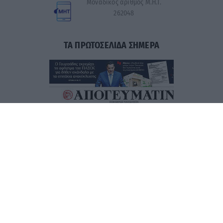
Μοναδικός αριθμός Μ.Η.Τ.
262048
ΤΑ ΠΡΩΤΟΣΕΛΙΔΑ ΣΗΜΕΡΑ