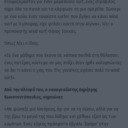
Ετοιμαζόμασταν για έναν μαραθώνιο surf, ένας στρόβιλος
πήρε όλα τα πανιά και τα κάρφωσε σε μια ομπρέλα. Σώσαμε
με ένα καΐκι έναν τουρίστα surfer που βγήκε να κάνει wind
surf με 9 μποφόρ, είχε φτάσει κοντά στην Αίγινα», λέει ο
προπονητής wind surf, Θάνος Σακκάς.
Όπως λέει ο ίδιος:
«Σε ένα μάθημα που έκανα σε κάποια παιδιά στη θάλασσα,
ένας πατέρας κόντεψε να μας πνίξει όταν ήρθε κολυμπώντας
να δει τι κάνει ο γιος του. Στις γυναίκες αρέσει πολύ το wind
surf».
Από την πλευρά του, ο ναυαγοσώστης Δημήτρης
Κωνσταντόπουλος, σημειώνει:
«Με φώναξε μια λουόμενη, όχι για να τη σώσω, αλλά για να
της βρω το μαγιό της που λύθηκε και χάθηκε εξαιτίας των
κυμάτων. Ένας κύριος πρόσφατα έβγαλε ‘βρόμα’ στην