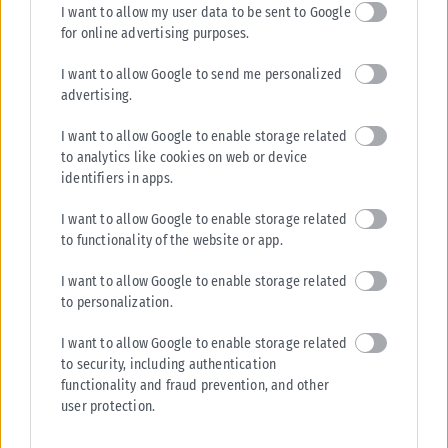
I want to allow my user data to be sent to Google
for online advertising purposes.
I want to allow Google to send me personalized
advertising.
I want to allow Google to enable storage related
to analytics like cookies on web or device
identifiers in apps.
ΕΛΛΆΔΑ
I want to allow Google to enable storage related
Υπουργείο Κλιματικής Κρίσης: Ενέργειες για την κρατική
to functionality of the website or app.
αρωγή προς τους πυρόπληκτους
Σε εξέλιξη βρίσκονται οι διαδικασίες κρατικής αρωγής για τις περιοχές
I want to allow Google to enable storage related
to personalization.
που επλήγησαν από τις πρόσφατες πυρκαγιές, με τις αρμόδιες αρχές...
ΑΝΑΡΤΉΘΗΚΕ ΑΠΌ
KARFITSANEWS
02/08/2026
I want to allow Google to enable storage related
to security, including authentication
functionality and fraud prevention, and other
user protection.