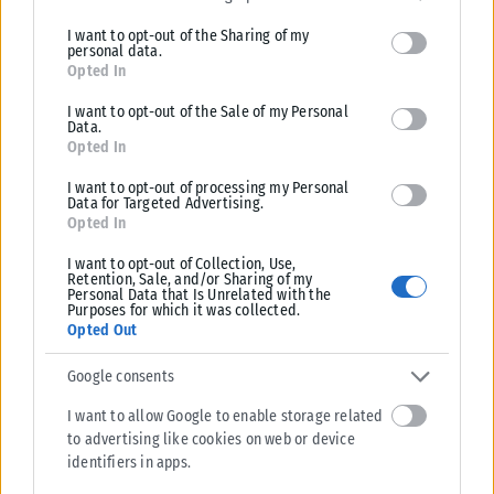
limited to your visit or usage behaviour. You may click to grant or
I want to opt-out of the Sharing of my
deny consent to Google and its third-party tags to use your data
personal data.
for below specified purposes in below Google consent section.
Opted In
I want to opt-out of the Sale of my Personal
Data.
Opted In
ΕΛΛΆΔΑ
I want to opt-out of processing my Personal
Data for Targeted Advertising.
Opted In
Από σήμερα μόνο με νέου τύπου ταυτότητα ή διαβατήριο τα
ταξίδια στο εξωτερικό
I want to opt-out of Collection, Use,
Retention, Sale, and/or Sharing of my
Από σήμερα, 3 Αυγούστου, οι παλαιού τύπου «μπλε» αστυνομικές
Personal Data that Is Unrelated with the
ταυτότητες παύουν να ισχύουν ως ταξιδιωτικά έγγραφα για το
Purposes for which it was collected.
Opted Out
εξωτερικό, με...
ΑΝΑΡΤΉΘΗΚΕ ΑΠΌ
KARFITSANEWS
03/08/2026
Google consents
I want to allow Google to enable storage related
to advertising like cookies on web or device
identifiers in apps.