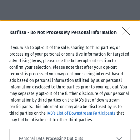
Karfitsa -
Do Not Process My Personal Information
If you wish to opt-out of the sale, sharing to third parties, or
processing of your personal or sensitive information for targeted
advertising by us, please use the below opt-out section to
confirm your selection. Please note that after your opt-out
request is processed you may continue seeing interest-based
ads based on personal information utilized by us or personal
information disclosed to third parties prior to your opt-out. You
Σχετικά Άρθρα
may separately opt-out of the further disclosure of your personal
information by third parties on the IAB’s list of downstream
participants. This information may also be disclosed by us to
third parties on the
IAB’s List of Downstream Participants
that
may further disclose it to other third parties.
Please note that this website/app uses one or more Google
services and may gather and store information including but not
Personal Data Processing Opt Outs