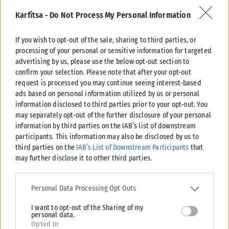
εξωτερικό, με...
Karfitsa -
Do Not Process My Personal Information
ΑΝΑΡΤΉΘΗΚΕ ΑΠΌ
KARFITSANEWS
03/08/2026
If you wish to opt-out of the sale, sharing to third parties, or
processing of your personal or sensitive information for targeted
advertising by us, please use the below opt-out section to
confirm your selection. Please note that after your opt-out
request is processed you may continue seeing interest-based
ads based on personal information utilized by us or personal
information disclosed to third parties prior to your opt-out. You
may separately opt-out of the further disclosure of your personal
information by third parties on the IAB’s list of downstream
participants. This information may also be disclosed by us to
third parties on the
IAB’s List of Downstream Participants
that
may further disclose it to other third parties.
Please note that this website/app uses one or more Google
ΕΛΛΆΔΑ
services and may gather and store information including but not
Personal Data Processing Opt Outs
limited to your visit or usage behaviour. You may click to grant or
Υπουργείο Κλιματικής Κρίσης: Ενέργειες για την κρατική
I want to opt-out of the Sharing of my
deny consent to Google and its third-party tags to use your data
αρωγή προς τους πυρόπληκτους
personal data.
for below specified purposes in below Google consent section.
Opted In
Σε εξέλιξη βρίσκονται οι διαδικασίες κρατικής αρωγής για τις περιοχές