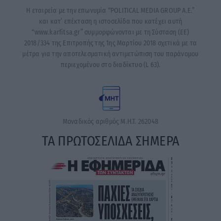
Η εταιρεία με την επωνυμία “POLITICAL MEDIA GROUP A.E.”
και κατ’ επέκταση η ιστοσελίδα που κατέχει αυτή
“www.karfitsa.gr” συμμορφώνονται με τη Σύσταση (ΕΕ)
2018/334 της Επιτροπής της 1ης Μαρτίου 2018 σχετικά με τα
μέτρα για την αποτελεσματική αντιμετώπιση του παράνομου
περιεχομένου στο διαδίκτυο (L 63).
Μοναδικός αριθμός Μ.Η.Τ. 262048
ΤΑ ΠΡΩΤΟΣΕΛΙΔΑ ΣΗΜΕΡΑ