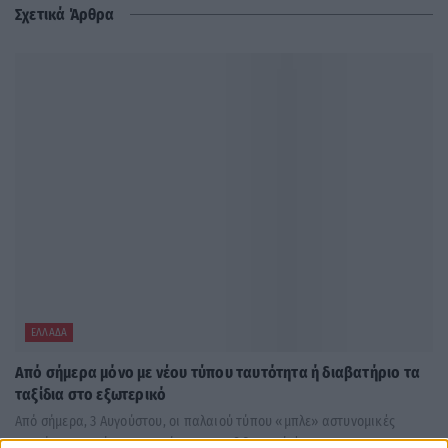
Σχετικά Άρθρα
ΕΛΛΆΔΑ
Από σήμερα μόνο με νέου τύπου ταυτότητα ή διαβατήριο τα
ταξίδια στο εξωτερικό
Από σήμερα, 3 Αυγούστου, οι παλαιού τύπου «μπλε» αστυνομικές
ταυτότητες παύουν να ισχύουν ως ταξιδιωτικά έγγραφα για το