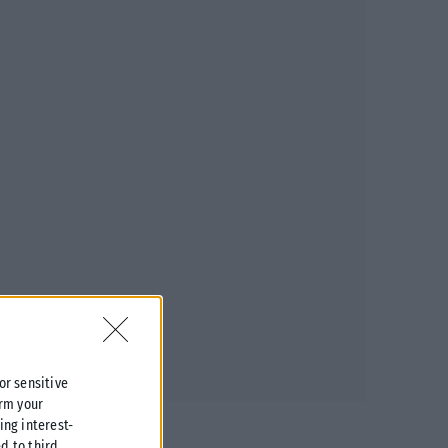
 or sensitive
irm your
ing interest-
d to third