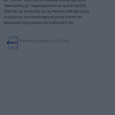
A.E.” και κατ’ επέκταση η ιστοσελίδα που κατέχει αυτή
“www.karfitsa.gr” συμμορφώνονται με τη Σύσταση (ΕΕ)
2018/334 της Επιτροπής της 1ης Μαρτίου 2018 σχετικά με
τα μέτρα για την αποτελεσματική αντιμετώπιση του
παράνομου περιεχομένου στο διαδίκτυο (L 63).
Μοναδικός αριθμός Μ.Η.Τ. 262048