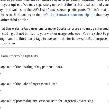
νεργούν αστυνομικοί Υπηρεσιών της
 to your opt-out. You may separately opt-out of the further disclosure of you
by third parties on the IAB’s list of downstream participants. This informati
Θεσσαλονίκης, με σκοπό τον εντοπισμό
 by us to third parties on the
IAB’s List of Downstream Participants
that may 
o other third parties.
ται σε περιπτώσεις διακίνησης και
that this website/app uses one or more Google services and may gather and
ncluding but not limited to your visit or usage behaviour. You may click to 
oogle and its third-party tags to use your data for below specified purposes
ευματινές ώρες της 13-10-2024 έως και πρώτες πρωινές
nt section.
σεων Ασφάλειας και Άμεσης Δράσης Θεσσαλονίκης συνέλαβαν,
ικά άτομα, σε βάρος των οποίων σχηματίσθηκαν δικογραφίες
 Data Processing Opt Outs
, ενώ κατασχέθηκαν ποσότητες κάνναβης, ηρωίνης,
o opt-out of the Sharing of my personal data.
n
χρονου, από αστυνομικούς του Τμήματος Πρόληψης και
o opt-out of the Sale of my Personal Data.
 Σου, καθώς στην κατοχή του βρέθηκε και κατασχέθηκε μία
n
ίων.
o opt-out of processing my Personal Data for Targeted Advertising.
καν σε βάρος τους, οδηγήθηκαν στις αρμόδιες δικαστικές
n