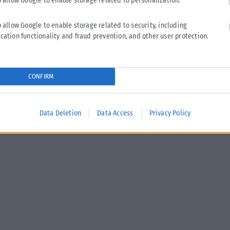
o allow Google to enable storage related to personalization.
ΕΛΛΆΔΑ
o allow Google to enable storage related to security, including
cation functionality and fraud prevention, and other user protection.
Υπουργείο Κλιματικής Κρίσης: Ενέργειες για την
κρατική αρωγή προς τους πυρόπληκτους
Σε εξέλιξη βρίσκονται οι διαδικασίες κρατικής αρωγής για τις
CONFIRM
περιοχές που επλήγησαν από τις πρόσφατες πυρκαγιές, με τις
αρμόδιες αρχές...
ΑΝΑΡΤΉΘΗΚΕ ΑΠΌ
KARFITSANEWS
02/08/2026
Data Deletion
Data Access
Privacy Policy