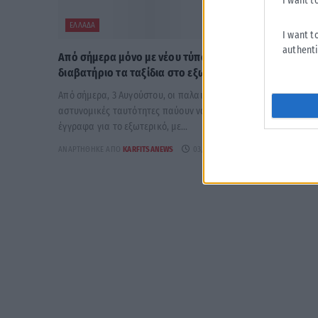
I want t
ΕΛΛΆΔΑ
I want t
authenti
Από σήμερα μόνο με νέου τύπου ταυτότητα ή
διαβατήριο τα ταξίδια στο εξωτερικό
Από σήμερα, 3 Αυγούστου, οι παλαιού τύπου «μπλε»
αστυνομικές ταυτότητες παύουν να ισχύουν ως ταξιδιωτικά
έγγραφα για το εξωτερικό, με...
ΑΝΑΡΤΉΘΗΚΕ ΑΠΌ
KARFITSANEWS
03/08/2026