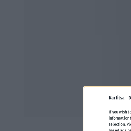
Karfitsa -
D
If you wish t
information 
selection. P
based ads ba