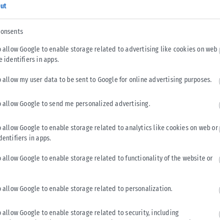
ut
consents
o allow Google to enable storage related to advertising like cookies on web
e identifiers in apps.
o allow my user data to be sent to Google for online advertising purposes.
o allow Google to send me personalized advertising.
o allow Google to enable storage related to analytics like cookies on web or
ΕΛΛΆΔΑ
dentifiers in apps.
Υπουργείο Κλιματικής Κρίσης: Ενέργειες για την
o allow Google to enable storage related to functionality of the website or
κρατική αρωγή προς τους πυρόπληκτους
Σε εξέλιξη βρίσκονται οι διαδικασίες κρατικής αρωγής για τις
o allow Google to enable storage related to personalization.
περιοχές που επλήγησαν από τις πρόσφατες πυρκαγιές, με τις
αρμόδιες αρχές...
o allow Google to enable storage related to security, including
ΑΝΑΡΤΉΘΗΚΕ ΑΠΌ
KARFITSANEWS
02/08/2026