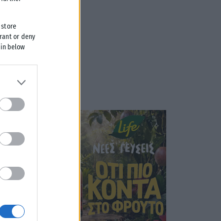
 store
grant or deny
 in below