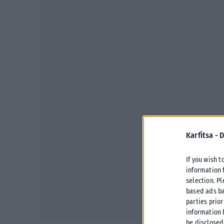
Karfitsa -
D
If you wish t
information 
selection. P
based ads ba
parties prior
information 
be disclosed