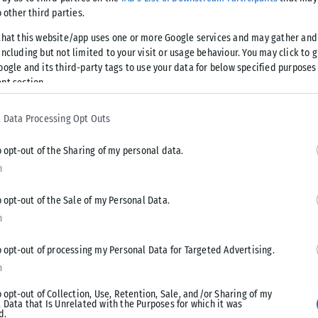
o other third parties.
that this website/app uses one or more Google services and may gather and
κε σήμερα το πρωί ένας 70χρονος από
ncluding but not limited to your visit or usage behaviour. You may click to 
oogle and its third-party tags to use your data for below specified purposes
nt section.
 παρασχέθηκαν οι πρώτες βοήθειες από ναυαγοσώστρια και
 Data Processing Opt Outs
υ ΕΚΑΒ, το οποίο όμως διαπίστωσε τον θάνατό του.
o opt-out of the Sharing of my personal data.
ερισσού που διενεργεί την προανάκριση πρόκειται να
n
o opt-out of the Sale of my Personal Data.
n
o opt-out of processing my Personal Data for Targeted Advertising.
Tweet
Send
n
o opt-out of Collection, Use, Retention, Sale, and/or Sharing of my
 Data that Is Unrelated with the Purposes for which it was
d.