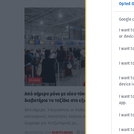
Opted O
Google 
I want t
or devic
I want t
I want t
I want t
ΕΛΛΆΔΑ
device i
Από σήμερα μόνο με νέου τύπου ταυτότητα ή
I want t
διαβατήριο τα ταξίδια στο εξωτερικό
app.
Από σήμερα, 3 Αυγούστου, οι παλαιού τύπου «μπλε»
I want t
αστυνομικές ταυτότητες παύουν να ισχύουν ως ταξιδιωτικά
έγγραφα για το εξωτερικό, με...
I want t
ΑΝΑΡΤΉΘΗΚΕ ΑΠΌ
KARFITSANEWS
03/08/2026