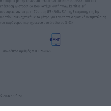
Η εταιρεία με την επωνυμία “POLITICAL MEDIA GROUP A.E.” και κατ’
επέκταση η ιστοσελίδα που κατέχει αυτή “www.karfitsa.gr”
συμμορφώνονται με τη Σύσταση (ΕΕ) 2018/334 της Επιτροπής της 1ης
Μαρτίου 2018 σχετικά με τα μέτρα για την αποτελεσματική αντιμετώπιση
του παράνομου περιεχομένου στο διαδίκτυο (L 63).
Μοναδικός αριθμός Μ.Η.Τ. 262048
© 2026 Karfitsa