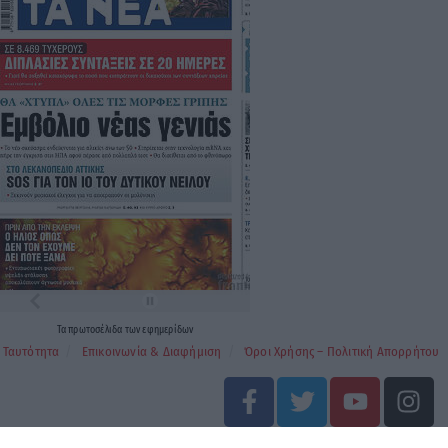
Τα
πρωτοσέλιδα
των
εφημερίδων
Ταυτότητα
Επικοινωνία & Διαφήμιση
Όροι Χρήσης – Πολιτική Απορρήτου