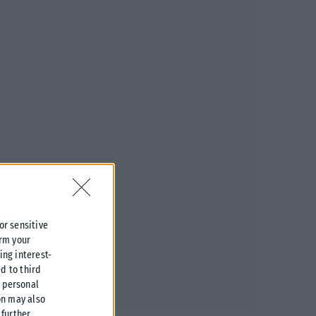
 or sensitive
irm your
ing interest-
d to third
r personal
on may also
further