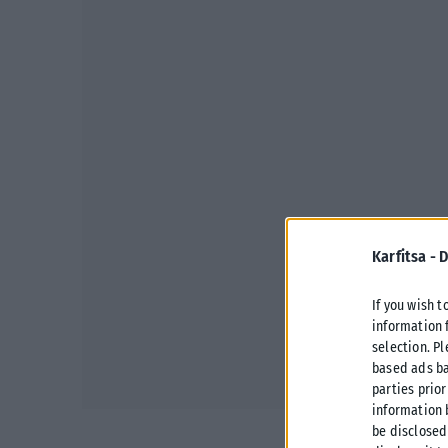
Karfitsa -
D
If you wish t
information 
selection. P
based ads ba
parties prior
information 
be disclosed