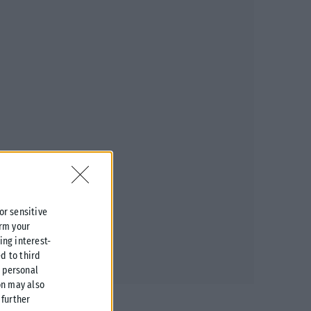
 or sensitive
irm your
ing interest-
d to third
r personal
on may also
further