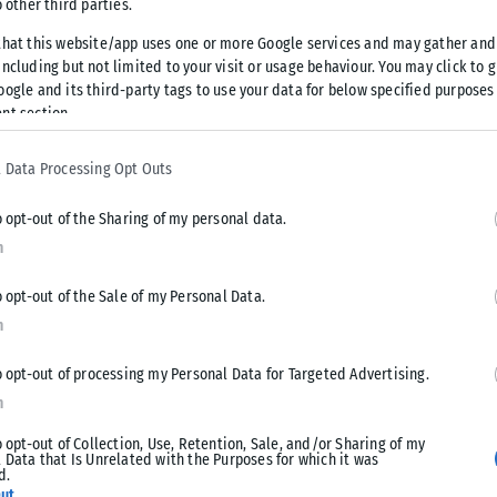
o other third parties.
δρομών θα διανεμηθούν σε
that this website/app uses one or more Google services and may gather and
ncluding but not limited to your visit or usage behaviour. You may click to 
τον Οργανισμό Αστικών Συγκοινωνιών
oogle and its third-party tags to use your data for below specified purposes
nt section.
πό το 1957, καλύπτει τις ανάγκες μετακίνησης παιδιών, τα
 Data Processing Opt Outs
ύ χαρακτήρα.
o opt-out of the Sharing of my personal data.
n
ανισμού αποφάσισε ομόφωνα τη δωρεάν διάθεση ετήσιων
0 παιδιά, τα οποία κατοικούν στο Ελληνικό Παιδικό Χωριό
o opt-out of the Sale of my Personal Data.
στο Φοίνικα.
n
 για τα παιδιά του Ελληνικού Παιδικού Χωριού και του
o opt-out of processing my Personal Data for Targeted Advertising.
παιδιά θα μπορούν για όλο το 2023 να καλύπτουν τις
n
τήριο, τις αθλητικές δραστηριότητες, τις βόλτες και τις
o opt-out of Collection, Use, Retention, Sale, and/or Sharing of my
διοίκηση και εργαζόμενους, η στήριξη σε ευάλωτες
 Data that Is Unrelated with the Purposes for which it was
d.
δρος και Διευθύνων Σύμβουλος του ΟΑΣΘ Κώστας Ταγγίρης.
ut