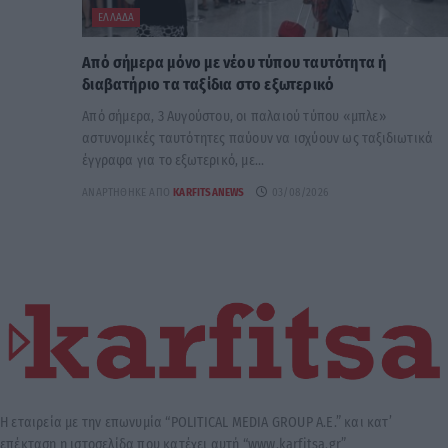
ΕΛΛΆΔΑ
Από σήμερα μόνο με νέου τύπου ταυτότητα ή
διαβατήριο τα ταξίδια στο εξωτερικό
Από σήμερα, 3 Αυγούστου, οι παλαιού τύπου «μπλε»
αστυνομικές ταυτότητες παύουν να ισχύουν ως ταξιδιωτικά
έγγραφα για το εξωτερικό, με...
ΑΝΑΡΤΉΘΗΚΕ ΑΠΌ
KARFITSANEWS
03/08/2026
Η εταιρεία με την επωνυμία “POLITICAL MEDIA GROUP A.E.” και κατ’
επέκταση η ιστοσελίδα που κατέχει αυτή “www.karfitsa.gr”