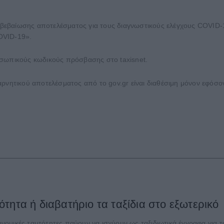
εβαίωσης αποτελέσματος για τους διαγνωστικούς ελέγχους COVID-19
OVID-19».
οσωπικούς κωδικούς πρόσβασης στο taxisnet.
ρνητικού αποτελέσματος από το gov.gr είναι διαθέσιμη μόνον εφόσον
τητα ή διαβατήριο τα ταξίδια στο εξωτερικό
μικές ταυτότητες παύουν να ισχύουν ως ταξιδιωτικά έγγραφα για το 