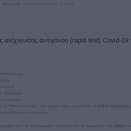
Κοινωνία
Χρόνος Ανάγνωσης: 1 λεπτό
ας ανίχνευσης αντιγόνου (rapid test) Covid-
 το απόγευμα
ημέρι
μεσημέρι
 το απόγευμα
το μεσημέρι.
ίου «Ι. Καποδίστριας», στο χώρο όπου στεγάζεται το ΚΑΠΗ Ωραιοκάστ
 συμμετάσχουν στη δράση.
ν μαζί τους την αστυνομική ταυτότητα και να γνωρίζουν τον ΑΜΚΑ το