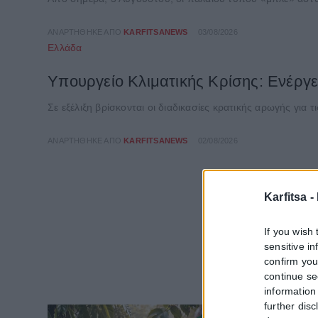
ΑΝΑΡΤΉΘΗΚΕ ΑΠΌ
KARFITSANEWS
03/08/2026
Ελλάδα
Υπουργείο Κλιματικής Κρίσης: Ενέργε
Σε εξέλιξη βρίσκονται οι διαδικασίες κρατικής αρωγής για 
ΑΝΑΡΤΉΘΗΚΕ ΑΠΌ
KARFITSANEWS
02/08/2026
Karfitsa -
If you wish 
sensitive i
confirm you
continue se
information 
further disc