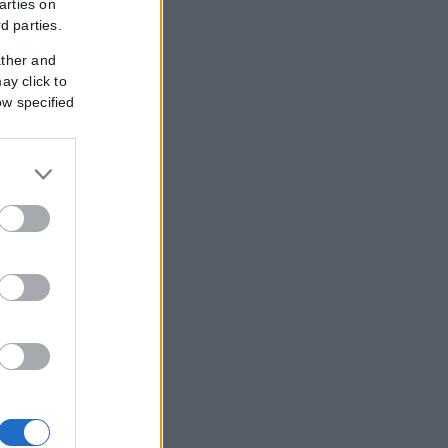
arties on
rd parties.
ather and
ay click to
ow specified