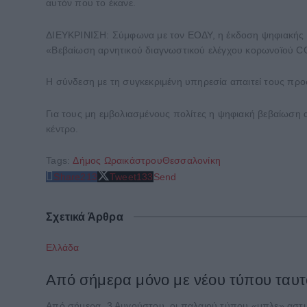
αυτόν που το έκανε.
ΔΙΕΥΚΡΙΝΙΣΗ: Σύμφωνα με τον ΕΟΔΥ, η έκδοση ψηφιακής β
«Βεβαίωση αρνητικού διαγνωστικού ελέγχου κορωνοϊού C
Η σύνδεση με τη συγκεκριμένη υπηρεσία απαιτεί τους πρ
Για τους μη εμβολιασμένους πολίτες η ψηφιακή βεβαίωση α
κέντρο.
Tags:
Δήμος Ωραικάστρου
Θεσσαλονίκη
Share
213
Tweet
133
Send
Σχετικά Άρθρα
Ελλάδα
Από σήμερα μόνο με νέου τύπου ταυτό
Από σήμερα, 3 Αυγούστου, οι παλαιού τύπου «μπλε» αστυνο