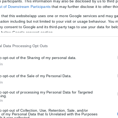
participants. This information may also be disclosed by us to third p
ist of Downstream Participants
that may further disclose it to other thi
 that this website/app uses one or more Google services and may g
ation including but not limited to your visit or usage behaviour. You m
ny consent to Google and its third-party tags to use your data for bel
 below Google consent section.
l Data Processing Opt Outs
to opt-out of the Sharing of my personal data.
In
to opt-out of the Sale of my Personal Data.
In
to opt-out of processing my Personal Data for Targeted
sing.
In
to opt-out of Collection, Use, Retention, Sale, and/or
 of my Personal Data that Is Unrelated with the Purposes
h it was collected.