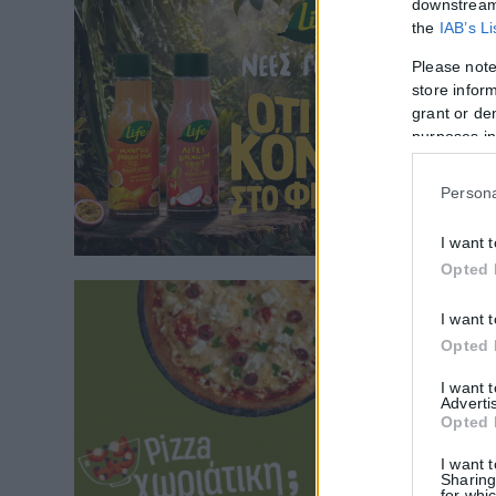
downstream 
the
IAB’s L
Please note
store inform
grant or de
purposes in
Persona
I want 
Opted 
I want 
Opted 
I want 
Adverti
Opted 
I want 
Sharing
for whic