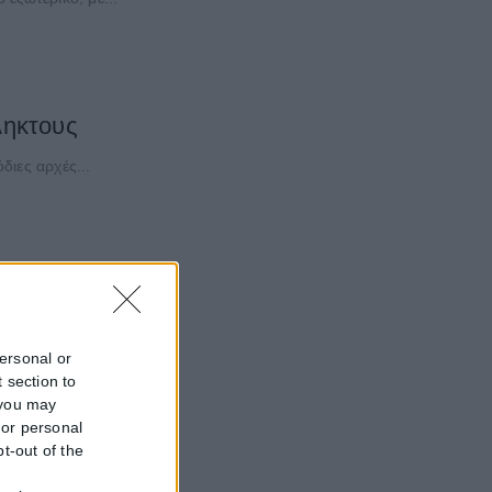
ληκτους
διες αρχές...
personal or
 section to
 you may
 or personal
pt-out of the
f