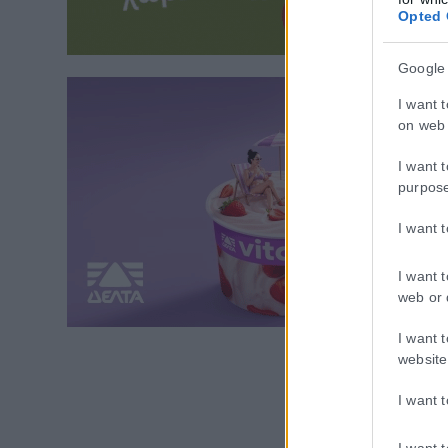
Opted 
Google
I want 
on web 
I want 
purpos
I want 
I want 
web or 
I want 
website
I want 
I want 