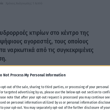
νία
Χρόνος Ανάγνωσης: 1 λεπτό
υδρορροές κτιρίων στο κέντρο της
οψήφιους αγοραστές, τους οποίους
τα ναρκωτικά από τις συγκεκριμένες
ση.
η επ’ αυτοφώρω το απόγευμα της Κυριακής στην περιοχή της
o Not Process My Personal Information
ης ΟΠΚΕ να πουλάει μικροποσότητα κάνναβης σε 23χρονο,
o opt-out of the sale, sharing to third parties, or processing of your personal
for targeted advertising by us, please use the below opt-out section to conf
κρύπτες» συνολικά τέσσερις συσκευασίες κάνναβης,
lease note that after your opt-out request is processed you may continue see
ίρι.
sed on personal information utilized by us or personal information disclose
 to your opt-out. You may separately opt-out of the further disclosure of you