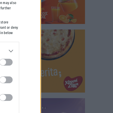
on may also
further
 store
grant or deny
 in below