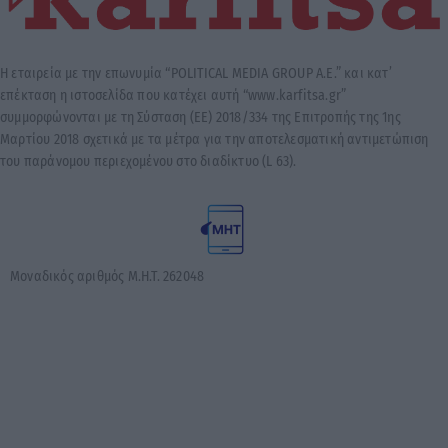
Η εταιρεία με την επωνυμία “POLITICAL MEDIA GROUP A.E.” και κατ’
επέκταση η ιστοσελίδα που κατέχει αυτή “www.karfitsa.gr”
συμμορφώνονται με τη Σύσταση (ΕΕ) 2018/334 της Επιτροπής της 1ης
Μαρτίου 2018 σχετικά με τα μέτρα για την αποτελεσματική αντιμετώπιση
του παράνομου περιεχομένου στο διαδίκτυο (L 63).
Μοναδικός αριθμός Μ.Η.Τ. 262048