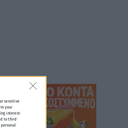
 or sensitive
irm your
ing interest-
d to third
r personal