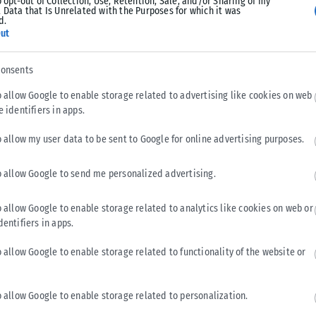
o opt-out of Collection, Use, Retention, Sale, and/or Sharing of my
 Data that Is Unrelated with the Purposes for which it was
d.
Υπουργείο Κλιματικής Κρίσης: Ενέργειες για την
ut
κρατική αρωγή προς τους πυρόπληκτους
Σε εξέλιξη βρίσκονται οι διαδικασίες κρατικής αρωγής για τις
consents
περιοχές που επλήγησαν από τις πρόσφατες πυρκαγιές, με τις
αρμόδιες αρχές...
o allow Google to enable storage related to advertising like cookies on web
e identifiers in apps.
ΑΝΑΡΤΉΘΗΚΕ ΑΠΌ
KARFITSANEWS
02/08/2026
o allow my user data to be sent to Google for online advertising purposes.
o allow Google to send me personalized advertising.
o allow Google to enable storage related to analytics like cookies on web or
dentifiers in apps.
o allow Google to enable storage related to functionality of the website or
o allow Google to enable storage related to personalization.