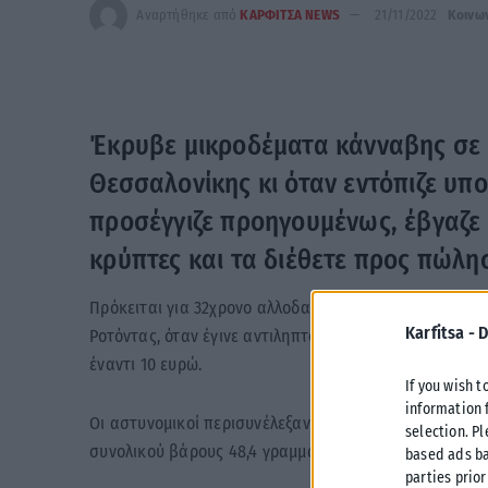
Αναρτήθηκε από
ΚΑΡΦΙΤΣΑ NEWS
21/11/2022
Κοινω
Έκρυβε μικροδέματα κάνναβης σε 
Θεσσαλονίκης κι όταν εντόπιζε υπ
προσέγγιζε προηγουμένως, έβγαζε 
κρύπτες και τα διέθετε προς πώλη
Πρόκειται για 32χρονο αλλοδαπό, ο οποίος συνελήφθ
Karfitsa -
D
Ροτόντας, όταν έγινε αντιληπτός από αστυνομικούς τ
έναντι 10 ευρώ.
If you wish t
information 
Οι αστυνομικοί περισυνέλεξαν από τις υδρορροές – «
selection. P
συνολικού βάρους 48,4 γραμμαρίων καθώς κι ένα μαχα
based ads ba
parties prior