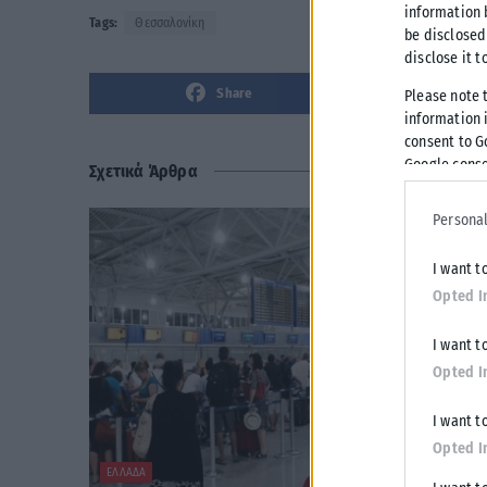
information 
Tags:
Θεσσαλονίκη
be disclosed
disclose it t
Share
Please note 
information i
consent to G
Google conse
Σχετικά Άρθρα
Personal
I want t
Opted I
I want t
Opted I
I want t
Opted I
ΕΛΛΆΔΑ