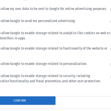
 Ζωής».
o allow my user data to be sent to Google for online advertising purposes.
ια μένα είναι η ευκαιρία που μπορεί να έχει ο κάθε ένας από
o allow Google to send me personalized advertising.
καναπέ του, να εκπαιδεύσει βιωματικά την επόμενη γενιά στη
 συνάμα της πίστης ότι όλα μπορούν να γίνουν»,
o allow Google to enable storage related to analytics like cookies on web or
 προσθέτει: «Νομίζω η μεγαλύτερη ευτυχία είναι η εικόνα
dentifiers in apps.
ο ή που ανεβαίνει στη σκηνή να φωτογραφηθεί με τους
.
o allow Google to enable storage related to functionality of the website or
 εθελοντές χρειάζεται μεγάλη προσπάθεια για να συντονιστεί
o allow Google to enable storage related to personalization.
χνική ομάδα.
o allow Google to enable storage related to security, including
ς, ώρες που τις στερείς από την οικογένειά σου, από τον
cation functionality and fraud prevention, and other user protection.
άποιες φορές», σημειώνει η κα Καπανίδου και εξηγεί πως,
νίες όταν πρέπει να συνυπάρξουν στη σκηνή τόσοι άνθρωποι
 ένα ‘’επαγγελματικό” αποτέλεσμα, όταν υπάρχουν απρόοπτα
CONFIRM
λοι τρόποι κάλυψης των θέσεων. Πάντα όμως στο τέλος