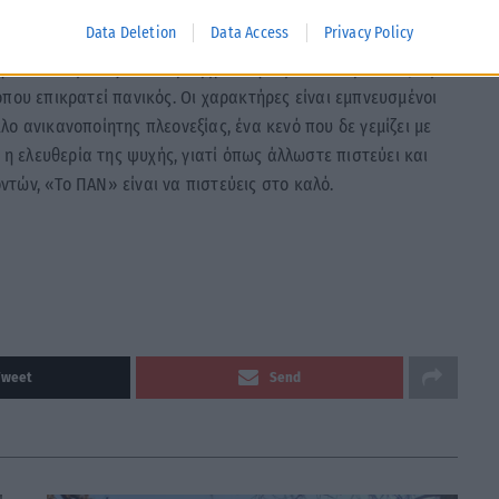
ι κομμάτι αυτού του όμορφου ταξιδιού».
Data Deletion
Data Access
Privacy Policy
 του πνεύματος που κυριαρχεί στην ομάδα. Παρουσιάζει μια
που επικρατεί πανικός. Οι χαρακτήρες είναι εμπνευσμένοι
ο ανικανοποίητης πλεονεξίας, ένα κενό που δε γεμίζει με
 η ελευθερία της ψυχής, γιατί όπως άλλωστε πιστεύει και
τών, «Το ΠΑΝ» είναι να πιστεύεις στο καλό.
Tweet
Send