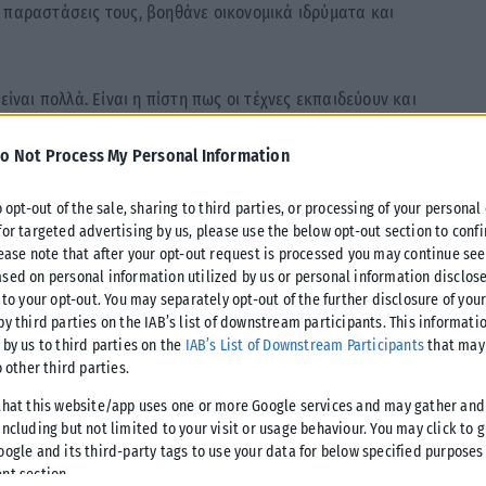
 παραστάσεις τους, βοηθάνε οικονομικά ιδρύματα και
είναι πολλά. Eίναι η πίστη πως οι τέχνες εκπαιδεύουν και
 αλλά και θέματα που δύσκολα συζητάς», επισημαίνει,
o Not Process My Personal Information
ων, η χορογράφος Ζαχαρούλα Ζαχίρη και εξηγεί πως όλοι οι
α τη συμμετοχή στην ομάδα και για δημιουργία. Είναι μια
o opt-out of the sale, sharing to third parties, or processing of your personal
ρά να βρίσκομαι με ανθρώπους το ίδιο ευαισθητοποιημένους
for targeted advertising by us, please use the below opt-out section to conf
lease note that after your opt-out request is processed you may continue see
sed on personal information utilized by us or personal information disclose
ην ομάδα χορού, «όχι μόνο με τον χορό που τόσο αγαπώ,
 to your opt-out. You may separately opt-out of the further disclosure of you
by third parties on the IAB’s list of downstream participants. This informati
αίο τρίμηνο που συναντιόμασταν κάθε Παρασκευή και
 by us to third parties on the
IAB’s List of Downstream Participants
that may 
ου αφιερώνουμε πολύτιμο χρόνο και χορεύουμε παρέα, χωρίς
o other third parties.
παραδώσουμε ένα άρτιο αποτέλεσμα, όχι μόνο για το KIDS
that this website/app uses one or more Google services and may gather and
ι η ομάδα σε αυτή την παράσταση, αλλά και για τους θεατές
ncluding but not limited to your visit or usage behaviour. You may click to 
λα τα παιδιά μας. Εκτιμώ όσους γονείς θα ανέβουν στη σκηνή
oogle and its third-party tags to use your data for below specified purposes
ίναι ένας υπέροχος τρόπος να επικοινωνήσεις στο παιδί σου
nt section.