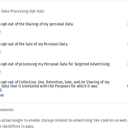
μαντικότητα των τεχνών στην καθημερινή ζωή».
 Data Processing Opt Outs
ε» πρόσφατα τη θεατρική παράσταση “Το Παν” στο Βασιλικό
o opt-out of the Sharing of my personal data.
ηνοθετήθηκε από τους ίδιους τους εθελοντές. Όλοι μαζί
n
 με ευφάνταστο κείμενο και πρωτότυπη μουσική, γεμάτη με
τα που απασχολούν τη σύγχρονη κοινωνία. Ακόμα και τα
o opt-out of the Sale of my Personal Data.
 χέρι, από τους ίδιους.
n
ηνοθέτης της παράστασης Βησσαρίων Σάκκος, από ένα
o opt-out of processing my Personal Data for Targeted Advertising.
 μία διαφορετική προσέγγιση ως προς το κομμάτι της
n
ι, μόνο την εκπαίδευση των παιδιών αλλά και την
o opt-out of Collection, Use, Retention, Sale, and/or Sharing of my
τι κρύβουν πάντα το παιδί μέσα τους. Κάθε Σάββατο
 Data that Is Unrelated with the Purposes for which it was
d.
 όπως λέει, μια μέρα, του προτάθηκε να είναι ο σκηνοθέτης
ut
ι τότε δεν είχα καμία σχέση με όλο αυτό, δεν φανταζόμουν
ή φάνηκε δύσκολο και τρομερό αλλά συγχρόνως πολύ
consents
10 χρόνια με το έργο ‘’μένουμε πάντα παιδιά” και από τότε η
o allow Google to enable storage related to advertising like cookies on web
ε με την ίδια διάθεση γιατί τελικά αυτό είναι ‘’Το παν”»,
e identifiers in apps.