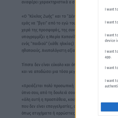
αναφέρει χαρακτηριστικά ο σκηνοθέτης του «Κύκλου
I want t
«Ο ‘’Κύκλος Ζωής” και το ‘’Δέντρο Ζωής”, αντίστοιχα γ
I want t
εμάς να ‘’βγει” από το εγώ του, να σηκωθεί από τον 
χαρά της προσφοράς, της συνύπαρξης, της ελπίδας και
I want t
υπογραμμίζει η Μαρία Καπανίδου μέλος της ομάδας και
device i
ενός ‘’παιδιού” (κάθε ηλικίας) που λαμβάνει ένα δώρ
ηθοποιούς. Ανυπολόγιστη αξία και κινητήριος δύναμη»
I want t
app.
Τίποτα δεν είναι εύκολο και όπως εκμυστηρεύονται οι
I want t
και να αποδώσει μια τόσο μεγάλη εθελοντική ερασιτε
I want t
«Χρειάζεται πολύ προσωπική εργασία και ώρες δουλειά
authenti
ύπνο σου, από τη δουλειά σου πέρα από κάθε λογική κ
«όλη αυτή η προσπάθεια, κουβαλάει μεγαλύτερες αγω
που δεν είναι επαγγελματίες, αλλά θέλουν να φέρουν
όπως ατυχήματα ή αρρώστιες χωρίς να υπάρχουν εύκο