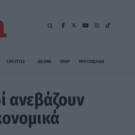
LIFESTYLE
ΔΙΕΘΝΗ
ΣΠΟΡ
ΠΡΩΤΟΣΈΛΙΔΑ
οί ανεβάζουν
κονομικά