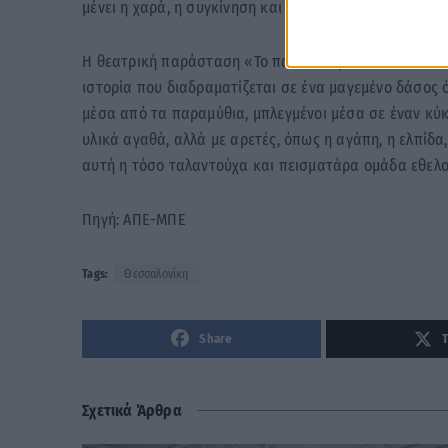
μένει η χαρά, η συγκίνηση και η περηφάνεια που είσα
Η θεατρική παράσταση «Το παν» θεωρείται ενδεικτική
ιστορία που διαδραματίζεται σε ένα μαγεμένο δάσος ό
μέσα από τα παραμύθια, μπλεγμένοι μέσα σε έναν κύκλ
υλικά αγαθά, αλλά με αρετές, όπως η αγάπη, η ελπίδα,
αυτή η τόσο ταλαντούχα και πεισματάρα ομάδα εθελον
Πηγή: ΑΠΕ-ΜΠΕ
Tags:
Θεσσαλονίκη
Share
Σχετικά Άρθρα