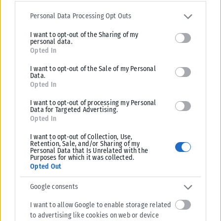
Σε εξέλιξη βρίσκονται οι διαδικασίες κρατικής αρωγής για τις περιοχές
Please note that this website/app uses one or more Google
που επλήγησαν από τις πρόσφατες πυρκαγιές, με τις αρμόδιες αρχές...
services and may gather and store information including but not
Personal Data Processing Opt Outs
limited to your visit or usage behaviour. You may click to grant or
ΑΝΑΡΤΉΘΗΚΕ ΑΠΌ
KARFITSANEWS
02/08/2026
I want to opt-out of the Sharing of my
deny consent to Google and its third-party tags to use your data
personal data.
for below specified purposes in below Google consent section.
Opted In
I want to opt-out of the Sale of my Personal
Data.
Opted In
I want to opt-out of processing my Personal
Data for Targeted Advertising.
Opted In
I want to opt-out of Collection, Use,
Retention, Sale, and/or Sharing of my
Personal Data that Is Unrelated with the
Purposes for which it was collected.
Opted Out
Google consents
I want to allow Google to enable storage related
to advertising like cookies on web or device