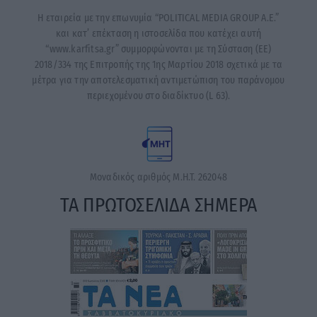
Η εταιρεία με την επωνυμία “POLITICAL MEDIA GROUP A.E.”
και κατ’ επέκταση η ιστοσελίδα που κατέχει αυτή
“www.karfitsa.gr” συμμορφώνονται με τη Σύσταση (ΕΕ)
2018/334 της Επιτροπής της 1ης Μαρτίου 2018 σχετικά με τα
μέτρα για την αποτελεσματική αντιμετώπιση του παράνομου
περιεχομένου στο διαδίκτυο (L 63).
Μοναδικός αριθμός Μ.Η.Τ. 262048
ΤΑ ΠΡΩΤΟΣΕΛΙΔΑ ΣΗΜΕΡΑ