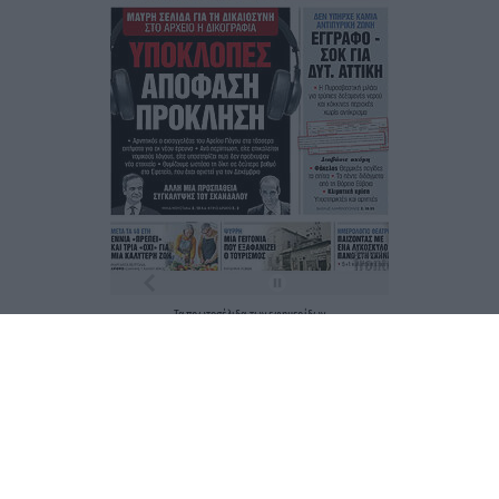
Τα
πρωτοσέλιδα
των
εφημερίδων
ΕΝΗΜΕΡΩΣΟΥ ΠΡΩΤΟΣ
Εγγραφή στο Newsletter
Ταυτότητα
Επικοινωνία & Διαφήμιση