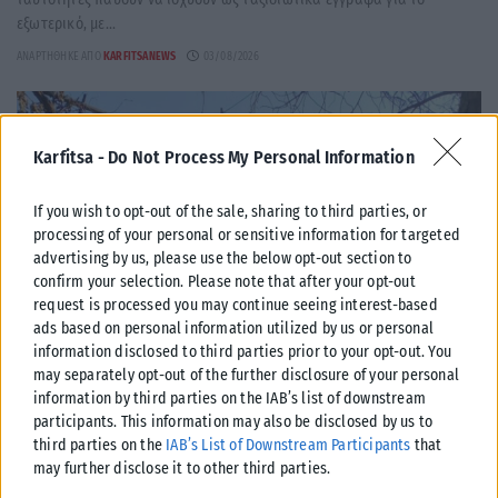
εξωτερικό, με...
ΑΝΑΡΤΉΘΗΚΕ ΑΠΌ
KARFITSANEWS
03/08/2026
Karfitsa -
Do Not Process My Personal Information
If you wish to opt-out of the sale, sharing to third parties, or
processing of your personal or sensitive information for targeted
advertising by us, please use the below opt-out section to
confirm your selection. Please note that after your opt-out
request is processed you may continue seeing interest-based
ads based on personal information utilized by us or personal
information disclosed to third parties prior to your opt-out. You
may separately opt-out of the further disclosure of your personal
information by third parties on the IAB’s list of downstream
ΕΛΛΆΔΑ
participants. This information may also be disclosed by us to
third parties on the
IAB’s List of Downstream Participants
that
Υπουργείο Κλιματικής Κρίσης: Ενέργειες για την κρατική
may further disclose it to other third parties.
αρωγή προς τους πυρόπληκτους