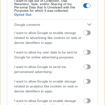
I want to opt-out of Collection, Use,
Retention, Sale, and/or Sharing of my
Personal Data that Is Unrelated with the
Purposes for which it was collected.
Opted Out
Google consents
I want to allow Google to enable storage
Η εταιρεία με την επωνυμία “POLITICAL MEDIA GROUP A.E.” και κατ’
related to advertising like cookies on web or
επέκταση η ιστοσελίδα που κατέχει αυτή “www.karfitsa.gr”
device identifiers in apps.
συμμορφώνονται με τη Σύσταση (ΕΕ) 2018/334 της Επιτροπής της
I want to allow my user data to be sent to
1ης Μαρτίου 2018 σχετικά με τα μέτρα για την αποτελεσματική
Google for online advertising purposes.
αντιμετώπιση του παράνομου περιεχομένου στο διαδίκτυο (L 63).
I want to allow Google to send me
personalized advertising.
Μοναδικός αριθμός Μ.Η.Τ. 262048
I want to allow Google to enable storage
related to analytics like cookies on web or
ΤΑ ΠΡΩΤΟΣΕΛΙΔΑ ΣΗΜΕΡΑ
device identifiers in apps.
I want to allow Google to enable storage