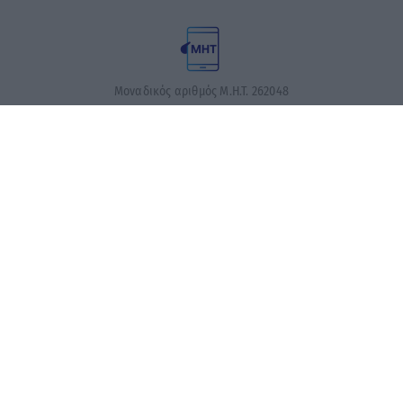
Μοναδικός αριθμός Μ.Η.Τ. 262048
ΤΑ ΠΡΩΤΟΣΕΛΙΔΑ ΣΗΜΕΡΑ