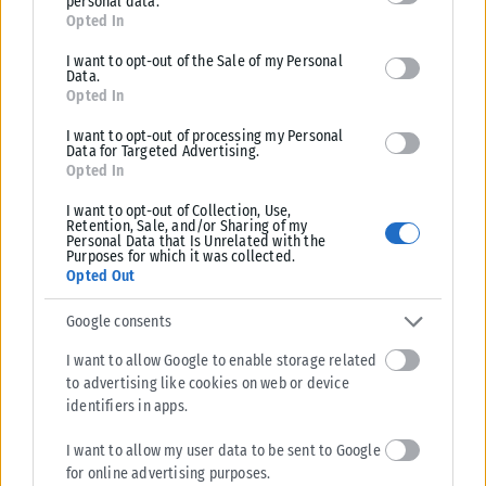
personal data.
for below specified purposes in below Google consent section.
Opted In
I want to opt-out of the Sale of my Personal
Data.
Opted In
I want to opt-out of processing my Personal
Data for Targeted Advertising.
Opted In
ΕΛΛΆΔΑ
I want to opt-out of Collection, Use,
Retention, Sale, and/or Sharing of my
Personal Data that Is Unrelated with the
Από σήμερα μόνο με νέου τύπου ταυτότητα ή διαβατήριο τα
Purposes for which it was collected.
ταξίδια στο εξωτερικό
Opted Out
Από σήμερα, 3 Αυγούστου, οι παλαιού τύπου «μπλε» αστυνομικές
Google consents
ταυτότητες παύουν να ισχύουν ως ταξιδιωτικά έγγραφα για το
εξωτερικό, με...
I want to allow Google to enable storage related
ΑΝΑΡΤΉΘΗΚΕ ΑΠΌ
KARFITSANEWS
03/08/2026
to advertising like cookies on web or device
identifiers in apps.
I want to allow my user data to be sent to Google
for online advertising purposes.