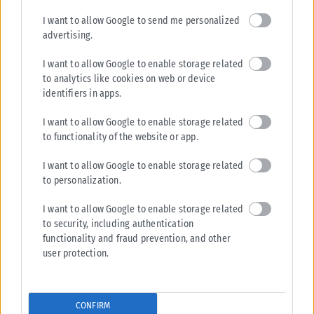
I want to allow Google to send me personalized
advertising.
I want to allow Google to enable storage related
to analytics like cookies on web or device
identifiers in apps.
I want to allow Google to enable storage related
to functionality of the website or app.
ΕΛΛΆΔΑ
I want to allow Google to enable storage related
Υπουργείο Κλιματικής Κρίσης: Ενέργειες για την κρατική
to personalization.
αρωγή προς τους πυρόπληκτους
I want to allow Google to enable storage related
Σε εξέλιξη βρίσκονται οι διαδικασίες κρατικής αρωγής για τις περιοχές
to security, including authentication
που επλήγησαν από τις πρόσφατες πυρκαγιές, με τις αρμόδιες αρχές...
functionality and fraud prevention, and other
ΑΝΑΡΤΉΘΗΚΕ ΑΠΌ
KARFITSANEWS
02/08/2026
user protection.
CONFIRM