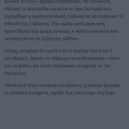
γυναίκα 65 ετών. Γρήγορα ενεργοποίησε τον απιδινωτή,
κόλλησε τα ηλεκτρόδια και μέσα σε λίγα δευτερόλεπτα,
χορηγήθηκε η πρώτη απινίδωση, αυξάνοντας κατακόρυφα τις
πιθανότητες επιβίωσης. Στην ομάδα αναζωογόνησης
προστέθηκαν δύο ακόμη γυναίκες, 4 πολίτες συνολικά που
εναλλάσσονταν σε δεξιότητες ΚΑΡΠΑ».
Επίσης, αναφέρει ότι «μετά από 10 περίπου λεπτά και 3
απινιδώσεις, έφτασε το πλήρωμα του ασθενοφόρου. «Ήταν
σαν να βλέπω μια ταινία Hollywood», σύμφωνα με τον
Παναγιώτη.
«Μετά από πέντε συνολικά απινιδώσεις, η γυναίκα ξεκίνησε
να αναπνέει αυτόματα, σημάδι πως επέστρεψε στη ζωή».