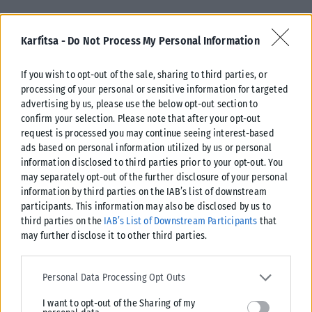
Karfitsa -
Do Not Process My Personal Information
If you wish to opt-out of the sale, sharing to third parties, or
processing of your personal or sensitive information for targeted
advertising by us, please use the below opt-out section to
confirm your selection. Please note that after your opt-out
Tags:
Θεσσαλονίκη
request is processed you may continue seeing interest-based
ads based on personal information utilized by us or personal
information disclosed to third parties prior to your opt-out. You
may separately opt-out of the further disclosure of your personal
information by third parties on the IAB’s list of downstream
participants. This information may also be disclosed by us to
Σχετικά Άρθρα
third parties on the
IAB’s List of Downstream Participants
that
may further disclose it to other third parties.
Please note that this website/app uses one or more Google
services and may gather and store information including but not
Personal Data Processing Opt Outs
limited to your visit or usage behaviour. You may click to grant or
I want to opt-out of the Sharing of my
deny consent to Google and its third-party tags to use your data