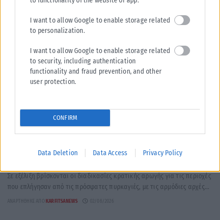
to functionality of the website or app.
I want to allow Google to enable storage related
to personalization.
I want to allow Google to enable storage related
to security, including authentication
functionality and fraud prevention, and other
user protection.
CONFIRM
ΕΛΛΆΔΑ
Υπουργείο Κλιματικής Κρίσης: Ενέργειες για την κρατική
Data Deletion
Data Access
Privacy Policy
αρωγή προς τους πυρόπληκτους
Σε εξέλιξη βρίσκονται οι διαδικασίες κρατικής αρωγής για τις περιοχές
που επλήγησαν από τις πρόσφατες πυρκαγιές, με τις αρμόδιες αρχές...
ΑΝΑΡΤΉΘΗΚΕ ΑΠΌ
KARFITSANEWS
02/08/2026