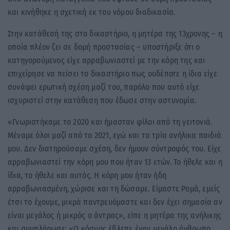
και κινήθηκε η σχετική εκ του νόμου διαδικασία.
Στην κατάθεσή της στο δικαστήριο, η μητέρα της 13χρονης – η
οποία πλέον ζει σε δομή προστασίας – υποστήριξε ότι ο
κατηγορούμενος είχε αρραβωνιαστεί με την κόρη της και
επιχείρησε να πείσει το δικαστήριο πως ουδέποτε η ίδια είχε
συνάψει ερωτική σχέση μαζί του, παρόλο που αυτό είχε
ισχυριστεί στην κατάθεση που έδωσε στην αστυνομία.
«Γνωριστήκαμε το 2020 και ήμασταν φίλοι από τη γειτονιά.
Μέναμε όλοι μαζί από το 2021, εγώ και τα τρία ανήλικα παιδιά
μου. Δεν διατηρούσαμε σχέση, δεν ήμουν σύντροφός του. Είχε
αρραβωνιαστεί την κόρη μου που ήταν 13 ετών. Το ήθελε και η
ίδια, το ήθελε και αυτός. Η κόρη μου ήταν ήδη
αρραβωνιασμένη, χώρισε και τη δώσαμε. Είμαστε Ρομά, εμείς
έτσι το έχουμε, μικρά παντρευόμαστε και δεν έχει σημασία αν
είναι μεγάλος ή μικρός ο άντρας», είπε η μητέρα της ανήλικης
και συμπλήρωσε: «Ο κόσμος έβλεπε έναν μεγάλο άνθρωπο