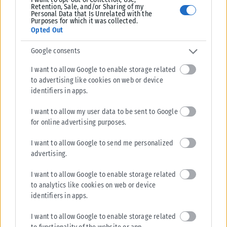
Retention, Sale, and/or Sharing of my
Personal Data that Is Unrelated with the
Purposes for which it was collected.
Opted Out
Google consents
I want to allow Google to enable storage related
to advertising like cookies on web or device
identifiers in apps.
I want to allow my user data to be sent to Google
for online advertising purposes.
ΕΛΛΆΔΑ
I want to allow Google to send me personalized
Από σήμερα μόνο με νέου τύπου ταυτότητα ή διαβατήριο τα
advertising.
ταξίδια στο εξωτερικό
Από σήμερα, 3 Αυγούστου, οι παλαιού τύπου «μπλε» αστυνομικές
I want to allow Google to enable storage related
ταυτότητες παύουν να ισχύουν ως ταξιδιωτικά έγγραφα για το
to analytics like cookies on web or device
εξωτερικό, με...
identifiers in apps.
ΑΝΑΡΤΉΘΗΚΕ ΑΠΌ
KARFITSANEWS
03/08/2026
I want to allow Google to enable storage related