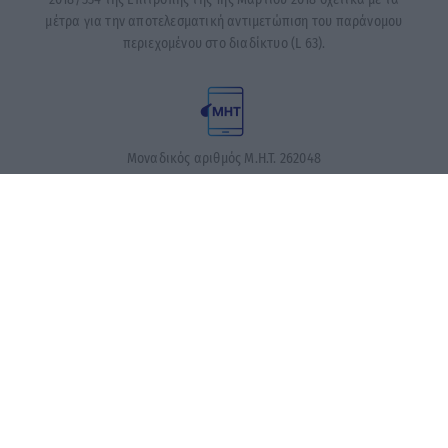
μέτρα για την αποτελεσματική αντιμετώπιση του παράνομου
περιεχομένου στο διαδίκτυο (L 63).
Μοναδικός αριθμός Μ.Η.Τ. 262048
ΤΑ ΠΡΩΤΟΣΕΛΙΔΑ ΣΗΜΕΡΑ