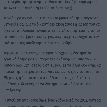
κατηγορία της αρπαγής ανηλίκου που δεν έχει συμπληρώσει
τα 14 έτη (υποστήριξη εκούσιας διαφυγής).
Στον άντρα αναγνωρίστηκε το ελαφρυντικό της ειλικρινούς
μεταμέλειας, ενώ το δικαστήριο αποφάσισε η έφεσή του να
έχει αναστέλλουσα δύναμη στην εκτέλεση της ποινής και ως
εκ τούτου θα βρεθεί εκτός φυλακής, μέχρι τουλάχιστον την
εκδίκαση της υπόθεσης σε δεύτερο βαθμό.
Σύμφωνα με το κατηγορητήριο, ο 35χρονος διατηρούσε
ερωτικό δεσμό με τη μητέρα της ανήλικης και από το 2021
ζούσαν όλοι μαζί στο ίδιο σπίτι, μαζί με τα άλλα δύο ανήλικα
παιδιά της συντρόφου του. Από εκείνο το χρονικό διάστημα ο
35χρονος φέρεται ότι εκμεταλλεύτηκε σεξουαλικά την
ανήλικη, ενώ συνέχισε να διατηρεί ερωτικό δεσμό με την
μητέρα της.
Η υπόθεση αποκαλύφθηκε έναν χρόνο μετά, το 2022, ύστερα
από ανώνυμη καταγγελία που έφτασε σε δομή προστασίας