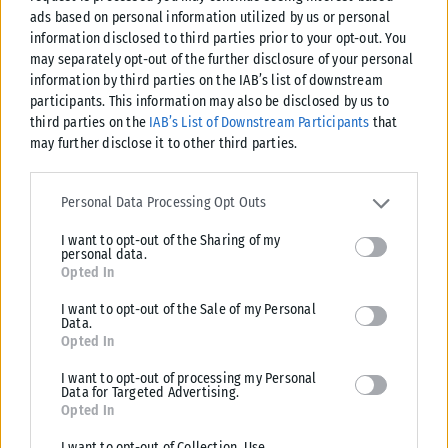
μητέρα της και παράλληλα με τη σχέση τους.
ads based on personal information utilized by us or personal
information disclosed to third parties prior to your opt-out. You
«Έδειχνε αγάπη και παρασύρθηκε από τα αισθήματά της η
may separately opt-out of the further disclosure of your personal
information by third parties on the IAB’s list of downstream
ανήλικη. Ο κατηγορούμενος ήξερε ότι δεν ήταν σωστό αυτό
participants. This information may also be disclosed by us to
που έκανε, με κανένα έθιμο, ούτε με τα έθιμα των Ρομά, γιατί
third parties on the
IAB’s List of Downstream Participants
that
διατηρούσε παράλληλη σχέση με μητέρα και κόρη», είπε η
may further disclose it to other third parties.
εισαγγελέας που πρότεινε την ενοχή του.
Please note that this website/app uses one or more Google
services and may gather and store information including but not
Πηγή: Protothema.gr
Personal Data Processing Opt Outs
limited to your visit or usage behaviour. You may click to grant or
I want to opt-out of the Sharing of my
deny consent to Google and its third-party tags to use your data
Tags:
Αστυνομία
Θεσσαλονίκη
personal data.
for below specified purposes in below Google consent section.
Opted In
I want to opt-out of the Sale of my Personal
Data.
Opted In
Σχετικά Άρθρα
I want to opt-out of processing my Personal
Data for Targeted Advertising.
Opted In
I want to opt-out of Collection, Use,