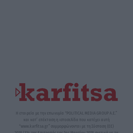
Η εταιρεία με την επωνυμία “POLITICAL MEDIA GROUP A.E.”
και κατ’ επέκταση η ιστοσελίδα που κατέχει αυτή
“www.karfitsa.gr” συμμορφώνονται με τη Σύσταση (ΕΕ)
2018/334 της Επιτροπής της 1ης Μαρτίου 2018 σχετικά με τα