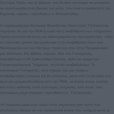
Σύστημα Υγείας -και το βρίσκει- πιο δυνατό και έτοιμο να μπορέσει
να ανταποκριθεί στον βασικό του ρόλο, που είναι η προάσπιση της
δημόσιας υγείας», πρόσθεσε ο κ. Μπογιατζίδης.
Ο περιφερειάρχης Κεντρικής Μακεδονίας Απόστολος Τζιτζικώστας
σημείωσε ότι για την ΠΚΜ η υγεία και η αναβάθμιση των υπηρεσιών
Υγείας αποτελεί απόλυτη και αδιαπραγμάτευτη προτεραιότητα. «Όλα
τα τελευταία χρόνια προχωρήσαμε στην αναβάθμιση όλων των
Νοσοκομείων και των Κέντρων Υγείας και στις επτά Περιφερειακές
μας Ενότητες. Και βέβαια, σήμερα, εδώ στο Γεννηματάς,
παραδίδουμε τη Β’ Ορθοπαιδική Κλινική, αλλά και τμήμα του
Γατρεντερολογικού Τμήματος, τα οποία αναβαθμίσαμε. Το
νοσοκομείο Γεννηματάς, από σήμερα έχει μια πλήρως
αναβαθμισμένη πτέρυγα και θα μπορέσει, μέσα από τη δουλειά που
έγινε και χρηματοδοτήθηκε από την ΠΚΜ, να δώσει στους πολίτες
και στους ασθενείς πολύ καλύτερες υπηρεσίες από αυτές που
προσέφερε μέχρι σήμερα», πρόσθεσε ο κ. Τζιτζικώστας.
«Η σημερινή μέρα είναι πάρα πολύ σημαντική γιατί εκτός των
υπολοίπων δείχνει και την πραγματική έγνοια που υπάρχει αυτή τη