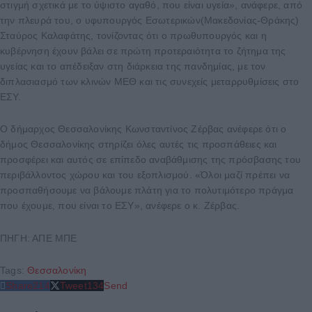
στιγμή σχετικά με το ύψιστο αγαθό, που είναι υγεία», ανάφερε, από
την πλευρά του, ο υφυπουργός Εσωτερικών(Μακεδονίας-Θράκης)
Σταύρος Καλαφάτης, τονίζοντας ότι ο πρωθυπουργός και η
κυβέρνηση έχουν βάλει σε πρώτη προτεραιότητα το ζήτημα της
υγείας και το απέδειξαν στη διάρκεια της πανδημίας, με τον
διπλασιασμό των κλινών ΜΕΘ και τις συνεχείς μεταρρυθμίσεις στο
ΕΣΥ.
Ο δήμαρχος Θεσσαλονίκης Κωνσταντίνος Ζέρβας ανέφερε ότι ο
δήμος Θεσσαλονίκης στηρίζει όλες αυτές τις προσπάθειες και
προσφέρει και αυτός σε επίπεδο αναβάθμισης της πρόσβασης του
περιβάλλοντος χώρου και του εξοπλισμού. «Όλοι μαζί πρέπει να
προσπαθήσουμε να βάλουμε πλάτη για το πολυτιμότερο πράγμα
που έχουμε, που είναι το ΕΣΥ», ανέφερε ο κ. Ζέρβας.
ΠΗΓΗ: ΑΠΕ ΜΠΕ
Tags:
Θεσσαλονίκη
Share
214
Tweet
134
Send