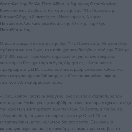
Θεσσαλονίκης Βούλα Πατουλίδου, ο δήμαρχος Θεσσαλονίκης
Κωνσταντίνος Ζέρβας, ο διοικητής της 3ης ΥΠΕ Παναγιώτης
Μπογιατζίδης, ο διοικητής του Νοσοκομείου, Νικήτας
Παπαδόπουλος και ο διευθυντής της Κλινικής Περικλής
Παπαδόπουλος.
Όπως ανέφερε ο διοικητής της 3ης ΥΠΕ Παναγιώτης Μπογιατζίδης,
πρόκειται για ένα έργο, το οποίο χρηματοδοτήθηκε από την ΠΚΜ με
240.000 ευρώ. Παράλληλα σημείωσε ότι για τα ενοποιημένα
νοσοκομεία Γεννηματάς και Άγιος Δημήτριος, υλοποιούνται
προγράμματα ΕΣΠΑ, ύψους δύο εκατομμυρίων ευρώ, καθώς και
έργο ενεργειακής αναβάθμισης των δύο νοσοκομείων, ύψους
περίπου 3,5 εκατομμυρίων ευρώ.
«Όλες, λοιπόν, αυτές οι ενέργειες, όλος αυτός ο σχεδιασμός του
υπουργείου Υγείας για την αναβάθμιση των υποδομών έχει ως στόχο
την καλύτερη εξυπηρέτηση των πολιτών. Το Σύστημα Υγείας, τα
τελευταία δυόμισι χρόνια δοκιμάστηκε στην Covid-19 και
ανταποκρίθηκε με τον καλύτερο δυνατό τρόπο. Ξεκινάει μια
καινούργια μέρα και αυτή η καινούργια ημέρα πρέπει να βρει το