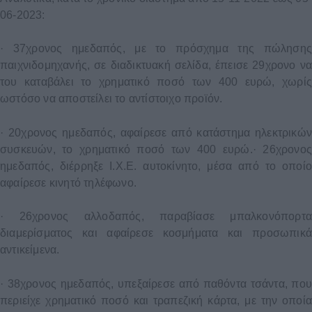
06-2023:
·
37χρονος ημεδαπός, με το πρόσχημα της πώλησης
παιχνιδομηχανής, σε διαδικτυακή σελίδα, έπεισε 29χρονο να
του καταβάλει το χρηματικό ποσό των 400 ευρώ, χωρίς
ωστόσο να αποστείλει το αντίστοιχο προϊόν.
·
20χρονος ημεδαπός, αφαίρεσε από κατάστημα ηλεκτρικών
συσκευών, το χρηματικό ποσό των 400 ευρώ.
·
26χρονος
ημεδαπός, διέρρηξε Ι.Χ.Ε. αυτοκίνητο, μέσα από το οποίο
αφαίρεσε κινητό τηλέφωνο.
·
26χρονος αλλοδαπός, παραβίασε μπαλκονόπορτα
διαμερίσματος και αφαίρεσε κοσμήματα και προσωπικά
αντικείμενα.
·
38χρονος ημεδαπός, υπεξαίρεσε από παθόντα τσάντα, που
περιείχε χρηματικό ποσό και τραπεζική κάρτα, με την οποία