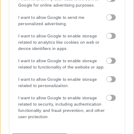
Google for online advertising purposes.
I want to allow Google to send me
personalized advertising.
I want to allow Google to enable storage
related to analytics like cookies on web or
device identifiers in apps.
I want to allow Google to enable storage
related to functionality of the website or app.
Η εταιρεία με την επωνυμία “POLITICAL MEDIA GROUP A.E.” και κατ’
επέκταση η ιστοσελίδα που κατέχει αυτή “www.karfitsa.gr”
I want to allow Google to enable storage
συμμορφώνονται με τη Σύσταση (ΕΕ) 2018/334 της Επιτροπής της
related to personalization.
1ης Μαρτίου 2018 σχετικά με τα μέτρα για την αποτελεσματική
αντιμετώπιση του παράνομου περιεχομένου στο διαδίκτυο (L 63).
I want to allow Google to enable storage
related to security, including authentication
functionality and fraud prevention, and other
user protection.
Μοναδικός αριθμός Μ.Η.Τ. 262048