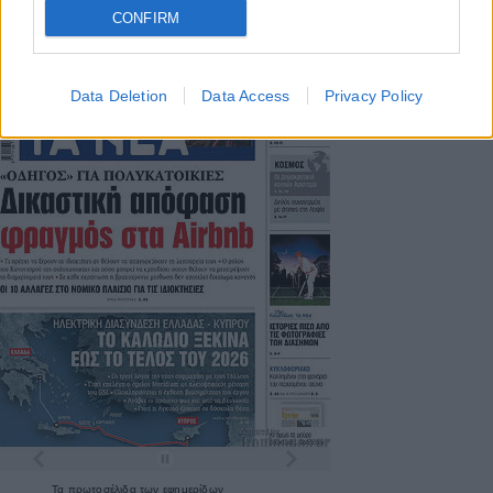
ΤΑ ΠΡΩΤΟΣΕΛΙΔΑ ΣΗΜΕΡΑ
CONFIRM
Data Deletion
Data Access
Privacy Policy
Τα
πρωτοσέλιδα
των
εφημερίδων