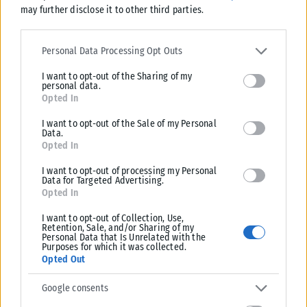
may further disclose it to other third parties.
Please note that this website/app uses one or more Google
services and may gather and store information including but not
Personal Data Processing Opt Outs
limited to your visit or usage behaviour. You may click to grant or
I want to opt-out of the Sharing of my
deny consent to Google and its third-party tags to use your data
personal data.
for below specified purposes in below Google consent section.
Opted In
I want to opt-out of the Sale of my Personal
Data.
Opted In
ΕΛΛΆΔΑ
I want to opt-out of processing my Personal
Υπουργείο Κλιματικής Κρίσης: Ενέργειες για την κρατική
Data for Targeted Advertising.
Opted In
αρωγή προς τους πυρόπληκτους
Σε εξέλιξη βρίσκονται οι διαδικασίες κρατικής αρωγής για τις περιοχές
I want to opt-out of Collection, Use,
Retention, Sale, and/or Sharing of my
που επλήγησαν από τις πρόσφατες πυρκαγιές, με τις αρμόδιες αρχές...
Personal Data that Is Unrelated with the
Purposes for which it was collected.
ΑΝΑΡΤΉΘΗΚΕ ΑΠΌ
KARFITSANEWS
02/08/2026
Opted Out
Google consents