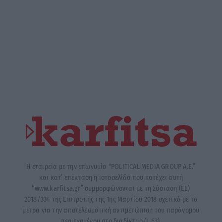
Η εταιρεία με την επωνυμία “POLITICAL MEDIA GROUP A.E.”
και κατ’ επέκταση η ιστοσελίδα που κατέχει αυτή
“www.karfitsa.gr” συμμορφώνονται με τη Σύσταση (ΕΕ)
2018/334 της Επιτροπής της 1ης Μαρτίου 2018 σχετικά με τα
μέτρα για την αποτελεσματική αντιμετώπιση του παράνομου
περιεχομένου στο διαδίκτυο (L 63).