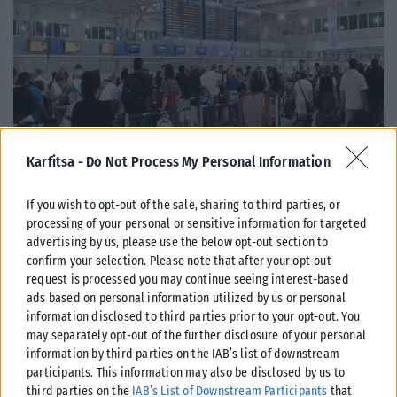
Karfitsa -
Do Not Process My Personal Information
ΕΛΛΆΔΑ
If you wish to opt-out of the sale, sharing to third parties, or
Από σήμερα μόνο με νέου τύπου ταυτότητα ή διαβατήριο τα
processing of your personal or sensitive information for targeted
ταξίδια στο εξωτερικό
advertising by us, please use the below opt-out section to
Από σήμερα, 3 Αυγούστου, οι παλαιού τύπου «μπλε» αστυνομικές
confirm your selection. Please note that after your opt-out
ταυτότητες παύουν να ισχύουν ως ταξιδιωτικά έγγραφα για το
request is processed you may continue seeing interest-based
εξωτερικό, με...
ads based on personal information utilized by us or personal
information disclosed to third parties prior to your opt-out. You
ΑΝΑΡΤΉΘΗΚΕ ΑΠΌ
KARFITSANEWS
03/08/2026
may separately opt-out of the further disclosure of your personal
information by third parties on the IAB’s list of downstream
participants. This information may also be disclosed by us to
third parties on the
IAB’s List of Downstream Participants
that