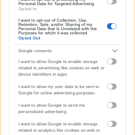
Personal Data for Targeted Advertising.
Opted In
I want to opt-out of Collection, Use,
Retention, Sale, and/or Sharing of my
Personal Data that Is Unrelated with the
Purposes for which it was collected.
Opted Out
Google consents
I want to allow Google to enable storage
related to advertising like cookies on web or
device identifiers in apps.
I want to allow my user data to be sent to
Google for online advertising purposes.
I want to allow Google to send me
Η εταιρεία με την επωνυμία “POLITICAL MEDIA GROUP A.E.” και κατ’
personalized advertising.
επέκταση η ιστοσελίδα που κατέχει αυτή “www.karfitsa.gr”
συμμορφώνονται με τη Σύσταση (ΕΕ) 2018/334 της Επιτροπής της
I want to allow Google to enable storage
1ης Μαρτίου 2018 σχετικά με τα μέτρα για την αποτελεσματική
related to analytics like cookies on web or