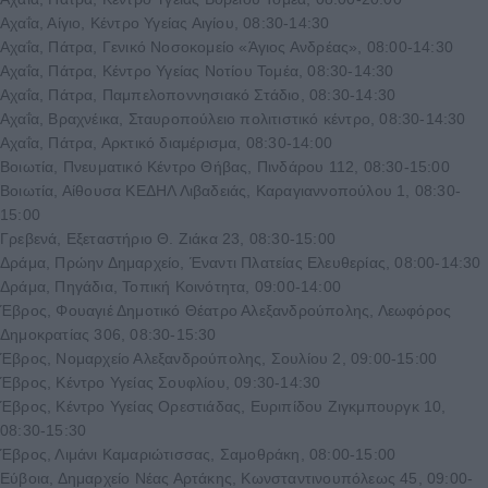
Αχαΐα, Αίγιο, Κέντρο Υγείας Αιγίου, 08:30-14:30
Αχαΐα, Πάτρα, Γενικό Νοσοκομείο «Άγιος Ανδρέας», 08:00-14:30
Αχαΐα, Πάτρα, Κέντρο Υγείας Νοτίου Τομέα, 08:30-14:30
Αχαΐα, Πάτρα, Παμπελοποννησιακό Στάδιο, 08:30-14:30
Αχαΐα, Βραχνέικα, Σταυροπούλειο πολιτιστικό κέντρο, 08:30-14:30
Αχαΐα, Πάτρα, Αρκτικό διαμέρισμα, 08:30-14:00
Βοιωτία, Πνευματικό Κέντρο Θήβας, Πινδάρου 112, 08:30-15:00
Βοιωτία, Αίθουσα ΚΕΔΗΛ Λιβαδειάς, Καραγιαννοπούλου 1, 08:30-
15:00
Γρεβενά, Εξεταστήριο Θ. Ζιάκα 23, 08:30-15:00
Δράμα, Πρώην Δημαρχείο, Έναντι Πλατείας Ελευθερίας, 08:00-14:30
Δράμα, Πηγάδια, Τοπική Κοινότητα, 09:00-14:00
Έβρος, Φουαγιέ Δημοτικό Θέατρο Αλεξανδρούπολης, Λεωφόρος
Δημοκρατίας 306, 08:30-15:30
Έβρος, Νομαρχείο Αλεξανδρούπολης, Σουλίου 2, 09:00-15:00
Έβρος, Κέντρο Υγείας Σουφλίου, 09:30-14:30
Έβρος, Κέντρο Υγείας Ορεστιάδας, Ευριπίδου Ζιγκμπουργκ 10,
08:30-15:30
Έβρος, Λιμάνι Καμαριώτισσας, Σαμοθράκη, 08:00-15:00
Εύβοια, Δημαρχείο Νέας Αρτάκης, Κωνσταντινουπόλεως 45, 09:00-