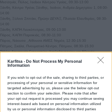
Μεσσηνία, Πύλος, Isobox Κέντρου Υγείας, 09:30-13:00
Ξάνθη, Κέντρο Υγείας Ξάνθης, Isobox, Ανδρέα Δημητρίου 1, 08:00-
14:00
Ξάνθη, Ξύλινο Σπιτάκι, Πρώην ΔΕΥΑΞ, Πλατεία Ελευθερίας, 08:30-
14:00
Ξάνθη, ΚΑΠΗ Λευκόπετρας, 09:00-13:00
Πάρος, ΚΑΠΗ Παροικιάς, 08:30-11:30
Πάρος, Νάουσα , Αίθουσα ΑΜΕΣ Νηρέα, 12:30-15:30
Πάτμος, Σκάλα, Πνευματικό Κέντρο, Πάτμιον, 08:30-15:30
Πέλλα, Δημαρχείο Γιαννιτσών, Χατζηδημητρίου και Εθνικής
Αντιστάσεως, 08:30-15:30
Karfitsa -
Do Not Process My Personal
Πέλλα, Δημαρχείο Σκύδρας, Εθνικής Αντιστάσεως 20, 09:00-14:30
Information
Πιερία, Είσοδος Παλαιού Νοσοκομείου Κατερίνης, 09:00-15:00
Πιερία, Ανδρομάχη, Εμποροπανήγυρη Ανδρομάχης, 09:30-14:30
If you wish to opt-out of the sale, sharing to third parties, or
Πρέβεζα, Λιμενικό Ταμείο Πρέβεζας, 09:00-15:00
processing of your personal or sensitive information for
Πρέβεζα, ΚΑΠΗ Φιλιππιάδας, 09:00-12:00
targeted advertising by us, please use the below opt-out
Ρέθυμνο, Αίθουσα Εκδηλώσεων Ι.Ν Αγ. Κωνσταντίνου, Ηγ. Γαβριήλ,
section to confirm your selection. Please note that after
09:00-14:00
your opt-out request is processed you may continue seeing
Ροδόπη, Περιφερειακή Ενότητα Ροδόπης, Δημοκρατίας 1, Κομοτηνή,
interest-based ads based on personal information utilized
09:00-15:00
by us or personal information disclosed to third parties
Ροδόπη, Γενική Διεύθυνση Δημόσιας Υγείας, Συμεωνίδη και