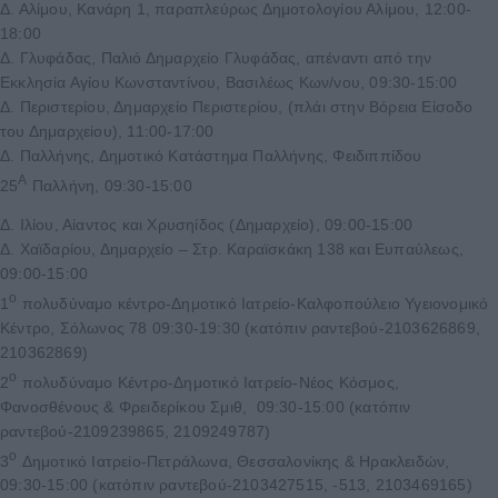
Δ. Αλίμου, Κανάρη 1, παραπλεύρως Δημοτολογίου Αλίμου, 12:00-
18:00
Δ. Γλυφάδας, Παλιό Δημαρχείο Γλυφάδας, απέναντι από την
Εκκλησία Αγίου Κωνσταντίνου, Βασιλέως Κων/νου, 09:30-15:00
Δ. Περιστερίου, Δημαρχείο Περιστερίου, (πλάι στην Βόρεια Είσοδο
του Δημαρχείου), 11:00-17:00
Δ. Παλλήνης, Δημοτικό Κατάστημα Παλλήνης, Φειδιππίδου
Α
25
Παλλήνη, 09:30-15:00
Δ. Ιλίου, Αίαντος και Χρυσηίδος (Δημαρχείο), 09:00-15:00
Δ. Χαϊδαρίου, Δημαρχείο – Στρ. Καραϊσκάκη 138 και Ευπαύλεως,
09:00-15:00
ο
1
πολυδύναμο κέντρο-Δημοτικό Ιατρείο-Καλφοπούλειο Υγειονομικό
Κέντρο, Σόλωνος 78 09:30-19:30 (κατόπιν ραντεβού-2103626869,
210362869)
ο
2
πολυδύναμο Κέντρο-Δημοτικό Ιατρείο-Νέος Κόσμος,
Φανοσθένους & Φρειδερίκου Σμιθ, 09:30-15:00 (κατόπιν
ραντεβού-2109239865, 2109249787)
ο
3
Δημοτικό Ιατρείο-Πετράλωνα, Θεσσαλονίκης & Ηρακλειδών,
09:30-15:00 (κατόπιν ραντεβού-2103427515, -513, 2103469165)