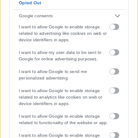
Opted Out
Φθιώτιδα, Δημοτικό Parking Γαλανέικα, Αλυτρώτων Πατρίδων και
Αγίας Παρασκευής, 09:00-15:00
Google consents
Φθιώτιδα, Πανελλήνια Έκθεση Λαμίας, 10:00-15:00
Φθιώτιδα, Κτίριο ΟΣΚ (Πάρκο Λαού), Στυλίδα, 09:00-13:00
I want to allow Google to enable storage
Φλώρινα, Ιατρείο ΕΟΔΥ, Ηπείρου 26, 09:00-15:00
related to advertising like cookies on web or
Φλώρινα, Μελίτη, Πρώην Κοινοτικό Γραφείο, 09:00-14:30
device identifiers in apps.
Φλώρινα, ΔΕΤΕΠΑ Αμυνταίου, Πλατεία Δ. Μάκρη 36, 09:00-15:00
Φωκίδα, Πνευματικό Κέντρο Άμφισσας, 09:00-15:00
I want to allow my user data to be sent to
Φωκίδα, Δελφοί/ΚΕΠ, 09:00-13:00
Google for online advertising purposes.
ο
Χαλκιδική, Νέα Μουδανιά, Πρώην 4
Νηπιαγωγείο, Παναγίας
I want to allow Google to send me
Κορυφινής και Καλόλιμνου, 08:30-15:30
personalized advertising.
η
η
Χανιά, 1
-2
ΤΟΜΥ Χανίων, (Παλιό Νοσοκομείο Χανίων),
Καποδιστρίου και Δραγούμη, 08:30-15:00
I want to allow Google to enable storage
ου
Χανιά, Αύλειος χώρος 1
Κέντρου Υγείας, Λεωφόρος Καραμανλή 99,
related to analytics like cookies on web or
device identifiers in apps.
09:00-12:00
Χανιά, Πολιτιστικό Κέντρο Ταυρωνίτη, 09:15:14:00
I want to allow Google to enable storage
Χίος, Κέντρο Υγείας Χίου, 07:30-14:30
related to functionality of the website or app.
Χίος, Πλατεία Βουνακίου Χίου, 07:30-14:30
Χίος, Δαφνώνας, 09:00-11:00
I want to allow Google to enable storage
Χίος, Χαλκειός, 12:00-13:30