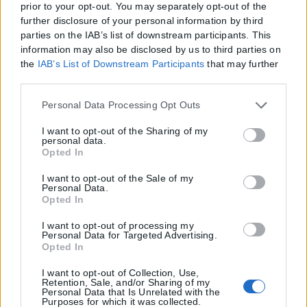
prior to your opt-out. You may separately opt-out of the
Υψηλάντου γωνία, Κομοτηνή, 09:00-15:00
further disclosure of your personal information by third
Ροδόπη, Βασιλείου Κουτουμάνη, Σάπες, 10:00-14:00
parties on the IAB’s list of downstream participants. This
Ρόδος, Πνευματικό κέντρο Καλυθιών, 09:00-14:30
information may also be disclosed by us to third parties on
Ρόδος, Παλιό νοσοκομείο Ρόδου, Παπαλουκά 5-8, 08:30-15:00
the
IAB’s List of Downstream Participants
that may further
Σάμος, Isobox έμπροσθεν Κ.Υ Καρλοβάσου Σάμου, 08:00-14:30
disclose it to other third parties.
Σάμος, Isobox έμπροσθεν Γ.Ν. Σάμου, 08:00-11:20
Please note that this website/app uses one or more Google
Personal Data Processing Opt Outs
Σάμος, Καφενείο ΚΑΠΗ, Βαθύ, 11:30-14:30
services and may gather and store information including
Σέρρες, Κέντρο Υγείας Σερρών, 08:30-19:30
but not limited to your visit or usage behaviour. You may
I want to opt-out of the Sharing of my
Σέρρες, Κέντρο Υγείας Νιγρίτας, 09:00-15:00
personal data.
click to grant or deny consent to Google and its third-party
Σέρρες, Κέντρο Υγείας Ροδολίβους, 09:30-14:30
Opted In
tags to use your data for below specified purposes in below
Σέρρες, Κέντρο Υγείας Ηράκλειας, 09:00-14:30
Google consent section.
I want to opt-out of the Sale of my
Σέρρες, Δημαρχείο Σιδηροκάστρου, 09:00-14:30
Personal Data.
Σέρρες, Κέντρο Υγείας Στρυμονικού, 09:00-15:00
Opted In
Σκιάθος, Λιμάνι Σκιάθος, 08:00-15:30
I want to opt-out of processing my
Σύρος, Αθλητικό κέντρο Δημήτριος Βικέλας, 08:30-15:30
Personal Data for Targeted Advertising.
Τήνος, Κ.Υ. Τήνου, 08:00-16:00
Opted In
Τρίκαλα, Πάροδος Γαριβάλδη Πεζόδρομος Πνευματικού Κέντρου,
07:30-13:30
I want to opt-out of Collection, Use,
Retention, Sale, and/or Sharing of my
Τρίκαλα, Ε ΚΑΠΗ, 09:30-14:30
Personal Data that Is Unrelated with the
Purposes for which it was collected.
Τρίκαλα, Κέντρο Υγείας Πύλης, 08:30-10:30