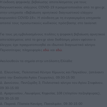
Η έκδοση ψηφιακής βεβαίωσης αποτελέσματος για τους
διαγνωστικούς ελέγχους COVID-19 πραγματοποιείται από το gov.gr,
στην υπηρεσία «Βεβαίωση αρνητικού διαγνωστικού ελέγχου
κορωνοϊού COVID-19». Η σύνδεση με τη συγκεκριμένη υπηρεσία
απαιτεί τους προσωπικούς κωδικούς πρόσβασης στο taxisnet.
Για τους μη εμβολιασμένους πολίτες η ψηφιακή βεβαίωση αρνητικού
αποτελέσματος από το gov.gr είναι διαθέσιμη μόνον εφόσον ο
έλεγχος έχει πραγματοποιηθεί σε ιδιωτικό διαγνωστικό κέντρο.
Περισσότερες πληροφορίες
εδώ
και
εδώ
.
Ακολουθούν τα σημεία στην υπόλοιπη Ελλάδα:
Δ. Ελευσίνας, Πολιτιστικό Κέντρο Κίμωνος και Παγκάλου, (απέναντι
από την Εκκλησία Αγίου Γεωργίου), 09:30-15:00
Δ. Διονύσου, Πεντζερίδη 3, Πολιτιστικό κέντρο του Αγίου Στεφάνου,
09:30-15:00
Δ. Αμαρουσίου, Λεωφόρος Κηφισίας 108 (πλησίον πεζογέφυρας),
09:30-15:00
Δ. Πειραιά, Πλατεία Κανάρη, Πασαλιμάνι, 09:30-15:00