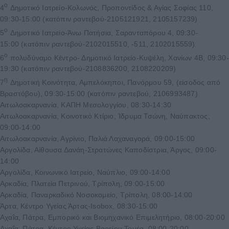
ο
4
Δημοτικό Ιατρείο-Κολωνός, Προποντίδος & Αγίας Σοφίας 110,
09:30-15:00 (κατόπιν ραντεβού-2105121921, 2105157239)
ο
5
Δημοτικό Ιατρείο-Άνω Πατήσια, Σαρανταπόρου 4, 09:30-
15:00 (κατόπιν ραντεβού-2102015510, -511, 2102015559)
ο
6
πολυδύναμο Κέντρο- Δημοτικό Ιατρείο-Κυψέλη, Χανίων 4Β, 09:30-
19:30 (κατόπιν ραντεβού-2108836200, 2108220209)
η
7
Δημοτική Κοινότητα, Αμπελόκηποι, Πανόρμου 59, (είσοδος από
Βραστόβου), 09:30-15:00 (κατόπιν ραντεβού, 2106993487)
Αιτωλοακαρνανία, ΚΑΠΗ Μεσολογγίου, 08:30-14:30
Αιτωλοακαρνανία, Κοινοτικό Κτίριο, Ίδρυμα Τσώνη, Ναύπακτος,
09:00-14:00
Αιτωλοακαρνανία, Αγρίνιο, Παλιά Λαχαναγορά, 09:00-15:00
Αργολίδα, Αίθουσα Δανάη-Στρατώνες Καποδίστρια, Άργος, 09:00-
14:00
Αργολίδα, Κοινωνικό Ιατρείο, Ναύπλιο, 09:00-14:00
Αρκαδία, Πλατεία Πετρινού, Τρίπολη, 09:00-15:00
Αρκαδία, Παναρκαδικό Νοσοκομείο, Τρίπολη, 08:00-14:00
Άρτα, Κέντρο Υγείας Άρτας-Isobox, 08:30-15:00
Αχαΐα, Πάτρα, Εμπορικό και Βιομηχανικό Επιμελητήριο, 08:00-20:00
Αχαΐα, Πάτρα, Κέντρο Υγείας Βορείου Τομέα, 08:00-20:00