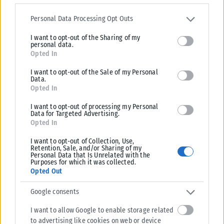
Please note that this website/app uses one or more Google
services and may gather and store information including but not
Personal Data Processing Opt Outs
ΕΛΛΆΔΑ
limited to your visit or usage behaviour. You may click to grant or
I want to opt-out of the Sharing of my
deny consent to Google and its third-party tags to use your data
Υπουργείο Κλιματικής Κρίσης: Ενέργειες για την κρατική
personal data.
for below specified purposes in below Google consent section.
Opted In
αρωγή προς τους πυρόπληκτους
Σε εξέλιξη βρίσκονται οι διαδικασίες κρατικής αρωγής για τις περιοχές
I want to opt-out of the Sale of my Personal
Data.
που επλήγησαν από τις πρόσφατες πυρκαγιές, με τις αρμόδιες αρχές...
Opted In
ΑΝΑΡΤΉΘΗΚΕ ΑΠΌ
KARFITSANEWS
02/08/2026
I want to opt-out of processing my Personal
Data for Targeted Advertising.
Opted In
I want to opt-out of Collection, Use,
Retention, Sale, and/or Sharing of my
Personal Data that Is Unrelated with the
Purposes for which it was collected.
Opted Out
Google consents
I want to allow Google to enable storage related
to advertising like cookies on web or device