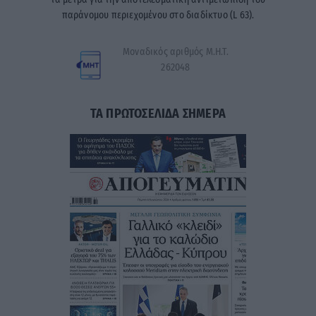
Η εταιρεία με την επωνυμία “POLITICAL MEDIA GROUP
A.E.” και κατ’ επέκταση η ιστοσελίδα που κατέχει αυτή
“www.karfitsa.gr” συμμορφώνονται με τη Σύσταση (ΕΕ)
2018/334 της Επιτροπής της 1ης Μαρτίου 2018 σχετικά με
τα μέτρα για την αποτελεσματική αντιμετώπιση του
παράνομου περιεχομένου στο διαδίκτυο (L 63).
Μοναδικός αριθμός Μ.Η.Τ.
262048
ΤΑ ΠΡΩΤΟΣΕΛΙΔΑ ΣΗΜΕΡΑ