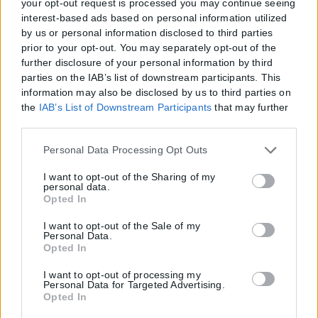
your opt-out request is processed you may continue seeing
interest-based ads based on personal information utilized
by us or personal information disclosed to third parties
prior to your opt-out. You may separately opt-out of the
further disclosure of your personal information by third
parties on the IAB’s list of downstream participants. This
information may also be disclosed by us to third parties on
the
IAB’s List of Downstream Participants
that may further
disclose it to other third parties.
Η εταιρεία με την επωνυμία “POLITICAL MEDIA GROUP A.E.” και κατ’
επέκταση η ιστοσελίδα που κατέχει αυτή “www.karfitsa.gr”
Please note that this website/app uses one or more Google
Personal Data Processing Opt Outs
συμμορφώνονται με τη Σύσταση (ΕΕ) 2018/334 της Επιτροπής της
services and may gather and store information including
but not limited to your visit or usage behaviour. You may
I want to opt-out of the Sharing of my
1ης Μαρτίου 2018 σχετικά με τα μέτρα για την αποτελεσματική
personal data.
click to grant or deny consent to Google and its third-party
αντιμετώπιση του παράνομου περιεχομένου στο διαδίκτυο (L 63).
Opted In
tags to use your data for below specified purposes in below
Google consent section.
I want to opt-out of the Sale of my
Personal Data.
Opted In
Μοναδικός αριθμός Μ.Η.Τ. 262048
I want to opt-out of processing my
Personal Data for Targeted Advertising.
ΤΑ ΠΡΩΤΟΣΕΛΙΔΑ ΣΗΜΕΡΑ
Opted In