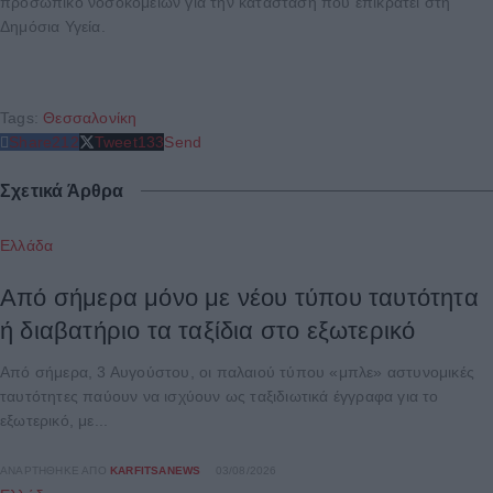
προσωπικό νοσοκομείων για την κατάσταση που επικρατεί στη
Δημόσια Υγεία.
Tags:
Θεσσαλονίκη
Share
212
Tweet
133
Send
Σχετικά Άρθρα
Ελλάδα
Από σήμερα μόνο με νέου τύπου ταυτότητα
ή διαβατήριο τα ταξίδια στο εξωτερικό
Από σήμερα, 3 Αυγούστου, οι παλαιού τύπου «μπλε» αστυνομικές
ταυτότητες παύουν να ισχύουν ως ταξιδιωτικά έγγραφα για το
εξωτερικό, με...
ΑΝΑΡΤΉΘΗΚΕ ΑΠΌ
KARFITSANEWS
03/08/2026