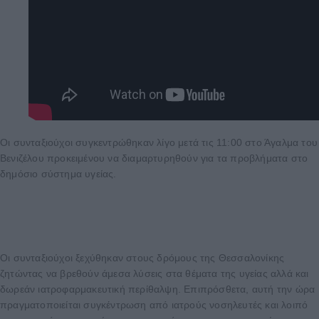
Οι συνταξιούχοι συγκεντρώθηκαν λίγο μετά τις 11:00 στο Άγαλμα του
Βενιζέλου προκειμένου να διαμαρτυρηθούν για τα προβλήματα στο
δημόσιο σύστημα υγείας.
Οι συνταξιούχοι ξεχύθηκαν στους δρόμους της Θεσσαλονίκης
ζητώντας να βρεθούν άμεσα λύσεις στα θέματα της υγείας αλλά και
δωρεάν ιατροφαρμακευτική περίθαλψη. Επιπρόσθετα, αυτή την ώρα
πραγματοποιείται συγκέντρωση από ιατρούς νοσηλευτές και λοιπό