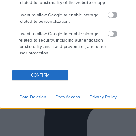
related to functionality of the website or app.
Εγγραφή στο Newsletter
I want to allow Google to enable storage
related to personalization.
I want to allow Google to enable storage
Ταυτότητα
related to security, including authentication
Επικοινωνία & Διαφήμιση
functionality and fraud prevention, and other
Όροι Χρήσης – Πολιτική Απορρήτου
user protection.
© 2026 Karfitsa
CONFIRM
Data Deletion
Data Access
Privacy Policy