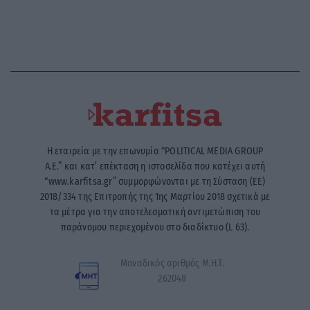
Η εταιρεία με την επωνυμία “POLITICAL MEDIA GROUP
A.E.” και κατ’ επέκταση η ιστοσελίδα που κατέχει αυτή
“www.karfitsa.gr” συμμορφώνονται με τη Σύσταση (ΕΕ)
2018/334 της Επιτροπής της 1ης Μαρτίου 2018 σχετικά με
τα μέτρα για την αποτελεσματική αντιμετώπιση του
παράνομου περιεχομένου στο διαδίκτυο (L 63).
Μοναδικός αριθμός Μ.Η.Τ.
262048