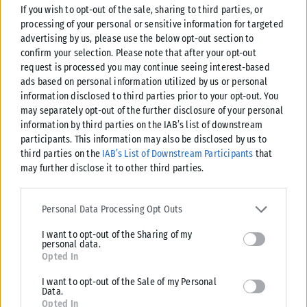
If you wish to opt-out of the sale, sharing to third parties, or
processing of your personal or sensitive information for targeted
advertising by us, please use the below opt-out section to
confirm your selection. Please note that after your opt-out
request is processed you may continue seeing interest-based
ads based on personal information utilized by us or personal
ΕΛΛΆΔΑ
information disclosed to third parties prior to your opt-out. You
Υπουργείο Κλιματικής Κρίσης: Ενέργειες για την κρατική
may separately opt-out of the further disclosure of your personal
αρωγή προς τους πυρόπληκτους
information by third parties on the IAB’s list of downstream
participants. This information may also be disclosed by us to
Σε εξέλιξη βρίσκονται οι διαδικασίες κρατικής αρωγής για τις περιοχές
third parties on the
IAB’s List of Downstream Participants
that
που επλήγησαν από τις πρόσφατες πυρκαγιές, με τις αρμόδιες αρχές...
may further disclose it to other third parties.
ΑΝΑΡΤΉΘΗΚΕ ΑΠΌ
KARFITSANEWS
02/08/2026
Please note that this website/app uses one or more Google
services and may gather and store information including but not
Personal Data Processing Opt Outs
limited to your visit or usage behaviour. You may click to grant or
I want to opt-out of the Sharing of my
deny consent to Google and its third-party tags to use your data
personal data.
for below specified purposes in below Google consent section.
Opted In
I want to opt-out of the Sale of my Personal
Data.
Opted In