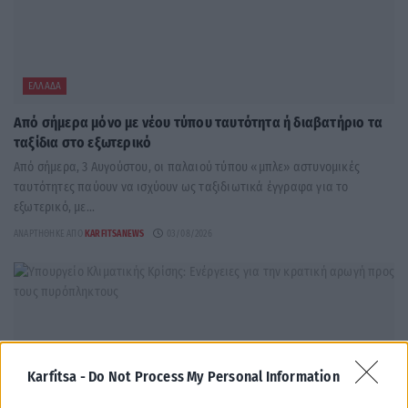
ΕΛΛΆΔΑ
Από σήμερα μόνο με νέου τύπου ταυτότητα ή διαβατήριο τα
ταξίδια στο εξωτερικό
Από σήμερα, 3 Αυγούστου, οι παλαιού τύπου «μπλε» αστυνομικές
ταυτότητες παύουν να ισχύουν ως ταξιδιωτικά έγγραφα για το
εξωτερικό, με...
ΑΝΑΡΤΉΘΗΚΕ ΑΠΌ
KARFITSANEWS
03/08/2026
Karfitsa -
Do Not Process My Personal Information