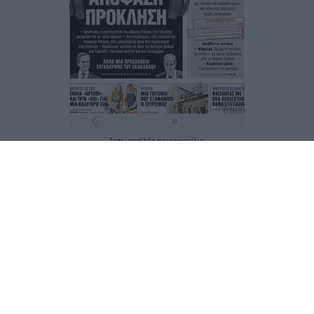
Τα
πρωτοσέλιδα
των
εφημερίδων
ΕΝΗΜΕΡΩΣΟΥ ΠΡΩΤΟΣ
Εγγραφή στο Newsletter
Ταυτότητα
Επικοινωνία & Διαφήμιση
Όροι Χρήσης – Πολιτική Απορρήτου
© 2026 Karfitsa