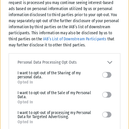
request is processed you may continue seeing interest-based
ads based on personal information utilized by us or personal
information disclosed to third parties prior to your opt-out. You
may separately opt-out of the further disclosure of your personal
information by third parties on the IAB’s list of downstream
participants. This information may also be disclosed by us to
third parties on the
IAB’s List of Downstream Participants
that
may further disclose it to other third parties.
Please note that this website/app uses one or more Google
services and may gather and store information including but not
Personal Data Processing Opt Outs
limited to your visit or usage behaviour. You may click to grant or
I want to opt-out of the Sharing of my
deny consent to Google and its third-party tags to use your data
personal data.
for below specified purposes in below Google consent section.
ΕΛΛΆΔΑ
Opted In
Υπουργείο Κλιματικής Κρίσης: Ενέργειες για την κρατική
I want to opt-out of the Sale of my Personal
Data.
αρωγή προς τους πυρόπληκτους
Opted In
Σε εξέλιξη βρίσκονται οι διαδικασίες κρατικής αρωγής για τις περιοχές
που επλήγησαν από τις πρόσφατες πυρκαγιές, με τις αρμόδιες αρχές...
I want to opt-out of processing my Personal
Data for Targeted Advertising.
ΑΝΑΡΤΉΘΗΚΕ ΑΠΌ
Opted In
KARFITSANEWS
02/08/2026