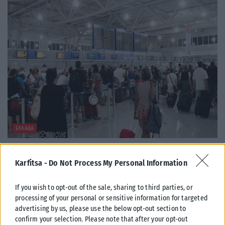
ΕΛΛΆΔΑ
Από σήμερα μόνο με νέου τύπου ταυτότητα ή διαβατήριο τα
ταξίδια στο εξωτερικό
Karfitsa -
Do Not Process My Personal Information
Από σήμερα, 3 Αυγούστου, οι παλαιού τύπου «μπλε» αστυνομικές
ταυτότητες παύουν να ισχύουν ως ταξιδιωτικά έγγραφα για το
If you wish to opt-out of the sale, sharing to third parties, or
εξωτερικό, με...
processing of your personal or sensitive information for targeted
advertising by us, please use the below opt-out section to
ΑΝΑΡΤΉΘΗΚΕ ΑΠΌ
KARFITSANEWS
03/08/2026
confirm your selection. Please note that after your opt-out