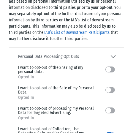
ads based on personal information utilized by us or personal
information disclosed to third parties prior to your opt-out. You
may separately opt-out of the further disclosure of your personal
information by third parties on the IAB’s list of downstream
participants. This information may also be disclosed by us to
third parties on the
IAB’s List of Downstream Participants
that
may further disclose it to other third parties.
Please note that this website/app uses one or more Google
services and may gather and store information including but not
Personal Data Processing Opt Outs
limited to your visit or usage behaviour. You may click to grant or
I want to opt-out of the Sharing of my
deny consent to Google and its third-party tags to use your data
ΕΛΛΆΔΑ
personal data.
for below specified purposes in below Google consent section.
Opted In
Υπουργείο Κλιματικής Κρίσης: Ενέργειες για την κρατική
αρωγή προς τους πυρόπληκτους
I want to opt-out of the Sale of my Personal
Data.
Σε εξέλιξη βρίσκονται οι διαδικασίες κρατικής αρωγής για τις περιοχές
Opted In
που επλήγησαν από τις πρόσφατες πυρκαγιές, με τις αρμόδιες αρχές...
I want to opt-out of processing my Personal
ΑΝΑΡΤΉΘΗΚΕ ΑΠΌ
KARFITSANEWS
02/08/2026
Data for Targeted Advertising.
Opted In
I want to opt-out of Collection, Use,