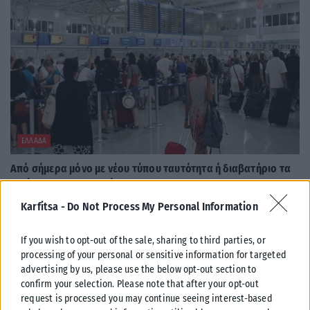
ΕΛΛΆΔΑ
Από σήμερα μόνο με νέου τύπου ταυτότητα ή διαβατήριο τα
ταξίδια στο εξωτερικό
Από σήμερα, 3 Αυγούστου, οι παλαιού τύπου «μπλε» αστυνομικές
Karfitsa -
Do Not Process My Personal Information
ταυτότητες παύουν να ισχύουν ως ταξιδιωτικά έγγραφα για το
εξωτερικό, με...
If you wish to opt-out of the sale, sharing to third parties, or
ΑΝΑΡΤΉΘΗΚΕ ΑΠΌ
KARFITSANEWS
03/08/2026
processing of your personal or sensitive information for targeted
advertising by us, please use the below opt-out section to
confirm your selection. Please note that after your opt-out
request is processed you may continue seeing interest-based