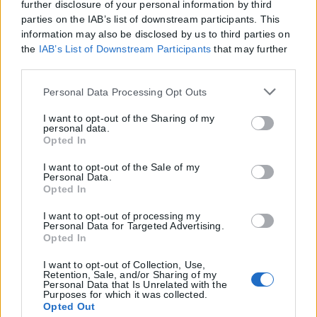
further disclosure of your personal information by third
parties on the IAB’s list of downstream participants. This
information may also be disclosed by us to third parties on
the
IAB’s List of Downstream Participants
that may further
disclose it to other third parties.
Please note that this website/app uses one or more Google
Personal Data Processing Opt Outs
services and may gather and store information including
but not limited to your visit or usage behaviour. You may
I want to opt-out of the Sharing of my
personal data.
click to grant or deny consent to Google and its third-party
Opted In
tags to use your data for below specified purposes in below
Google consent section.
I want to opt-out of the Sale of my
Personal Data.
Opted In
I want to opt-out of processing my
Personal Data for Targeted Advertising.
Opted In
I want to opt-out of Collection, Use,
Retention, Sale, and/or Sharing of my
Personal Data that Is Unrelated with the
Purposes for which it was collected.
Opted Out