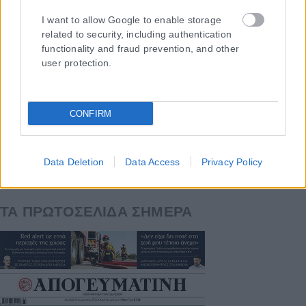
I want to allow Google to enable storage
related to security, including authentication
functionality and fraud prevention, and other
Η εταιρεία με την επωνυμία “POLITICAL MEDIA GROUP A.E.” και κατ’
user protection.
επέκταση η ιστοσελίδα που κατέχει αυτή “www.karfitsa.gr”
συμμορφώνονται με τη Σύσταση (ΕΕ) 2018/334 της Επιτροπής της
1ης Μαρτίου 2018 σχετικά με τα μέτρα για την αποτελεσματική
CONFIRM
αντιμετώπιση του παράνομου περιεχομένου στο διαδίκτυο (L 63).
Data Deletion
Data Access
Privacy Policy
Μοναδικός αριθμός Μ.Η.Τ. 262048
ΤΑ ΠΡΩΤΟΣΕΛΙΔΑ ΣΗΜΕΡΑ