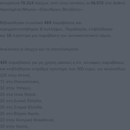
επικράτεια
70.214
έλεγχοι, από τους οποίους οι
36.072
στο Διεθνή
Αερολιμένα Αθηνών «Ελευθέριος Βενιζέλος».
Βεβαιώθηκαν συνολικά
499
παραβάσεις και
πραγματοποιήθηκαν
2
συλλήψεις. Παράλληλα, επιβλήθηκαν
και
10
πρόστιμα για παραβίαση του αντικαπνιστικού νόμου.
Αναλυτικά οι έλεγχοι και τα αποτελέσματα:
425
παραβάσεις για μη χρήση μάσκας κ.λπ. συναφείς παραβάσεις
και επιβλήθηκαν ισάριθμα πρόστιμα των 300 ευρώ, ως ακολούθως:
115 στην Αττική,
71 στη Θεσσαλονίκη,
32 στην Ήπειρο,
29 στα Ιόνια Νησιά,
28 στη Δυτική Ελλάδα,
26 στη Στερεά Ελλάδα,
25 στο Βόρειο Αιγαίο,
22 στην Κεντρική Μακεδονία,
19 στην Κρήτη,