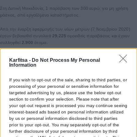
Στη Δυτική Μακεδονία, 1 παράβαση των 300 ευρώ, για μη χρήση
μάσκας, από εργαζόμενο καταστήματος.
Από την έναρξη εφαρμογής των νέων μέτρων (7 Νοεμβρίου 2020)
έχουν βεβαιωθεί συνολικά
29.225
ομοειδείς παραβάσεις και έχουν
συλληφθεί
2.900
άτομα.
Οι έλεγχοι συνεχίζονται με αμείωτη ένταση για την προστασία της
Karfitsa -
Do Not Process My Personal
δημόσιας υγείας.
Information
Share
213
Tweet
133
Send
If you wish to opt-out of the sale, sharing to third parties, or
processing of your personal or sensitive information for
Σχετικά Άρθρα
targeted advertising by us, please use the below opt-out
section to confirm your selection. Please note that after
your opt-out request is processed you may continue seeing
Ελλάδα
interest-based ads based on personal information utilized
by us or personal information disclosed to third parties
Από σήμερα μόνο με νέου τύπου ταυτότητα
prior to your opt-out. You may separately opt-out of the
ή διαβατήριο τα ταξίδια στο εξωτερικό
further disclosure of your personal information by third