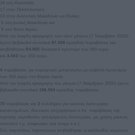
18 στη Θεσσαλία,
17 στην Πελοπόννησο,
13 στην Ανατολική Μακεδονία και Θράκη
5 στη Δυτική Μακεδονία και
5 στο Νότιο Αιγαίο.
Από την έναρξη εφαρμογής των νέων μέτρων (7 Νοεμβρίου 2020),
έχουν βεβαιωθεί συνολικά
87.508
ομοειδείς παραβάσεις και
επιβλήθηκαν
84.065
διοικητικά πρόστιμα των 300 ευρώ
και
3.443
των 150 ευρώ.
4
παραβάσεις για περιορισμό μετακίνησης με επιβολή προστίμου
των 300 ευρώ στο Βόρειο Αιγαίο.
Από την έναρξη εφαρμογής του μέτρου (7 Νοεμβρίου 2020) έχουν
βεβαιωθεί συνολικά
196.504
ομοειδείς παραβάσεις.
70
παραβάσεις και
2
συλλήψεις για κανόνες λειτουργίας
καταστημάτων, ιδιωτικών επιχειρήσεων κ.λπ. παραβάσεις της
σχετικής νομοθεσίας (απαγόρευση λειτουργίας, μη χρήση μάσκας,
ποσοστό τ.μ. επιφανείας ανά άτομο κ.α.).
Στις παραπάνω περιπτώσεις επιβλήθηκαν οι ακόλουθες κυρώσεις