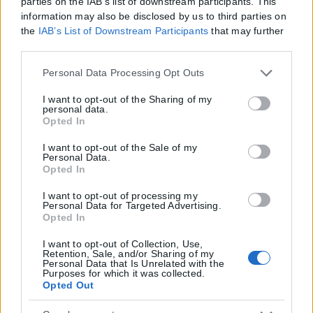
parties on the IAB’s list of downstream participants. This
Από σήμερα, 3 Αυγούστου, οι παλαιού τύπου «μπλε» αστυνομικές
information may also be disclosed by us to third parties on
ταυτότητες παύουν να ισχύουν ως ταξιδιωτικά έγγραφα για το
the
IAB’s List of Downstream Participants
that may further
εξωτερικό, με...
disclose it to other third parties.
Please note that this website/app uses one or more Google
Personal Data Processing Opt Outs
ΑΝΑΡΤΉΘΗΚΕ ΑΠΌ
KARFITSANEWS
03/08/2026
services and may gather and store information including
Ελλάδα
but not limited to your visit or usage behaviour. You may
I want to opt-out of the Sharing of my
personal data.
click to grant or deny consent to Google and its third-party
Υπουργείο Κλιματικής Κρίσης: Ενέργειες για
Opted In
tags to use your data for below specified purposes in below
την κρατική αρωγή προς τους
Google consent section.
I want to opt-out of the Sale of my
Personal Data.
πυρόπληκτους
Opted In
Σε εξέλιξη βρίσκονται οι διαδικασίες κρατικής αρωγής για τις περιοχές
I want to opt-out of processing my
Personal Data for Targeted Advertising.
που επλήγησαν από τις πρόσφατες πυρκαγιές, με τις αρμόδιες
Opted In
αρχές...
I want to opt-out of Collection, Use,
Retention, Sale, and/or Sharing of my
ΑΝΑΡΤΉΘΗΚΕ ΑΠΌ
KARFITSANEWS
02/08/2026
Personal Data that Is Unrelated with the
Purposes for which it was collected.
Opted Out