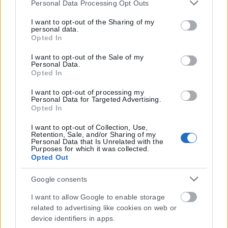
Please note that this website/app uses one or more Google
Personal Data Processing Opt Outs
services and may gather and store information including
but not limited to your visit or usage behaviour. You may
I want to opt-out of the Sharing of my
personal data.
click to grant or deny consent to Google and its third-party
Opted In
tags to use your data for below specified purposes in below
Google consent section.
I want to opt-out of the Sale of my
Personal Data.
Opted In
I want to opt-out of processing my
Personal Data for Targeted Advertising.
Opted In
I want to opt-out of Collection, Use,
Retention, Sale, and/or Sharing of my
Personal Data that Is Unrelated with the
Purposes for which it was collected.
Opted Out
Google consents
I want to allow Google to enable storage
related to advertising like cookies on web or
device identifiers in apps.