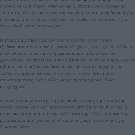
διεθνώς σε κάθε διαγωνιστική ευκαιρία, αποτελώντας κορυφαίας
ποιότητας τοπική πρωτογενή παραγωγή ή μεταποιητική δημιουργία,
η διαδικασία της ετήσιας συλλογής του καθίσταται «βραχνάς» για
τους χαλκιδικιώτες παραγωγούς.
Η έλλειψη εργατικών χεριών τους αναγκάζει να αναζητούν
εξειδικευμένο προσωπικό σε γειτονικές χώρες, κυρίως στην Αλβανία,
ακολουθώντας διαδικασίες γραφειοκρατικά πολύπλοκες και
χρονοβόρες. Με αποτέλεσμα την αύξηση του κόστους παραγωγής, η
έκβαση του συνόλου των διεργασιών καθίσταται δυσχερής και
πολλές ασύμφορη για τους ντόπιους, οι οποίοι αναζητούν
αποσπασματικές λύσεις άλλες φορές προτερόχρονα, άλλες
υστερόχρονα.
Σε συνδυασμό μάλιστα με τη χρονοκαθυστέρηση της καταβολής
αποζημιώσεων για τυχόν καταστροφές από θεομηνίες ή χαλάζι, η
οικονομική απόδοση από την καλλιέργεια της ελιάς στη Χαλκιδική
μετατρέπεται από γνώριμη διαδικασία σε γρίφο ή σε άσκηση για
δυνατούς λύτες.