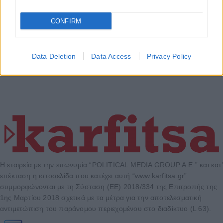
CONFIRM
Data Deletion
Data Access
Privacy Policy
Η εταιρεία με την επωνυμία “POLITICAL MEDIA GROUP A.E.” και κατ’
επέκταση η ιστοσελίδα που κατέχει αυτή “www.karfitsa.gr”
συμμορφώνονται με τη Σύσταση (ΕΕ) 2018/334 της Επιτροπής της
1ης Μαρτίου 2018 σχετικά με τα μέτρα για την αποτελεσματική
αντιμετώπιση του παράνομου περιεχομένου στο διαδίκτυο (L 63).