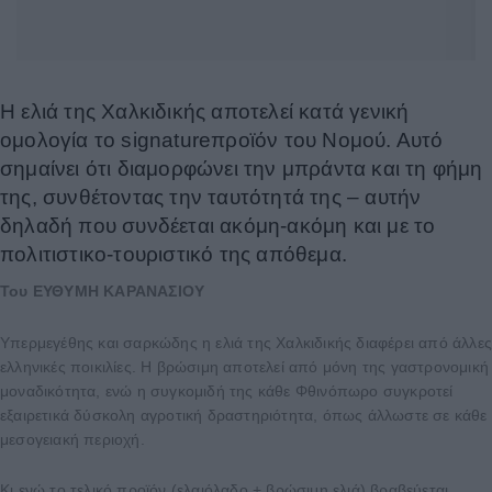
Η ελιά της Χαλκιδικής αποτελεί κατά γενική
ομολογία το signatureπροϊόν του Νομού. Αυτό
σημαίνει ότι διαμορφώνει την μπράντα και τη φήμη
της, συνθέτοντας την ταυτότητά της – αυτήν
δηλαδή που συνδέεται ακόμη-ακόμη και με το
πολιτιστικο-τουριστικό της απόθεμα.
Του ΕΥΘΥΜΗ ΚΑΡΑΝΑΣΙΟΥ
Υπερμεγέθης και σαρκώδης η ελιά της Χαλκιδικής διαφέρει από άλλε
ελληνικές ποικιλίες. Η βρώσιμη αποτελεί από μόνη της γαστρονομική
μοναδικότητα, ενώ η συγκομιδή της κάθε Φθινόπωρο συγκροτεί
εξαιρετικά δύσκολη αγροτική δραστηριότητα, όπως άλλωστε σε κάθε
μεσογειακή περιοχή.
Κι ενώ το τελικό προϊόν (ελαιόλαδο + βρώσιμη ελιά) βραβεύεται