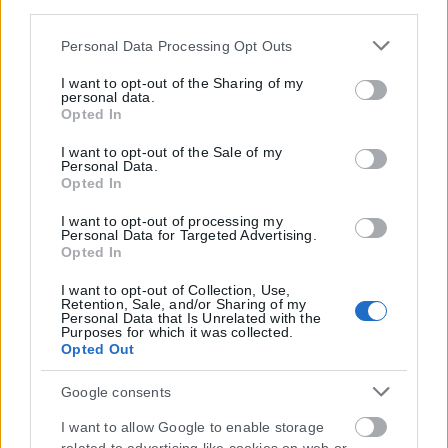
disclose it to other third parties.
Please note that this website/app uses one or more Google
Personal Data Processing Opt Outs
services and may gather and store information including
but not limited to your visit or usage behaviour. You may
I want to opt-out of the Sharing of my
personal data.
click to grant or deny consent to Google and its third-party
Opted In
tags to use your data for below specified purposes in below
Google consent section.
I want to opt-out of the Sale of my
Personal Data.
Opted In
I want to opt-out of processing my
Personal Data for Targeted Advertising.
Opted In
I want to opt-out of Collection, Use,
Retention, Sale, and/or Sharing of my
Personal Data that Is Unrelated with the
Purposes for which it was collected.
Opted Out
Η εταιρεία με την επωνυμία “POLITICAL MEDIA GROUP A.E.” και κατ’
επέκταση η ιστοσελίδα που κατέχει αυτή “www.karfitsa.gr”
Google consents
συμμορφώνονται με τη Σύσταση (ΕΕ) 2018/334 της Επιτροπής της
1ης Μαρτίου 2018 σχετικά με τα μέτρα για την αποτελεσματική
I want to allow Google to enable storage
αντιμετώπιση του παράνομου περιεχομένου στο διαδίκτυο (L 63).