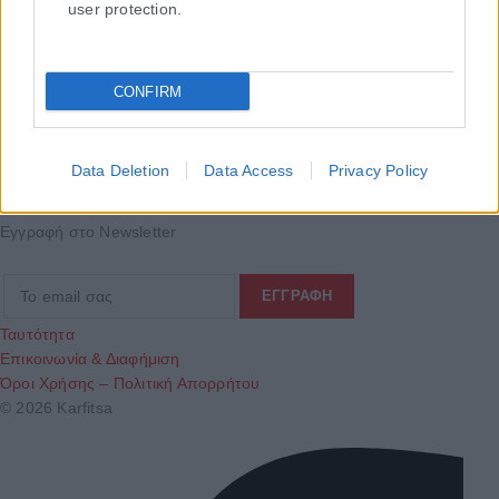
user protection.
CONFIRM
Τα
πρωτοσέλιδα
των
εφημερίδων
Data Deletion
Data Access
Privacy Policy
ΕΝΗΜΕΡΩΣΟΥ ΠΡΩΤΟΣ
Εγγραφή στο Newsletter
Ταυτότητα
Επικοινωνία & Διαφήμιση
Όροι Χρήσης – Πολιτική Απορρήτου
© 2026 Karfitsa