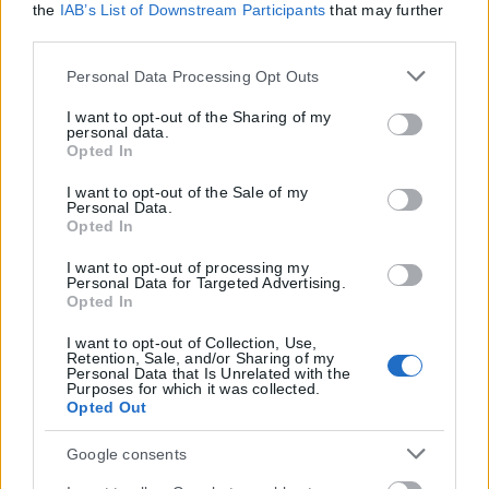
the
IAB’s List of Downstream Participants
that may further
disclose it to other third parties.
Please note that this website/app uses one or more Google
Personal Data Processing Opt Outs
services and may gather and store information including
but not limited to your visit or usage behaviour. You may
I want to opt-out of the Sharing of my
personal data.
click to grant or deny consent to Google and its third-party
Opted In
tags to use your data for below specified purposes in below
Google consent section.
I want to opt-out of the Sale of my
Personal Data.
Opted In
I want to opt-out of processing my
Personal Data for Targeted Advertising.
Opted In
I want to opt-out of Collection, Use,
Retention, Sale, and/or Sharing of my
Personal Data that Is Unrelated with the
Purposes for which it was collected.
Opted Out
Google consents