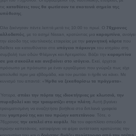
χέρι του 75χρονου. Οι εργαζόμενοι της ναυτιλιακής εταιρείας με
τις
καταθέσεις τους θα φωτίσουν τα σκοτεινά σημεία της
υπόθεσης
.
Όλα ξεκίνησαν πέντε λεπτά μετά τις 10:00 το πρωί. Ο
76χρονος
αλλοδαπός
, με το ασημί Nissan, κρατώντας μια
καραμπίνα
, ανοίγει
την είσοδο της ναυτιλιακής εταιρείας με την
μαγνητική κάρτα
που
διέθετε και κατευθύνεται στο
υπόγειο πάρκινγκ
του κτηρίου στη
συμβολή των οδών Φλέμινγκ και Αρτεμισίου. Βάζει την
καραμπίνα
σε μια σακούλα και ανεβαίνει στο ισόγειο.
Εκεί, έρχεται
πρόσωπο με πρόσωπο με έναν εργαζόμενο που γνώριζε πως είχε
απολυθεί πριν μια εβδομάδα, και τον ρωτάει τι ήρθε να κάνει. Με
κυνισμό του απαντά: «
Ήρθα να ξεκαθαρίσω τα πράγματα
».
Ύστερα,
σπάει την πόρτα της ιδιοκτήτριας με κλωτσιά, την
πυροβολεί και την τραυματίζει στην πλάτη
. Αυτή βγαίνει
τραυματισμένη να αναζητήσει βοήθεια στα διπλανά γραφεία
του
γαμπρού της και του πρώην καπετάνιου
. Τότε, ο
76χρονος
την εκτελεί στο κεφάλι
. Να τον αφοπλίσει σπεύδει ο
πρώην καπετάνιος, καταφέρνει να φέρει αντίσταση κρατώντας την
καραμπίνα του και ο
δράστης βγάζει περίστροφο από την τσέπη,