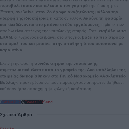
πυροβολεί αυτόν και τελευταίο τον γαμπρό
της ιδιοκτήτριας.
Έπειτα,
ανεβαίνει στον 2ο όροφο αναζητώντας μάλλον την
αδερφή της ιδιοκτήτριας
ή κάποιον άλλον.
Ακούνε τη φασαρία
και κλειδώνονται στο μπάνιο οι δύο εργαζόμενες
, η μία εκ των
οποίων είναι στέλεχος της ναυτιλιακής εταιρείς. Τότε,
εισβάλουν τα
ΕΚΑΜ
, ο 76χρονος κατεβαίνει στο υπόγειο,
βάζει το περίστροφο
στο αμάξι του και μπαίνει στην αποθήκη όπου αυτοκτονεί με
καραμπίνα.
Εκείνη την ώρα, η
συνιδιοκτήτρια της ναυτιλιακής,
συμπτωματικά έλειπε από το γραφείο της.
Δύο υπάλληλοι της
εταιρείας διακομίσθηκαν στο Γενικό Νοσοκομείο «Ασκληπιείο
Βούλας»,
προκειμένου να τους παρασχεθούν οι πρώτες βοήθειες,
καθόσον ήταν σε άσχημη ψυχολογική κατάσταση.
Share
212
Tweet
133
Send
Σχετικά Άρθρα