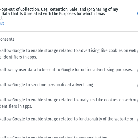
o opt-out of Collection, Use, Retention, Sale, and/or Sharing of my
 Data that Is Unrelated with the Purposes for which it was
νονται κατά μέσο όρο 590 εισαγωγές στα νοσοκομεία και
d.
ut
consents
κής στην εστίαση, λέγοντας ότι η λίγο χαμηλή μουσική όταν
 δεν έχει αποδειχθεί ποτέ επί του πεδίου ότι όταν παίζει
o allow Google to enable storage related to advertising like cookies on web
ρισσότερα σταγονίδια.
e identifiers in apps.
o allow my user data to be sent to Google for online advertising purposes.
Tweet
Send
o allow Google to send me personalized advertising.
o allow Google to enable storage related to analytics like cookies on web or
dentifiers in apps.
o allow Google to enable storage related to functionality of the website or