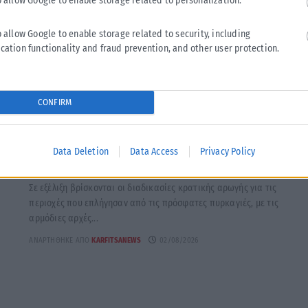
o allow Google to enable storage related to personalization.
o allow Google to enable storage related to security, including
cation functionality and fraud prevention, and other user protection.
CONFIRM
ΕΛΛΆΔΑ
Υπουργείο Κλιματικής Κρίσης: Ενέργειες για την
Data Deletion
Data Access
Privacy Policy
κρατική αρωγή προς τους πυρόπληκτους
Σε εξέλιξη βρίσκονται οι διαδικασίες κρατικής αρωγής για τις
περιοχές που επλήγησαν από τις πρόσφατες πυρκαγιές, με τις
αρμόδιες αρχές...
ΑΝΑΡΤΉΘΗΚΕ ΑΠΌ
KARFITSANEWS
02/08/2026