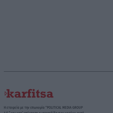
Η εταιρεία με την επωνυμία “POLITICAL MEDIA GROUP
A.E.” και κατ’ επέκταση η ιστοσελίδα που κατέχει αυτή
“www.karfitsa.gr” συμμορφώνονται με τη Σύσταση (ΕΕ)
2018/334 της Επιτροπής της 1ης Μαρτίου 2018 σχετικά με
τα μέτρα για την αποτελεσματική αντιμετώπιση του
παράνομου περιεχομένου στο διαδίκτυο (L 63).
Μοναδικός αριθμός Μ.Η.Τ. 262048