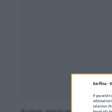
Karfitsa -
D
If you wish t
information 
selection. P
Νέο νούμερο – ρεκόρ στα κρούσματα κορωνοϊού αναμ
based ads ba