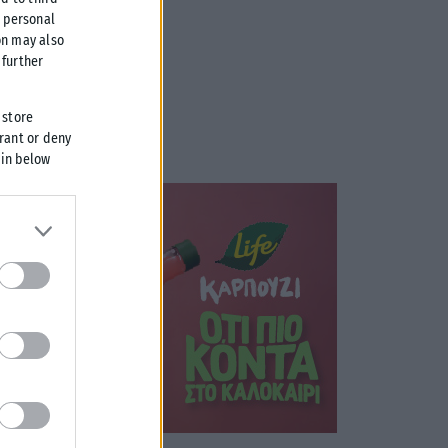
r personal
on may also
further
 store
grant or deny
 in below