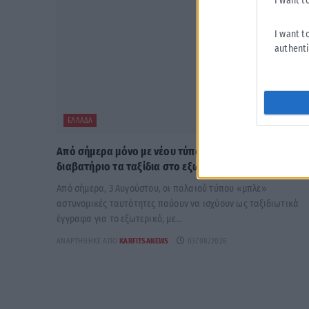
I want t
I want t
authenti
ΕΛΛΆΔΑ
Από σήμερα μόνο με νέου τύπου ταυτότητα ή
διαβατήριο τα ταξίδια στο εξωτερικό
Από σήμερα, 3 Αυγούστου, οι παλαιού τύπου «μπλε»
αστυνομικές ταυτότητες παύουν να ισχύουν ως ταξιδιωτικά
έγγραφα για το εξωτερικό, με...
ΑΝΑΡΤΉΘΗΚΕ ΑΠΌ
KARFITSANEWS
03/08/2026