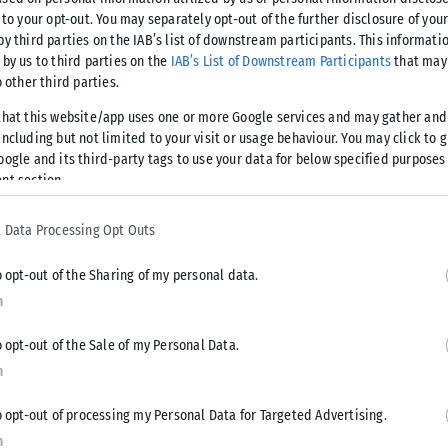
 to your opt-out. You may separately opt-out of the further disclosure of you
 θα ενσωματωθούν και όσα από τα 15.000 θετικά self test
by third parties on the IAB’s list of downstream participants. This informati
 by us to third parties on the
IAB’s List of Downstream Participants
that may 
o other third parties.
τικότητας προσεγγίσει το 9 τότε τα κρούσματα θα είναι κοντά
that this website/app uses one or more Google services and may gather and
οι νέες μολύνσεις μπορεί να είναι κάτω από 50.000.
ncluding but not limited to your visit or usage behaviour. You may click to 
oogle and its third-party tags to use your data for below specified purposes
nt section.
Όμικρον, ο κ. Τζανάκης τόνισε ότι το μοντέλο τη ομάδας
 με 25 Ιανουαρίου, ωστόσο εάν αποδειχθεί ότι οι γιορτές δεν
 Data Processing Opt Outs
χολεία συμβάλουν στη διασπορά, τότε ενδεχομένως να
o opt-out of the Sharing of my personal data.
n
ής σημειώνοντας ότι ο εβδομαδιαίος μέσος όρος
 ο ρυθμός συνεχιστεί θα μιλάμε για συνοικά 700.000 με
o opt-out of the Sale of my Personal Data.
n
o opt-out of processing my Personal Data for Targeted Advertising.
τακόρυφη άνοδο στις νοσηλείες με την Όμικρον, με αύξηση
n
μονάδες.