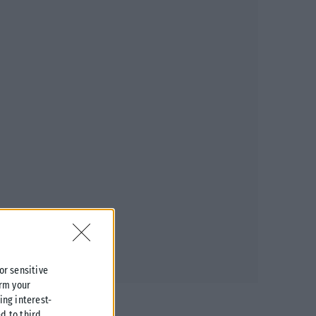
 or sensitive
irm your
ing interest-
d to third