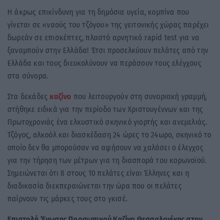
Η άκρως επικίνδυνη για τη δημόσια υγεία, κομπίνα που
γίνεται σε «ναούς του τζόγου» της γειτονικής χώρας παρέχει
δωρεάν σε επισκέπτες, πλαστό αρνητικό rapid test για να
ξαναμπούν στην Ελλάδα! Έτσι προσελκύουν πελάτες από την
Ελλάδα και τους διευκολύνουν να περάσουν τους ελέγχους
στα σύνορα.
Στα δεκάδες
καζίνο
που λειτουργούν στη συνοριακή γραμμή,
στήθηκε ειδικά για την περίοδο των Χριστουγέννων και της
Πρωτοχρονιάς ένα ελκυστικό σκηνικό γιορτής και ανεμελιάς.
Τζόγος, αλκοόλ και διασκέδαση 24 ώρες το 24ωρο, σκηνικό το
οποίο δεν θα μπορούσαν να αφήσουν να χαλάσει ο έλεγχος
για την τήρηση των μέτρων για τη διασπορά του κορωνοϊού.
Σημειώνεται ότι 8 στους 10 πελάτες είναι Έλληνες και η
διαδικασία διεκπεραιώνεται την ώρα που οι πελάτες
παίρνουν τις μάρκες τους στο γκισέ.
Επιστολή Ένωσης Προσωπικού Καζίνο Θεσσαλονίκης στον