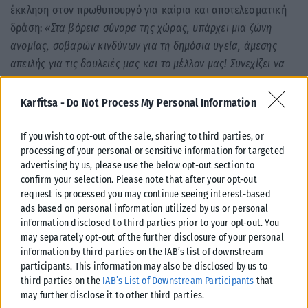
έκκληση στον πρωθυπουργό για καίρια και αποτελεσματική
δράση:
«Στα βόρεια σύνορα της χώρας, υπάρχει μια ζώνη
ανομίας, σοβαρών κινδύνων για τη δημόσια υγεία, άμεσης
απειλής για τις δουλειές μας και το μέλλον μας! Συνεχίζει να
ανθεί,
ανεξέλεγκτη και ανενόχλητη
, ειδικά όταν η χώρα μας, η
περιοχή μας, όλοι μας, δοκιμαζόμαστε και υποφέρουμε. Αν δεν
Karfitsa -
Do Not Process My Personal Information
κάνετε, τώρα, κάτι καίριο και αποτελεσματικό, αναγκαστικά, η
περίπτωσή μας θα σας απασχολήσει ξανά, με μαρασμό των
If you wish to opt-out of the sale, sharing to third parties, or
processing of your personal or sensitive information for targeted
επιχειρήσεων και με την ανεργία μας».
advertising by us, please use the below opt-out section to
confirm your selection. Please note that after your opt-out
Διαβάστε παρακάτω ολόκληρη την επιστολή:
request is processed you may continue seeing interest-based
ads based on personal information utilized by us or personal
information disclosed to third parties prior to your opt-out. You
may separately opt-out of the further disclosure of your personal
information by third parties on the IAB’s list of downstream
participants. This information may also be disclosed by us to
third parties on the
IAB’s List of Downstream Participants
that
may further disclose it to other third parties.