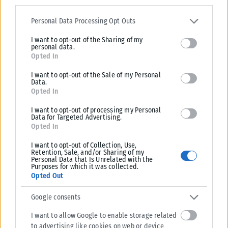
Please note that this website/app uses one or more Google
services and may gather and store information including but not
Personal Data Processing Opt Outs
limited to your visit or usage behaviour. You may click to grant or
I want to opt-out of the Sharing of my
deny consent to Google and its third-party tags to use your data
personal data.
for below specified purposes in below Google consent section.
Opted In
I want to opt-out of the Sale of my Personal
Data.
Opted In
I want to opt-out of processing my Personal
Data for Targeted Advertising.
Opted In
I want to opt-out of Collection, Use,
Retention, Sale, and/or Sharing of my
Personal Data that Is Unrelated with the
Purposes for which it was collected.
Tags:
Θεσσαλονίκη
Opted Out
Google consents
I want to allow Google to enable storage related
to advertising like cookies on web or device