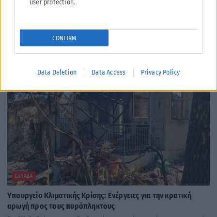
ταυτότητες παύουν να ισχύουν ως ταξιδιωτικά έγγραφα για το
user protection.
εξωτερικό, με...
ΑΝΑΡΤΉΘΗΚΕ ΑΠΌ
KARFITSANEWS
03/08/2026
CONFIRM
Data Deletion
Data Access
Privacy Policy
ΕΛΛΆΔΑ
Υπουργείο Κλιματικής Κρίσης: Ενέργειες για την κρατική
αρωγή προς τους πυρόπληκτους