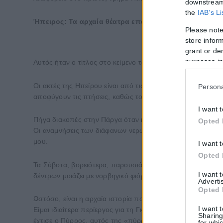
downstream 
the
IAB’s L
Ήπειρος: Τα αρχαία θέατρα επανέρχονται στην πράξη
Please note
store inform
grant or de
purposes in
Αυτός ήταν ο τίτλος στο κείμενο του Τζον Μαλαθρώνας για
Οι ακτές της Ηπείρου είναι από τις ωραιότερες στην Ελλάδ
Persona
αποφύγουν τις πτήσεις, καθώς το φερι μποτ από την Ιταλία
I want 
Πήγα διακοπές στην Πάργα όταν ήμουν 12 ετών και από τότ
Opted 
Οι αναμνήσεις των διάφανων νερών της, που περικλείοντα
μου.
I want 
Opted 
Τα Σύβοτα, βορειότερα, παρουσιάζουν ένα αταίριαστο θέα
I want 
δέντρων μοιάζει με νορβηγικό φιόρδ. Από καιρό λαχταρού
Adverti
Opted 
Ωστόσο, είναι η αρχαία ιστορία που με αιχμαλωτίζει φέτο
I want 
Είμαι ιδιαίτερα περίεργος για τη Γκίτανα, με τα σκαλιστά
Sharing
έχτισε ο Πύρρος, αυτός της «πύρρειας» νίκης που ενέπνε
for whic