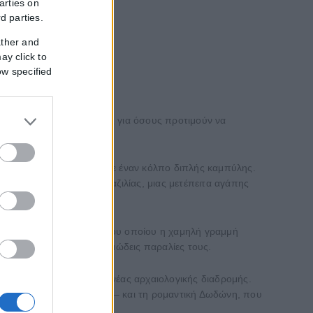
arties on
rd parties.
ather and
ay click to
ow specified
 τις πιο προσιτές παραλίες για όσους προτιμούν να
η Πάργα είναι χτισμένη σε έναν κόλπο διπλής καμπύλης.
λό μου με αυτές της Βραζιλίας, μιας μετέπειτα αγάπης
 από μια υπέροχη ακτή, του οποίου η χαμηλή γραμμή
ιών και τις παρθένες αμμώδεις παραλίες τους.
οωθήθηκαν ως μέρος μιας νέας αρχαιολογικής διαδρομής.
κα, που ονομάζεται Φιλίστα– και τη ρομαντική Δωδώνη, που