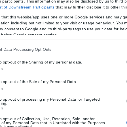
participants. This information may also be disclosed by us to third p
ist of Downstream Participants
that may further disclose it to other thi
 that this website/app uses one or more Google services and may g
ation including but not limited to your visit or usage behaviour. You m
ny consent to Google and its third-party tags to use your data for bel
 below Google consent section.
 την Ήπειρο.
α, αλλά και από τις λιγότερο επισκέψιμες, παρά το γεγονός ότι έχουν
l Data Processing Opt Outs
 ξεκινά νότια της Ηγουμενίτσας, τον τερματικό σταθμό.
to opt-out of the Sharing of my personal data.
ε ορκίστηκα να επιστρέψω. Δεν είναι ένα θέρετρο στο ραντάρ όλων, 
In
ι όπως ήταν από βλάστηση με πυκνή ζούγκλα, συγχωνεύονται στο μυα
to opt-out of the Sale of my Personal Data.
In
μα στους λάτρεις της Ελλάδας: ένα ορεινό χωριό που κυριαρχεί πάνω
to opt-out of processing my Personal Data for Targeted
σα να εξερευνήσω το αρχιπέλαγος των μικροσκοπικών υπεράκτιων νησ
sing.
In
ς, που σχετίζεται με πέντε αρχαία θέατρα που αναστηλώθηκαν και πρ
to opt-out of Collection, Use, Retention, Sale, and/or
 ονόματα των καθισμάτων της –ασυνήθιστα προορίζονται για μια γυναί
 of my Personal Data that Is Unrelated with the Purposes
υσε τον Λόρδο Βύρωνα να γράψει ένα ποίημα.
h it was collected.