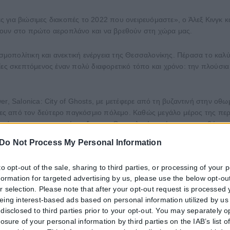
έες για βιώσιμες διακοπές το 2022 που ονειρευόμαστε», ο Άλεξ Κινγκ
πουν στο πρώτο αεροπλάνο και να βρεθούν στη χώρα μας.
κοσμοπολίτικη και ανεκτική ενέργεια της Θεσσαλονίκης. Πέρασα το κ
ίες σκεπτόμενος έναν πολύ διαφορετικό τόπο και χρόνο: την πλούσια
er, Salonica: City of Ghosts, με μετέφερε από τη βυζαντινή στην ο
ιες από τον δεύτερο παγκόσμιο πόλεμο. Καθώς μεγάλο μέρος της περιο
ικότητας και της συνύπαρξης της Θεσσαλονίκης είναι μια υπενθύμιση ό
α εκατοντάδες χρόνια.
Do Not Process My Personal Information
λη στην Ευρώπη με πλειοψηφικό εβραϊκό πληθυσμό – η «Ιερουσαλήμ 
to opt-out of the sale, sharing to third parties, or processing of your 
νεκτική ενέργεια της Θεσσαλονίκης επιβιώνει σήμερα, με μια ζωνταν
nformation for targeted advertising by us, please use the below opt-out
ν Ελλάδα.
r selection. Please note that after your opt-out request is processed
eing interest-based ads based on personal information utilized by us
ρτιο με ένα από τα τρένα υψηλής ταχύτητας από την Αθήνα που ξεκ
disclosed to third parties prior to your opt-out. You may separately o
 για Πάτρα και συνεχίστε με τους ελληνικούς σιδηρόδρομους (ΟΣΕ) 
losure of your personal information by third parties on the IAB’s list o