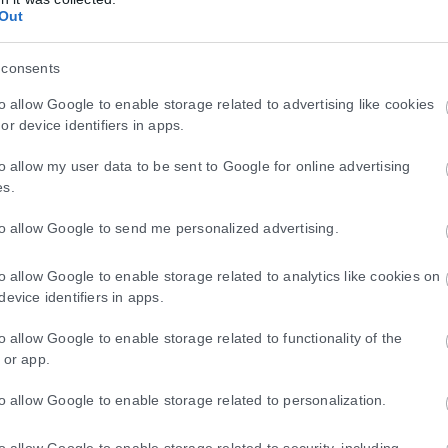
Out
ο Οκταβιανός μετά τη νίκη του εναντίον του Αντώνη και της Κλεοπάτρ
τόσο ως πολιτιστικό εφαλτήριο όσο και ως επιλογή διακοπών από μόν
 consents
to allow Google to enable storage related to advertising like cookies
or device identifiers in apps.
to allow my user data to be sent to Google for online advertising
es.
to allow Google to send me personalized advertising.
to allow Google to enable storage related to analytics like cookies on
device identifiers in apps.
τητα ή διαβατήριο τα ταξίδια στο εξωτερικό
to allow Google to enable storage related to functionality of the
μικές ταυτότητες παύουν να ισχύουν ως ταξιδιωτικά έγγραφα για το 
 or app.
to allow Google to enable storage related to personalization.
to allow Google to enable storage related to security, including