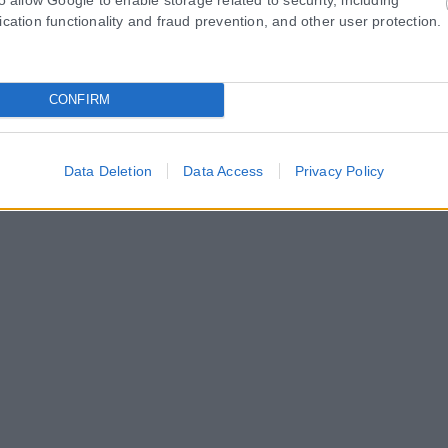
ιες για την κρατική αρωγή προς τους πυρόπ
ication functionality and fraud prevention, and other user protection.
τις περιοχές που επλήγησαν από τις πρόσφατες πυρκαγιές, με τις αρμό
CONFIRM
Data Deletion
Data Access
Privacy Policy