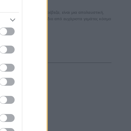
ας. Η διάδοχός της, η Πρέβεζα, είναι μια απολαυστική,
η της, με ένα μεγάλο μερίδιο από ευχάριστα γεμάτες κόσμο
εξωτερικό, με...