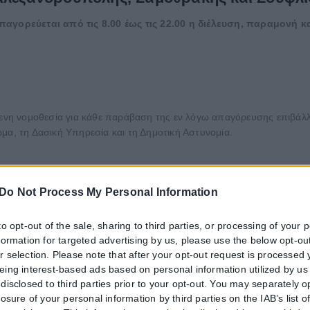
παγορεύεται από τις 8.00 έως τις 22.00 η διέλευση, παραμονή
ίμενη νομοθεσία για κάθε παράβαση της εν λόγω απαγόρευσης επιβάλλ
μα, τη Δασική Υπηρεσία και τη Δημοτική Αστυνομία.
Do Not Process My Personal Information
to opt-out of the sale, sharing to third parties, or processing of your 
nformation for targeted advertising by us, please use the below opt-out
r selection. Please note that after your opt-out request is processed
eing interest-based ads based on personal information utilized by us
τητα ή διαβατήριο τα ταξίδια στο εξωτερικό
disclosed to third parties prior to your opt-out. You may separately o
losure of your personal information by third parties on the IAB’s list o