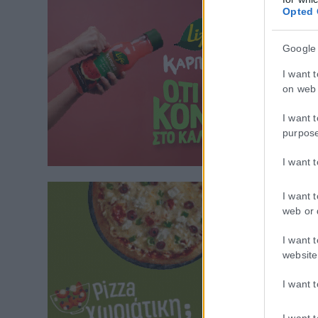
Opted 
Google
I want 
on web 
I want 
purpos
I want 
I want 
web or 
I want 
website
I want 
I want 