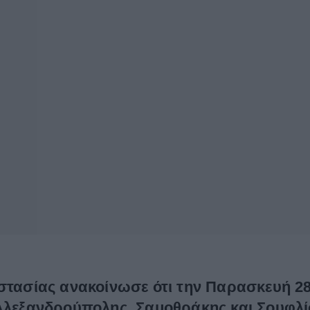
στασίας ανακοίνωσε ότι την Παρασκευή 28
 Αλεξανδρούπολης, Σαμοθράκης και Σουφλί