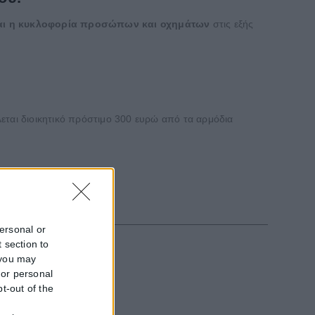
 και η κυκλοφορία προσώπων και οχημάτων
στις εξής
εται διοικητικό πρόστιμο 300 ευρώ από τα αρμόδια
personal or
 section to
 you may
 or personal
pt-out of the
f