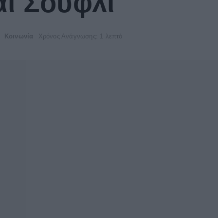
ι Σουφλί
Κοινωνία
Χρόνος Ανάγνωσης: 1 λεπτό