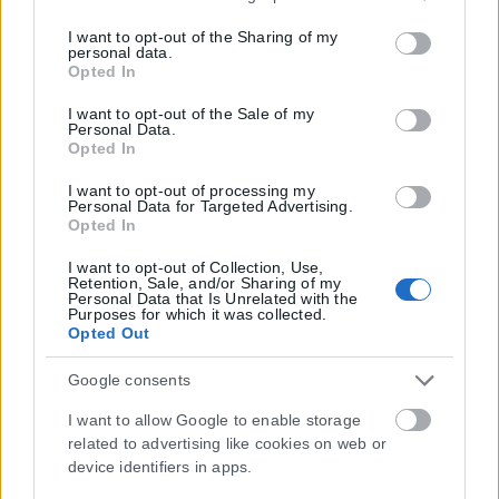
services and may gather and store information including
but not limited to your visit or usage behaviour. You may
I want to opt-out of the Sharing of my
personal data.
click to grant or deny consent to Google and its third-party
Opted In
tags to use your data for below specified purposes in below
Google consent section.
I want to opt-out of the Sale of my
Personal Data.
Opted In
I want to opt-out of processing my
Personal Data for Targeted Advertising.
Opted In
I want to opt-out of Collection, Use,
Retention, Sale, and/or Sharing of my
Η εταιρεία με την επωνυμία “POLITICAL MEDIA GROUP A.E.” και κατ’
Personal Data that Is Unrelated with the
επέκταση η ιστοσελίδα που κατέχει αυτή “www.karfitsa.gr”
Purposes for which it was collected.
Opted Out
συμμορφώνονται με τη Σύσταση (ΕΕ) 2018/334 της Επιτροπής της
1ης Μαρτίου 2018 σχετικά με τα μέτρα για την αποτελεσματική
Google consents
αντιμετώπιση του παράνομου περιεχομένου στο διαδίκτυο (L 63).
I want to allow Google to enable storage
related to advertising like cookies on web or
device identifiers in apps.
Μοναδικός αριθμός Μ.Η.Τ. 262048