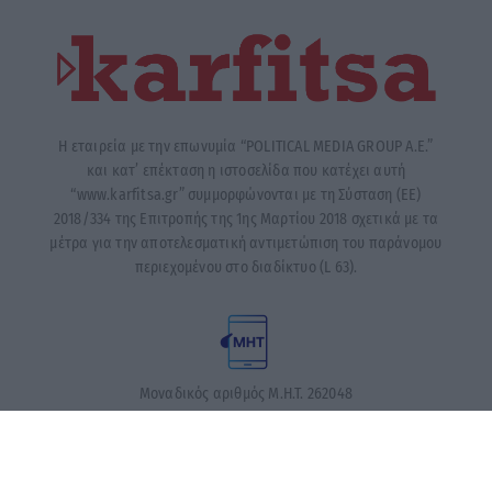
Η εταιρεία με την επωνυμία “POLITICAL MEDIA GROUP A.E.”
και κατ’ επέκταση η ιστοσελίδα που κατέχει αυτή
“www.karfitsa.gr” συμμορφώνονται με τη Σύσταση (ΕΕ)
2018/334 της Επιτροπής της 1ης Μαρτίου 2018 σχετικά με τα
μέτρα για την αποτελεσματική αντιμετώπιση του παράνομου
περιεχομένου στο διαδίκτυο (L 63).
Μοναδικός αριθμός Μ.Η.Τ. 262048
ΤΑ ΠΡΩΤΟΣΕΛΙΔΑ ΣΗΜΕΡΑ