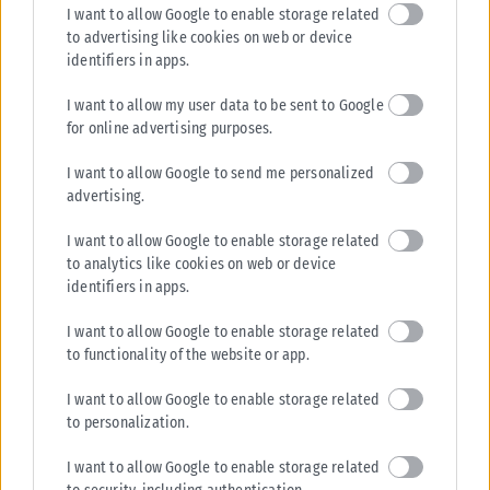
I want to allow Google to enable storage related
ΘΕΣΣΑΛΟΝΊΚΗ
to advertising like cookies on web or device
identifiers in apps.
Θεσσαλονίκη: Πυρκαγιά σε χαμηλή βλάστηση στη Σίνδο
Πυρκαγιά σε χαμηλή βλάστηση ξέσπασε πριν από λίγη ώρα στη Σίνδο
I want to allow my user data to be sent to Google
Θεσσαλονίκης. Στο έργο της κατάσβεσης λαμβάνουν μέρος 25
for online advertising purposes.
πυροσβέστες...
I want to allow Google to send me personalized
ΑΝΑΡΤΉΘΗΚΕ ΑΠΌ
KARFITSANEWS
08/08/2026
advertising.
I want to allow Google to enable storage related
to analytics like cookies on web or device
identifiers in apps.
I want to allow Google to enable storage related
to functionality of the website or app.
I want to allow Google to enable storage related
to personalization.
I want to allow Google to enable storage related