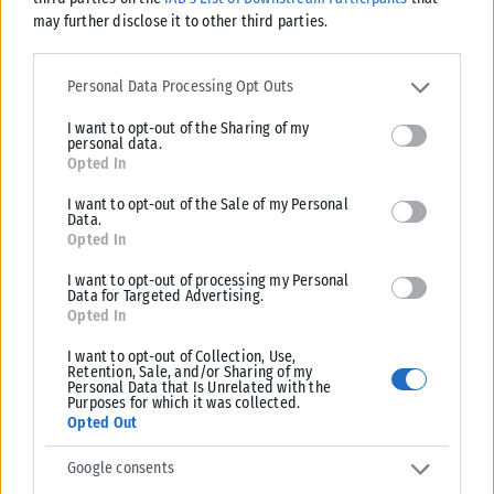
may further disclose it to other third parties.
ΘΕΣΣΑΛΟΝΊΚΗ
Please note that this website/app uses one or more Google
Βελτιωμένη η εικόνα από τη φωτιά στη Σίνδο – Σε ύφεση το
services and may gather and store information including but not
Personal Data Processing Opt Outs
πύρινο μέτωπο
limited to your visit or usage behaviour. You may click to grant or
Χωρίς ενεργό μέτωπο είναι πλέον η πυρκαγιά που εκδηλώθηκε λίγο
I want to opt-out of the Sharing of my
deny consent to Google and its third-party tags to use your data
μετά τις 15:00 σε χαμηλή βλάστηση στην Σίνδο Θεσσαλονίκης. Άμεση...
personal data.
for below specified purposes in below Google consent section.
Opted In
ΑΝΑΡΤΉΘΗΚΕ ΑΠΌ
KARFITSANEWS
08/08/2026
I want to opt-out of the Sale of my Personal
Data.
Opted In
I want to opt-out of processing my Personal
Data for Targeted Advertising.
Opted In
I want to opt-out of Collection, Use,
Retention, Sale, and/or Sharing of my
Personal Data that Is Unrelated with the
Purposes for which it was collected.
Opted Out
Google consents