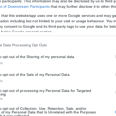
participants. This information may also be disclosed by us to third p
ist of Downstream Participants
that may further disclose it to other thi
 that this website/app uses one or more Google services and may g
ation including but not limited to your visit or usage behaviour. You m
α μετά το πέρασμα της πυρκαγιάς
ny consent to Google and its third-party tags to use your data for bel
 below Google consent section.
ες, Τετάρτη 5 Αυγούστου, το απόγευμα, αυτοψία στην περιοχή του 
l Data Processing Opt Outs
to opt-out of the Sharing of my personal data.
In
to opt-out of the Sale of my Personal Data.
In
to opt-out of processing my Personal Data for Targeted
sing.
In
to opt-out of Collection, Use, Retention, Sale, and/or
 of my Personal Data that Is Unrelated with the Purposes
h it was collected.