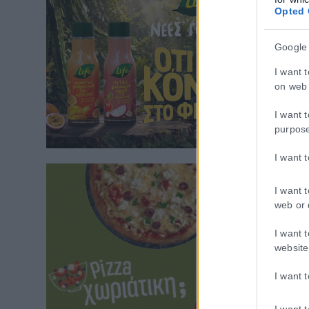
Opted 
Google
I want 
on web 
I want 
purpos
I want 
I want 
web or 
I want 
website
I want 
I want 