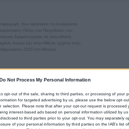
παραγωγή, που εγκαινίασε τη συνεργασία
παράσταση «Τέλος του Παιχνιδιού» του
κόσμιας δραματουργίας σε σκηνοθεσία
μένη πορεία της στην Αθήνα, έρχεται στην
 Φεβρουαρίου 2022 στο Θέατρο
Do Not Process My Personal Information
to opt-out of the sale, sharing to third parties, or processing of your 
nformation for targeted advertising by us, please use the below opt-out
r selection. Please note that after your opt-out request is processed
μς Κάμερον αφήνει να εννοηθεί ότι τελείωσε 
eing interest-based ads based on personal information utilized by us
disclosed to third parties prior to your opt-out. You may separately o
ιών Avatar μπορεί να φτάνουν στο τέλος και ότι τώρα σκέφτεται...
losure of your personal information by third parties on the IAB’s list o