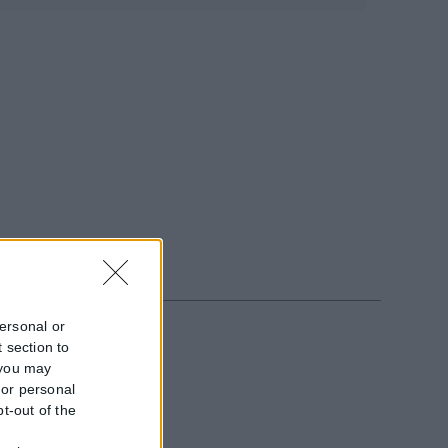
personal or
 section to
 you may
τα γυρίσματα
 or personal
pt-out of the
f