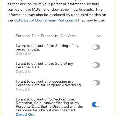
further disclosure of your personal information by third
parties on the IAB’s list of downstream participants. This
information may also be disclosed by us to third parties on
the
IAB’s List of Downstream Participants
that may further
disclose it to other third parties.
Please note that this website/app uses one or more Google
Personal Data Processing Opt Outs
services and may gather and store information including
but not limited to your visit or usage behaviour. You may
I want to opt-out of the Sharing of my
personal data.
click to grant or deny consent to Google and its third-party
Opted In
tags to use your data for below specified purposes in below
Google consent section.
I want to opt-out of the Sale of my
Personal Data.
Opted In
I want to opt-out of processing my
Personal Data for Targeted Advertising.
Opted In
I want to opt-out of Collection, Use,
Retention, Sale, and/or Sharing of my
Personal Data that Is Unrelated with the
Purposes for which it was collected.
Opted Out