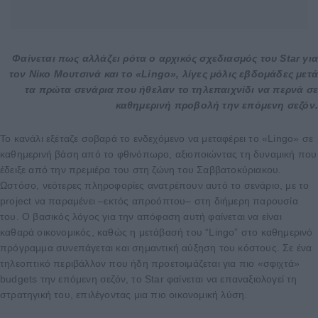
Φαίνεται πως αλλάζει ρότα ο αρχικός σχεδιασμός του Star για
τον Νίκο Μουτσινά και το «Lingo», λίγες μόλις εβδομάδες μετά
τα πρώτα σενάρια που ήθελαν το τηλεπαιχνίδι να περνά σε
καθημερινή προβολή την επόμενη σεζόν.
Το κανάλι εξέταζε σοβαρά το ενδεχόμενο να μεταφέρει το «Lingo» σε
καθημερινή βάση από το φθινόπωρο, αξιοποιώντας τη δυναμική που
έδειξε από την πρεμιέρα του στη ζώνη του Σαββατοκύριακου.
Ωστόσο, νεότερες πληροφορίες ανατρέπουν αυτό το σενάριο, με το
project να παραμένει –εκτός απροόπτου– στη διήμερη παρουσία
του. Ο βασικός λόγος για την απόφαση αυτή φαίνεται να είναι
καθαρά οικονομικός, καθώς η μετάβασή του “Lingo” στο καθημερινό
πρόγραμμα συνεπάγεται και σημαντική αύξηση του κόστους. Σε ένα
τηλεοπτικό περιβάλλον που ήδη προετοιμάζεται για πιο «σφιχτά»
budgets την επόμενη σεζόν, το Star φαίνεται να επαναξιολογεί τη
στρατηγική του, επιλέγοντας μια πιο οικονομική λύση.