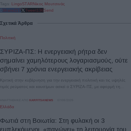
Tags:
Lingo
STAR
Νίκος Μουτσινάς
Share
217
Tweet
136
Send
Σχετικά Άρθρα
Πολιτική
ΣΥΡΙΖΑ-ΠΣ: Η ενεργειακή ρήτρα δεν
σημαίνει χαμηλότερους λογαριασμούς, ούτε
σβήνει 7 χρόνια ενεργειακής ακρίβειας
Κριτική στην κυβέρνηση για την ενεργειακή πολιτική και τις υψηλές
τιμές ρεύματος και καυσίμων ασκεί ο ΣΥΡΙΖΑ-ΠΣ, με αφορμή τη...
ΑΝΑΡΤΉΘΗΚΕ ΑΠΌ
KARFITSANEWS
07/08/2026
Ελλάδα
Φωτιά στη Βοιωτία: Στη φυλακή οι 3
εμπλεκόμενοι, «παγώνει» τη λειτουργία του