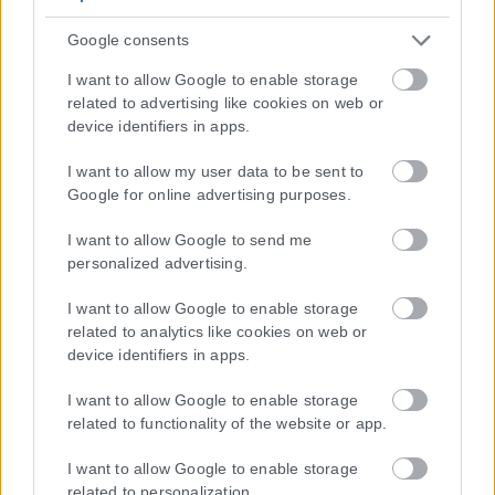
Google consents
I want to allow Google to enable storage
related to advertising like cookies on web or
Η εταιρεία με την επωνυμία “POLITICAL MEDIA GROUP A.E.” και κατ’
device identifiers in apps.
επέκταση η ιστοσελίδα που κατέχει αυτή “www.karfitsa.gr”
συμμορφώνονται με τη Σύσταση (ΕΕ) 2018/334 της Επιτροπής της
I want to allow my user data to be sent to
1ης Μαρτίου 2018 σχετικά με τα μέτρα για την αποτελεσματική
Google for online advertising purposes.
αντιμετώπιση του παράνομου περιεχομένου στο διαδίκτυο (L 63).
I want to allow Google to send me
personalized advertising.
I want to allow Google to enable storage
Μοναδικός αριθμός Μ.Η.Τ. 262048
related to analytics like cookies on web or
device identifiers in apps.
ΤΑ ΠΡΩΤΟΣΕΛΙΔΑ ΣΗΜΕΡΑ
I want to allow Google to enable storage
related to functionality of the website or app.
I want to allow Google to enable storage
related to personalization.