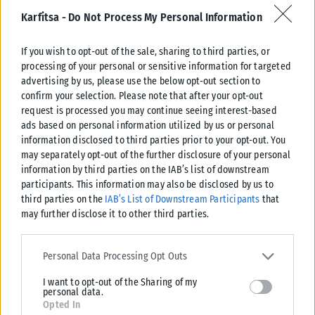
Karfitsa -
Do Not Process My Personal Information
If you wish to opt-out of the sale, sharing to third parties, or
LIFESTYLE
processing of your personal or sensitive information for targeted
advertising by us, please use the below opt-out section to
Δημοπρατούνται ρούχα και αξεσουάρ από το The Devil
confirm your selection. Please note that after your opt-out
Wears Prada 2
request is processed you may continue seeing interest-based
Ο οίκος Christie's και τα κινηματογραφικά στούντιο 20th Century
ads based on personal information utilized by us or personal
Studios ανακοίνωσαν διαδικτυακή δημοπρασία που παρουσιάζει με τα
information disclosed to third parties prior to your opt-out. You
ρούχα και αξεσουάρ...
may separately opt-out of the further disclosure of your personal
information by third parties on the IAB’s list of downstream
ΑΝΑΡΤΉΘΗΚΕ ΑΠΌ
KARFITSANEWS
08/08/2026
participants. This information may also be disclosed by us to
third parties on the
IAB’s List of Downstream Participants
that
may further disclose it to other third parties.
Please note that this website/app uses one or more Google
services and may gather and store information including but not
Personal Data Processing Opt Outs
limited to your visit or usage behaviour. You may click to grant or
I want to opt-out of the Sharing of my
deny consent to Google and its third-party tags to use your data
personal data.
for below specified purposes in below Google consent section.
Opted In