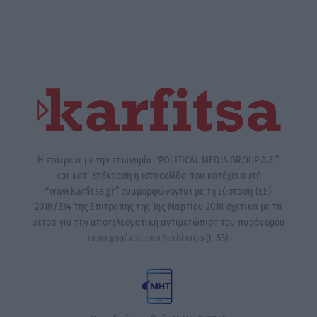
Η εταιρεία με την επωνυμία “POLITICAL MEDIA GROUP A.E.”
και κατ’ επέκταση η ιστοσελίδα που κατέχει αυτή
“www.karfitsa.gr” συμμορφώνονται με τη Σύσταση (ΕΕ)
2018/334 της Επιτροπής της 1ης Μαρτίου 2018 σχετικά με τα
μέτρα για την αποτελεσματική αντιμετώπιση του παράνομου
περιεχομένου στο διαδίκτυο (L 63).