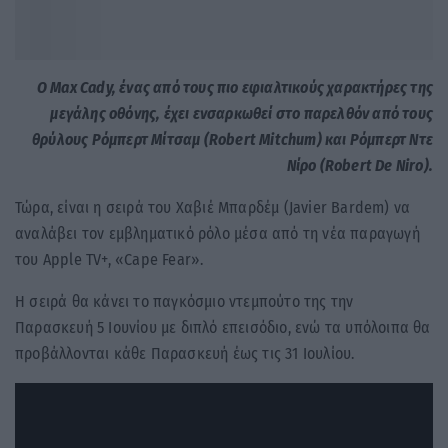
Ο Max Cady, ένας από τους πιο εφιαλτικούς χαρακτήρες της
μεγάλης οθόνης, έχει ενσαρκωθεί στο παρελθόν από τους
θρύλους Ρόμπερτ Μίτσαμ (Robert Mitchum) και Ρόμπερτ Ντε
Νίρο (Robert De Niro).
Τώρα, είναι η σειρά του Χαβιέ Μπαρδέμ (Javier Bardem) να
αναλάβει τον εμβληματικό ρόλο μέσα από τη νέα παραγωγή
του Apple TV+, «Cape Fear».
Η σειρά θα κάνει το παγκόσμιο ντεμπούτο της την
Παρασκευή 5 Ιουνίου με διπλό επεισόδιο, ενώ τα υπόλοιπα θα
προβάλλονται κάθε Παρασκευή έως τις 31 Ιουλίου.