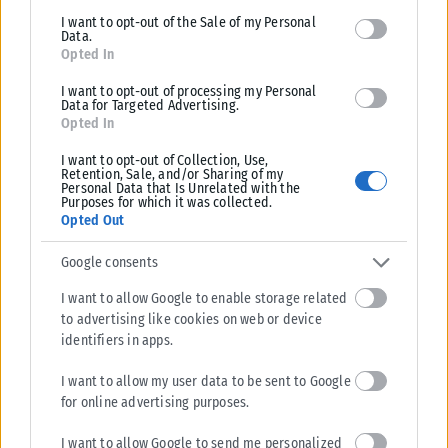
I want to opt-out of the Sale of my Personal
Data.
Opted In
I want to opt-out of processing my Personal
Data for Targeted Advertising.
ΖΏΔΙΑ
Opted In
Tα 4 ζώδια θα έχουν βρει την αληθινή αγάπη μέχρι να
I want to opt-out of Collection, Use,
τελειώσει το καλοκαίρι
Retention, Sale, and/or Sharing of my
Personal Data that Is Unrelated with the
Αν οι τελευταίοι μήνες ήταν γεμάτοι απογοητεύσεις, χωρισμούς ή
Purposes for which it was collected.
γνωριμίες που δεν οδήγησαν πουθενά, το υπόλοιπο του καλοκαιριού
Opted Out
φαίνεται πως...
Google consents
ΑΝΑΡΤΉΘΗΚΕ ΑΠΌ
ΕΛΕΆΝΑ ΖΑΜΠΆΡΑ
08/08/2026
I want to allow Google to enable storage related
to advertising like cookies on web or device
identifiers in apps.
I want to allow my user data to be sent to Google
for online advertising purposes.
I want to allow Google to send me personalized