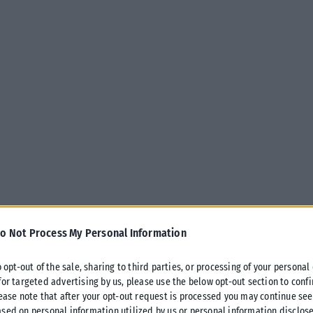
o Not Process My Personal Information
ο τη ζωή της Χριστίνας Κοντοβά. H σχεδιάστρια μόδας από
o opt-out of the sale, sharing to third parties, or processing of your personal
 σε διαδικασία αναδοχής ενός παιδιού από την Ουγκάντα και
for targeted advertising by us, please use the below opt-out section to conf
.
lease note that after your opt-out request is processed you may continue see
sed on personal information utilized by us or personal information disclose