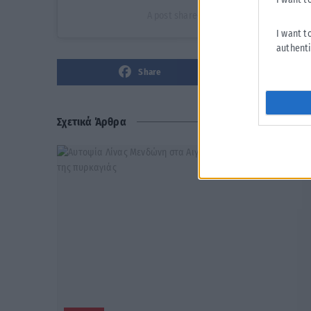
A post shared by Christina Kontova (@c
I want t
authenti
Share
Σχετικά Άρθρα