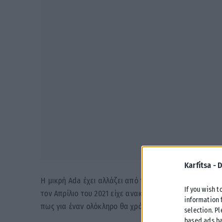
Karfitsa -
D
Η μικρή Ada έχει αλλάζει από το περασμένο φθινόπωρ
If you wish t
τον Απρίλιο του 2021 είχε ανακοινώσει πως βρισκόταν
information 
πως για έναν ολόκληρο θα χρόνο έμενε εκτός Ελλάδος
selection. P
based ads ba