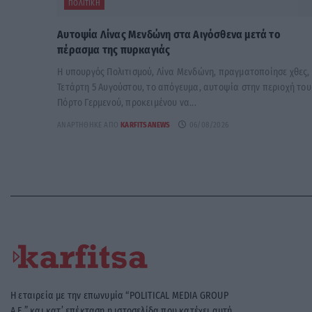
ΠΟΛΙΤΙΚΉ
Αυτοψία Λίνας Μενδώνη στα Αιγόσθενα μετά το
πέρασμα της πυρκαγιάς
Η υπουργός Πολιτισμού, Λίνα Μενδώνη, πραγματοποίησε χθες,
Τετάρτη 5 Αυγούστου, το απόγευμα, αυτοψία στην περιοχή του
Πόρτο Γερμενού, προκειμένου να...
ΑΝΑΡΤΉΘΗΚΕ ΑΠΌ
KARFITSANEWS
06/08/2026
Η εταιρεία με την επωνυμία “POLITICAL MEDIA GROUP
A.E.” και κατ’ επέκταση η ιστοσελίδα που κατέχει αυτή