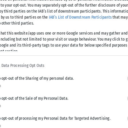
 to your opt-out. You may separately opt-out of the further disclosure of you
το φθινόπωρο και κάπου στις αρχές Νοεμβρίου η Χριστίνα
by third parties on the IAB’s list of downstream participants. This informati
 by us to third parties on the
IAB’s List of Downstream Participants
that may 
o other third parties.
έρας, και ανέβασε στο Instagram της φωτογραφίες με τη
that this website/app uses one or more Google services and may gather and
ncluding but not limited to your visit or usage behaviour. You may click to 
oogle and its third-party tags to use your data for below specified purposes
nt section.
μένη, αλλά κάθε φορά που τη μοιράζομαι βρίσκω τόσα κοινά
ρίες μας γίνονται ίδιες. Αγωνίες, τύψεις, ανασφάλειες,
 Data Processing Opt Outs
αι… αλλά είναι αυτά που δυναμώνουν την αγάπη. Αυτά που
ρκεί να τα βγάζουμε στο φως και να τα απενοχοποιούμε»,
o opt-out of the Sharing of my personal data.
n
o opt-out of the Sale of my Personal Data.
n
o opt-out of processing my Personal Data for Targeted Advertising.
n