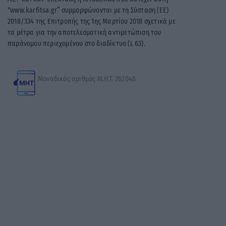
“www.karfitsa.gr” συμμορφώνονται με τη Σύσταση (ΕΕ)
2018/334 της Επιτροπής της 1ης Μαρτίου 2018 σχετικά με
τα μέτρα για την αποτελεσματική αντιμετώπιση του
παράνομου περιεχομένου στο διαδίκτυο (L 63).
Μοναδικός αριθμός Μ.Η.Τ. 262048