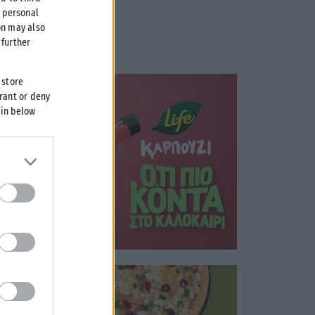
r personal
on may also
further
 store
grant or deny
 in below