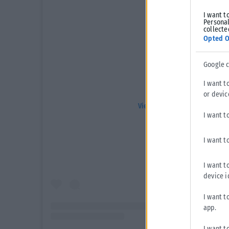
I want t
Personal
collecte
Opted O
Google 
I want t
or devic
View this post on Instagram
I want t
I want t
I want t
device i
I want t
app.
I want t