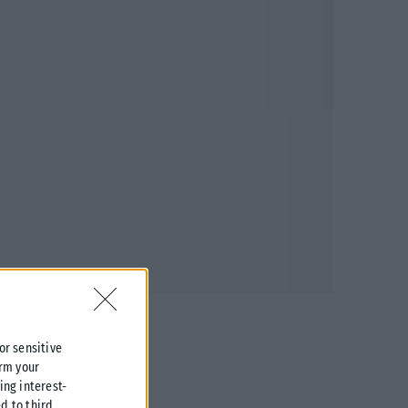
 or sensitive
irm your
ing interest-
d to third