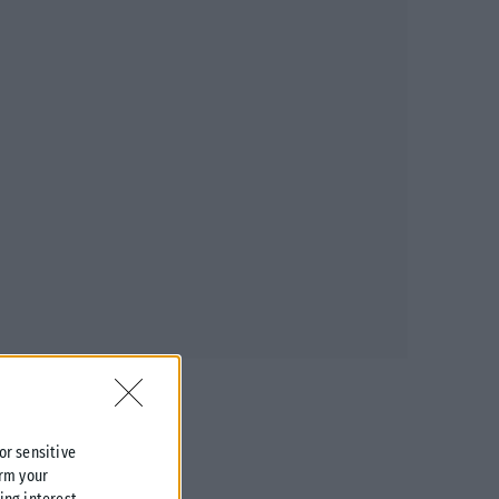
 or sensitive
irm your