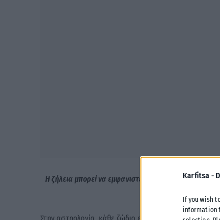
Karfitsa -
D
Η ζήλεια μπορεί να εμφανιστεί ξαφνικά, να επηρεάσε
δύο
If you wish t
information 
Στην αστρολογία, κάθε ζώδιο εκφράζει διαφορετικά αυ