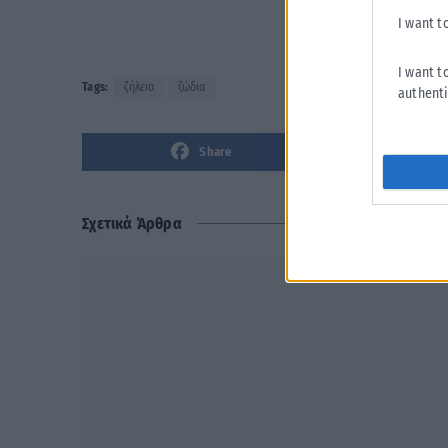
I want t
I want t
Tags:
ζήλεια
ζώδια
authenti
Share
Σχετικά Άρθρα