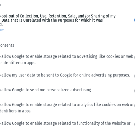
n
o opt-out of Collection, Use, Retention, Sale, and/or Sharing of my
νται να διαχειριστούν την αβεβαιότητα. Όταν νιώσουν ζήλια,
 Data that Is Unrelated with the Purposes for which it was
ικοί. Δεν ξεσπούν πάντα άμεσα, αλλά η στάση τους μπορεί να
d.
ut
consents
o allow Google to enable storage related to advertising like cookies on web
e identifiers in apps.
ημένων τους προσώπων. Η ζήλια τους συνδέεται συχνά με
ότητα. Μπορεί να μην κάνουν εύκολα σκηνές, όμως
o allow my user data to be sent to Google for online advertising purposes.
ιγίδα».
o allow Google to send me personalized advertising.
o allow Google to enable storage related to analytics like cookies on web or
dentifiers in apps.
ονη διαίσθηση, αλλά και βαθιά συναισθηματική ένταση στις
 να γίνει ιδιαίτερα κτητικός, καθώς θέλει απόλυτη αφοσίωση
o allow Google to enable storage related to functionality of the website or