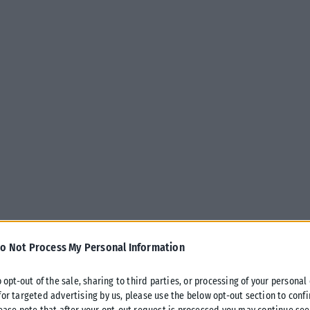
o Not Process My Personal Information
ι τη συμπεριφορά μας και να αλλάξει τη δυναμική ανάμεσα σε
 ανθρώπους, ακόμη και όταν υπάρχει αγάπη και εμπιστοσύνη.
o opt-out of the sale, sharing to third parties, or processing of your personal
for targeted advertising by us, please use the below opt-out section to conf
τό το συναίσθημα: άλλα ζώδια το δείχνουν ανοιχτά, με