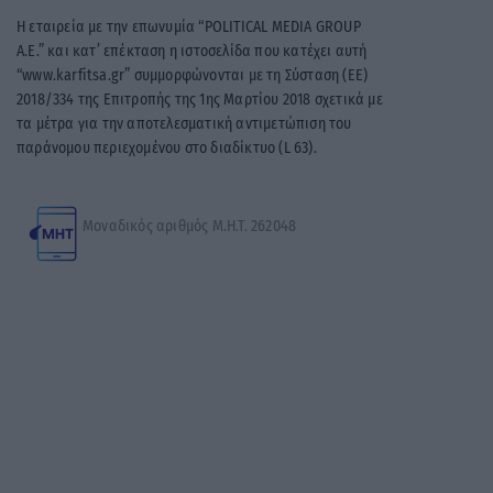
Η εταιρεία με την επωνυμία “POLITICAL MEDIA GROUP
A.E.” και κατ’ επέκταση η ιστοσελίδα που κατέχει αυτή
“www.karfitsa.gr” συμμορφώνονται με τη Σύσταση (ΕΕ)
2018/334 της Επιτροπής της 1ης Μαρτίου 2018 σχετικά με
τα μέτρα για την αποτελεσματική αντιμετώπιση του
παράνομου περιεχομένου στο διαδίκτυο (L 63).
Μοναδικός αριθμός Μ.Η.Τ. 262048