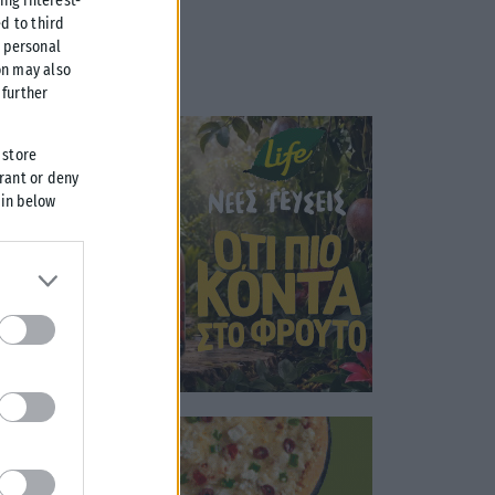
ing interest-
d to third
r personal
on may also
further
 store
grant or deny
 in below