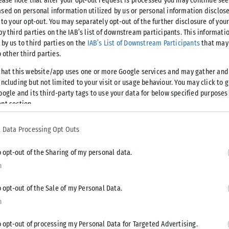
lease note that after your opt-out request is processed you may continue see
sed on personal information utilized by us or personal information disclose
ν μέσα τους, το «μαζεύουν» και το βιώνουν σιωπηλά, συχνά
 to your opt-out. You may separately opt-out of the further disclosure of you
by third parties on the IAB’s list of downstream participants. This informati
 by us to third parties on the
IAB’s List of Downstream Participants
that may 
αίωση για να νιώσουν ήρεμα σε μια σχέση, ενώ άλλα
o other third parties.
υν τη ζήλια τους με λογική. Η ένταση, όμως, με την οποία
that this website/app uses one or more Google services and may gather and
 σημαντικά από άτομο σε άτομο.
ncluding but not limited to your visit or usage behaviour. You may click to 
oogle and its third-party tags to use your data for below specified purposes
nt section.
 στην κορυφή της λίστας με τη μεγαλύτερη ζήλια και τον
έντονο συναίσθημα.
 Data Processing Opt Outs
o opt-out of the Sharing of my personal data.
n
ατικοί. Έχουν την τάση να υπεραναλύουν καταστάσεις, ακόμα
 Μικρές αλλαγές στη συμπεριφορά του συντρόφου τους
o opt-out of the Sale of my Personal Data.
ανασφάλεια και εσωτερική ένταση.
n
o opt-out of processing my Personal Data for Targeted Advertising.