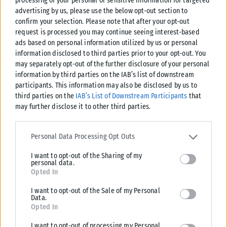
processing of your personal or sensitive information for targeted
advertising by us, please use the below opt-out section to
confirm your selection. Please note that after your opt-out
Σχετικά Άρθρα
request is processed you may continue seeing interest-based
ads based on personal information utilized by us or personal
information disclosed to third parties prior to your opt-out. You
may separately opt-out of the further disclosure of your personal
information by third parties on the IAB’s list of downstream
participants. This information may also be disclosed by us to
third parties on the
IAB’s List of Downstream Participants
that
may further disclose it to other third parties.
Please note that this website/app uses one or more Google
services and may gather and store information including but not
Personal Data Processing Opt Outs
limited to your visit or usage behaviour. You may click to grant or
I want to opt-out of the Sharing of my
deny consent to Google and its third-party tags to use your data
personal data.
for below specified purposes in below Google consent section.
Opted In
I want to opt-out of the Sale of my Personal
ΖΏΔΙΑ
Data.
Opted In
Το Σαββατοκύριακο ανήκει σε αυτά τα 2 ζώδια: Έρωτας,
χρήμα και τύχη χωρίς φρένο
I want to opt-out of processing my Personal