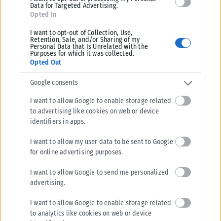
Data for Targeted Advertising.
Επιτέλους, το σύμπαν αποφάσισε να αφήσει στην άκρη τα νεύρα, τις
Opted In
αναποδιές και τα «τι άλλο θα μου συμβεί;» και...
I want to opt-out of Collection, Use,
ΑΝΑΡΤΉΘΗΚΕ ΑΠΌ
ΓΕΩΡΓΊΑ ΝΤΟΎΝΗ
07/08/2026
Retention, Sale, and/or Sharing of my
Personal Data that Is Unrelated with the
Purposes for which it was collected.
Opted Out
Google consents
I want to allow Google to enable storage related
to advertising like cookies on web or device
identifiers in apps.
I want to allow my user data to be sent to Google
for online advertising purposes.
I want to allow Google to send me personalized
advertising.
ΠΟΛΙΤΙΚΉ
I want to allow Google to enable storage related
Αυτοψία Λίνας Μενδώνη στα Αιγόσθενα μετά το πέρασμα της
to analytics like cookies on web or device
πυρκαγιάς