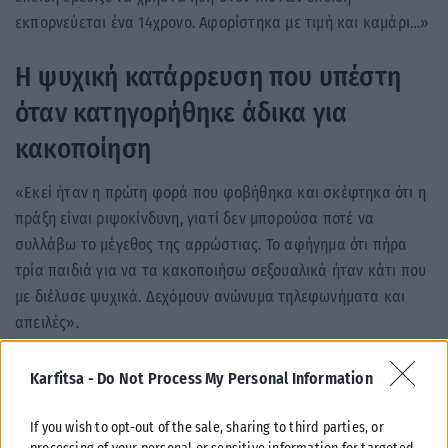
εκπορνεύεται ένα 14χρονο. Αφορίστηκα με τιμή και καμάρι…»
Η ψυχική κατάρρευση που υπέστη
όταν κατηγορήθηκε άδικα για
κακοποίηση
«Εκεί ήταν η πρώτη φορά που φοβήθηκα και σκέφτηκα ότι η
πράξη είναι ριψοκίνδυνη, γιατί δεν μπορούσα ποτέ να
συλλάβω το μέγεθος της αρρώστιας. Το αφήγημα ότι πήρα
τρία παιδιά για να τα κακοποιήσω σεξουαλικά ήταν κάτι που
με διέλυσε ψυχικά. Δεχόμουν ανώνυμα τηλεφωνήματα και
απειλές».
πηγή gossip
Karfitsa -
Do Not Process My Personal Information
If you wish to opt-out of the sale, sharing to third parties, or