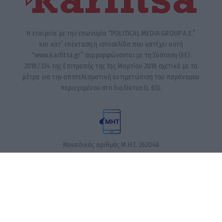
Η εταιρεία με την επωνυμία “POLITICAL MEDIA GROUP A.E.”
και κατ’ επέκταση η ιστοσελίδα που κατέχει αυτή
“www.karfitsa.gr” συμμορφώνονται με τη Σύσταση (ΕΕ)
2018/334 της Επιτροπής της 1ης Μαρτίου 2018 σχετικά με τα
μέτρα για την αποτελεσματική αντιμετώπιση του παράνομου
περιεχομένου στο διαδίκτυο (L 63).
Μοναδικός αριθμός Μ.Η.Τ. 262048
ΤΑ ΠΡΩΤΟΣΕΛΙΔΑ ΣΗΜΕΡΑ