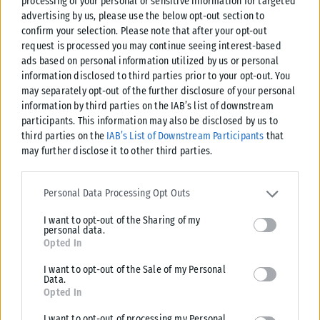
processing of your personal or sensitive information for targeted
advertising by us, please use the below opt-out section to
confirm your selection. Please note that after your opt-out
LIFESTYLE
request is processed you may continue seeing interest-based
ads based on personal information utilized by us or personal
Χαλκιδική: Γιόγκα και φιλοζωία στην πρώτη συνεδρία Puppy
information disclosed to third parties prior to your opt-out. You
Yoga με διασωθέντα κουτάβια
may separately opt-out of the further disclosure of your personal
Μια ξεχωριστή εμπειρία που συνδυάζει την ευεξία, τη χαλάρωση και τη
information by third parties on the IAB’s list of downstream
φιλοζωική προσφορά έρχεται για πρώτη φορά στη Χαλκιδική. Την...
participants. This information may also be disclosed by us to
third parties on the
IAB’s List of Downstream Participants
that
ΑΝΑΡΤΉΘΗΚΕ ΑΠΌ
KARFITSANEWS
05/08/2026
may further disclose it to other third parties.
Please note that this website/app uses one or more Google
services and may gather and store information including but not
Personal Data Processing Opt Outs
limited to your visit or usage behaviour. You may click to grant or
I want to opt-out of the Sharing of my
deny consent to Google and its third-party tags to use your data
personal data.
for below specified purposes in below Google consent section.
Opted In
I want to opt-out of the Sale of my Personal
Data.
Opted In
I want to opt-out of processing my Personal