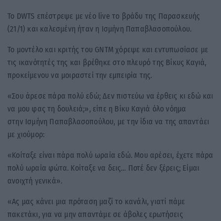
Το DWTS επέστρεψε με νέο live το βράδυ της Παρασκευής
(21/1) και καλεσμένη ήταν η Ισμήνη Παπαβλασοπούλου.
Το μοντέλο και κριτής του GNTM χόρεψε και εντυπωσίασε με
τις ικανότητές της και βρέθηκε στο πλευρό της Βίκυς Καγιά,
προκείμενου να μοιραστεί την εμπειρία της.
«Σου άρεσε πάρα πολύ εδώ; Δεν πιστεύω να έρθεις κι εδώ και
να μου φας τη δουλειά;», είπε η Βίκυ Καγιά όλο νόημα
στην Ισμήνη Παπαβλασοπούλου, με την ίδια να της απαντάει
με χιούμορ:
«Κοίταξε είναι πάρα πολύ ωραία εδώ. Μου αρέσει, έχετε πάρα
πολύ ωραία φώτα. Κοίταξε να δεις… Ποτέ δεν ξέρεις; Είμαι
ανοιχτή γενικά».
«Ας μας κάνει μια πρόταση μαζί το κανάλι, γιατί πάμε
πακετάκι, για να μην απαντάμε σε άβολες ερωτήσεις