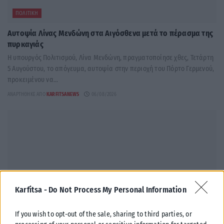
ΠΟΛΙΤΙΚΉ
Αυτοψία Λίνας Μενδώνη στα Αιγόσθενα μετά το πέρασμα της
πυρκαγιάς
Η υπουργός Πολιτισμού, Λίνα Μενδώνη, πραγματοποίησε χθες, Τετάρτη
5 Αυγούστου, το απόγευμα, αυτοψία στην περιοχή του Πόρτο Γερμενού,
προκειμένου να...
ΑΝΑΡΤΉΘΗΚΕ ΑΠΌ
KARFITSANEWS
06/08/2026
Karfitsa -
Do Not Process My Personal Information
If you wish to opt-out of the sale, sharing to third parties, or