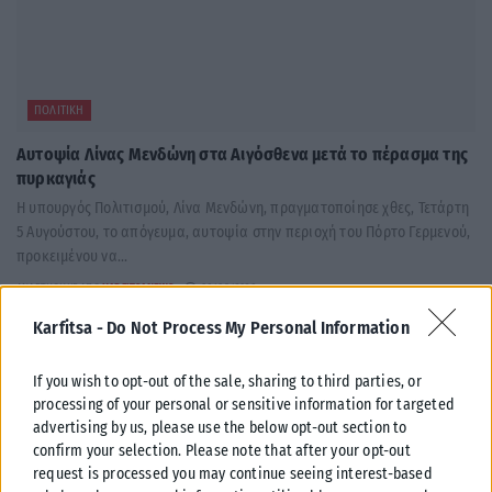
ΠΟΛΙΤΙΚΉ
Αυτοψία Λίνας Μενδώνη στα Αιγόσθενα μετά το πέρασμα της
πυρκαγιάς
Η υπουργός Πολιτισμού, Λίνα Μενδώνη, πραγματοποίησε χθες, Τετάρτη
5 Αυγούστου, το απόγευμα, αυτοψία στην περιοχή του Πόρτο Γερμενού,
προκειμένου να...
ΑΝΑΡΤΉΘΗΚΕ ΑΠΌ
KARFITSANEWS
06/08/2026
Karfitsa -
Do Not Process My Personal Information
If you wish to opt-out of the sale, sharing to third parties, or
processing of your personal or sensitive information for targeted
advertising by us, please use the below opt-out section to
confirm your selection. Please note that after your opt-out
request is processed you may continue seeing interest-based