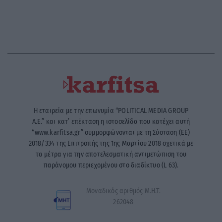
Η εταιρεία με την επωνυμία “POLITICAL MEDIA GROUP
A.E.” και κατ’ επέκταση η ιστοσελίδα που κατέχει αυτή
“www.karfitsa.gr” συμμορφώνονται με τη Σύσταση (ΕΕ)
2018/334 της Επιτροπής της 1ης Μαρτίου 2018 σχετικά με
τα μέτρα για την αποτελεσματική αντιμετώπιση του
παράνομου περιεχομένου στο διαδίκτυο (L 63).
Μοναδικός αριθμός Μ.Η.Τ.
262048