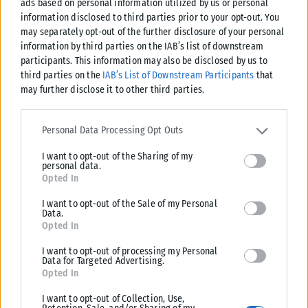
ads based on personal information utilized by us or personal
information disclosed to third parties prior to your opt-out. You
may separately opt-out of the further disclosure of your personal
information by third parties on the IAB’s list of downstream
participants. This information may also be disclosed by us to
third parties on the
IAB’s List of Downstream Participants
that
LIFESTYLE
may further disclose it to other third parties.
Χαλκιδική: Γιόγκα και φιλοζωία στην πρώτη συνεδρία Puppy
Please note that this website/app uses one or more Google
services and may gather and store information including but not
Yoga με διασωθέντα κουτάβια
Personal Data Processing Opt Outs
limited to your visit or usage behaviour. You may click to grant or
Μια ξεχωριστή εμπειρία που συνδυάζει την ευεξία, τη χαλάρωση και τη
I want to opt-out of the Sharing of my
deny consent to Google and its third-party tags to use your data
φιλοζωική προσφορά έρχεται για πρώτη φορά στη Χαλκιδική. Την...
personal data.
for below specified purposes in below Google consent section.
Opted In
ΑΝΑΡΤΉΘΗΚΕ ΑΠΌ
KARFITSANEWS
05/08/2026
I want to opt-out of the Sale of my Personal
Data.
Opted In
I want to opt-out of processing my Personal
Data for Targeted Advertising.
Opted In
I want to opt-out of Collection, Use,