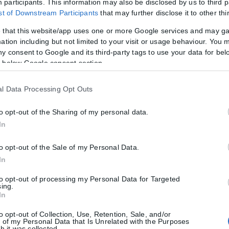
participants. This information may also be disclosed by us to third p
ist of Downstream Participants
that may further disclose it to other thi
 that this website/app uses one or more Google services and may g
από το The Devil Wears Prada 2
ation including but not limited to your visit or usage behaviour. You m
ny consent to Google and its third-party tags to use your data for bel
 Century Studios ανακοίνωσαν διαδικτυακή δημοπρασία που παρουσιάζε
 below Google consent section.
l Data Processing Opt Outs
to opt-out of the Sharing of my personal data.
 αγάπη μέχρι να τελειώσει το καλοκαίρι
In
σμούς ή γνωριμίες που δεν οδήγησαν πουθενά, το υπόλοιπο του καλοκα
to opt-out of the Sale of my Personal Data.
In
to opt-out of processing my Personal Data for Targeted
sing.
In
to opt-out of Collection, Use, Retention, Sale, and/or
 of my Personal Data that Is Unrelated with the Purposes
h it was collected.