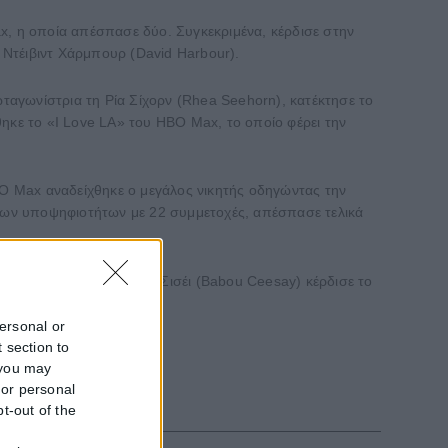
x, η οποία απέσπασε δύο. Συγκεκριμένα, κέρδισε στην
υ Ντέιβιντ Χάρμπουρ (David Harbour).
πρωταγωνίστρια τη Ρία Σίχορν (Rhea Seehorn), κατέκτησε το
θηκε το «I Love LA» του HBO Max, το οποίο φέρει την
HBO Max αναδείχθηκε ο μεγάλος νικητής οδηγώντας την
ν των υποψηφιοτήτων με 22 συμμετοχές, απέσπασε τελικά
του Hulu, ενώ ο Μπαμπού Σισέι (Babou Ceesay) κέρδισε το
personal or
 section to
 you may
 or personal
pt-out of the
f