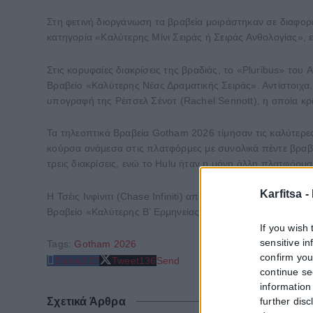
Στη φετινή διοργάνωση τα βραβεία μοιράστηκαν σε διαφορ
κατηγορία «Καλύτερης Μίνι Σειράς ή Σειράς Ανθολογίας», 
Στις κορυφαίες διακρίσεις της βραδιάς, το «Pluribus» του 
Βραβείο «Καλύτερης Νέας Δραματικής Σειράς». Αντίστοιχα,
υπογραφή της Ρέιτσελ Σένοτ (Rachel Sennott), η οποία κρ
Τα τηλεοπτικά Βραβεία Gotham 2026 τίμησαν τις καλύτερες
κούρσα ανάμεσα στις πλατφόρμες με συνολικά πέντε βραβε
τρεις διακρίσεις, ενώ το Hulu ήταν η μόνη άλλη πλατφόρμ
Karfitsa -
Η Τσέις Ινφίνιτι (Chase Infiniti) απέσπασε το Βραβείο «Κ
Βραβείο «Καλύτερης Β’ Ερμηνείας σε Δραματική Σειρά» για 
If you wish 
sensitive i
Tags:
Gotham 2026
confirm you
Share
217
Tweet
136
Send
continue se
information 
further disc
Σχετικά Άρθρα