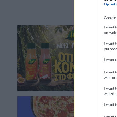
Opted 
Google
I want 
on web 
I want 
purpos
I want 
I want 
web or 
I want 
website
I want 
I want 