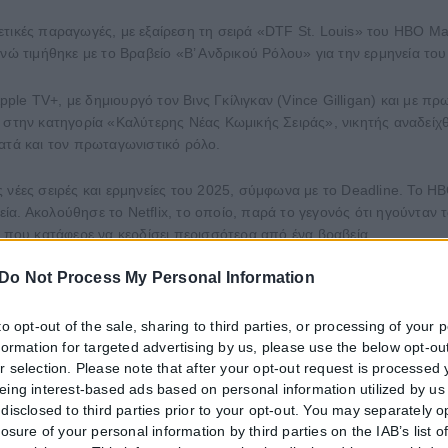
ετικές παραγωγές, με εξαίρεση τη σειρά «DTF St. Louis» του HBO Ma
ενώ τιμήθηκε με το Βραβείο «Β’ Ανδρικού Ρόλου» για την ερμηνεία το
Apple TV+, με δημιουργό τον Βινς Γκίλιγκαν (Vince Gilligan) και με 
 στην κατηγορία «Καλύτερης Νέας Κωμικής Σειράς», νικητής αναδείχ
ατά και τον πρωταγωνιστικό ρόλο.
 νέες σειρές και ερμηνείες του 2025, σύμφωνα με το Deadline. Το 
ία. Ακολούθησε το Netflix, το οποίο, παρά το γεγονός ότι ηγούντα
α που κατάφερε να κερδίσει περισσότερα από ένα βραβεία.
Do Not Process My Personal Information
αλύτερης Α’ Ερμηνείας σε Δραματική Σειρά» για το «The Testaments» 
το θρίλερ επιστημονικής φαντασίας «Alien: Earth» των FX/Hulu.
to opt-out of the sale, sharing to third parties, or processing of your 
nformation for targeted advertising by us, please use the below opt-out
r selection. Please note that after your opt-out request is processed
eing interest-based ads based on personal information utilized by us
disclosed to third parties prior to your opt-out. You may separately o
losure of your personal information by third parties on the IAB’s list o