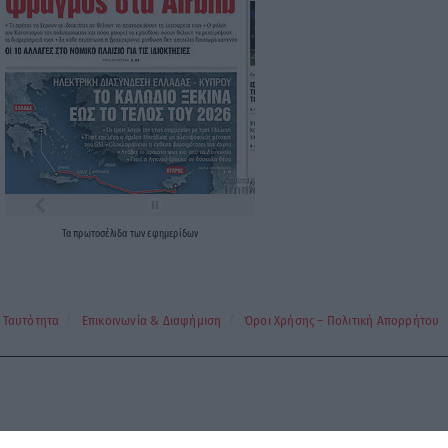
Τα
πρωτοσέλιδα
των
εφημερίδων
Ταυτότητα
Επικοινωνία & Διαφήμιση
Όροι Χρήσης – Πολιτική Απορρήτου