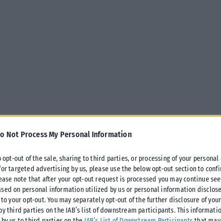
o Not Process My Personal Information
της έβδομης ταινίας του Λεός Καράξ με τίτλο «Lily May B», τα
o opt-out of the sale, sharing to third parties, or processing of your personal
for targeted advertising by us, please use the below opt-out section to conf
ματα της οποίας πρόκειται να ξεκινήσουν την άνοιξη του 2027.
lease note that after your opt-out request is processed you may continue see
sed on personal information utilized by us or personal information disclose
, ήταν ένα κορίτσι και ένα αγόρι που ο καθένας τους
 to your opt-out. You may separately opt-out of the further disclosure of you
 στιγμή που έμοιαζε με το «τέλος του κόσμου» και μαζί
by third parties on the IAB’s list of downstream participants. This informati
 by us to third parties on the
IAB’s List of Downstream Participants
that may 