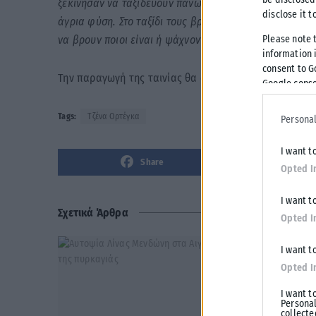
ξεκίνησαν να ταξιδεύουν πάνω σε μια μοτοσικλέτα δια
disclose it t
άγρια φύση. Στο ταξίδι τους βρέθηκαν μπροστά σε πο
να βρουν ποιοι είναι ή ψάχνοντας, ίσως, ένα μέρος για
Please note 
information i
consent to G
Την παραγωγή της ταινίας θα αναλάβει ο Hugo Séligna
Google conse
Tags:
Τζένα Ορτέγκα
Personal
I want t
Share
Opted I
I want t
Σχετικά Άρθρα
Opted I
I want t
Opted I
I want t
Personal
collecte