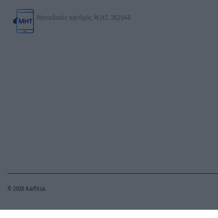
Μοναδικός αριθμός Μ.Η.Τ. 262048
© 2026 Karfitsa