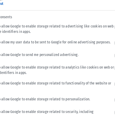
ut
consents
o allow Google to enable storage related to advertising like cookies on web
e identifiers in apps.
LIFESTYLE
o allow my user data to be sent to Google for online advertising purposes.
Χαλκιδική: Γιόγκα και φιλοζωία στην πρώτη συνεδρία
Puppy Yoga με διασωθέντα κουτάβια
o allow Google to send me personalized advertising.
Μια ξεχωριστή εμπειρία που συνδυάζει την ευεξία, τη
χαλάρωση και τη φιλοζωική προσφορά έρχεται για πρώτη
o allow Google to enable storage related to analytics like cookies on web or
φορά στη Χαλκιδική. Την...
dentifiers in apps.
ΑΝΑΡΤΉΘΗΚΕ ΑΠΌ
KARFITSANEWS
05/08/2026
o allow Google to enable storage related to functionality of the website or
o allow Google to enable storage related to personalization.
o allow Google to enable storage related to security, including