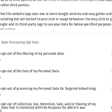
σχίζοντας έρημες πόλεις, άδειους αυτοκινητόδρομους και την
o other third parties.
λλούς κινδύνους, όμως συνέχισαν να προχωρούν. Ψάχνοντας
 να ριζώσουν;».
that this website/app uses one or more Google services and may gather and
ncluding but not limited to your visit or usage behaviour. You may click to 
oogle and its third-party tags to use your data for below specified purposes
c, μέσω της εταιρείας Chi-Fou-Mi Productions της Mediawan.
nt section.
 Data Processing Opt Outs
o opt-out of the Sharing of my personal data.
Tweet
Send
n
o opt-out of the Sale of my Personal Data.
n
o opt-out of processing my Personal Data for Targeted Advertising.
n
o opt-out of Collection, Use, Retention, Sale, and/or Sharing of my
 Data that Is Unrelated with the Purposes for which it was
d.