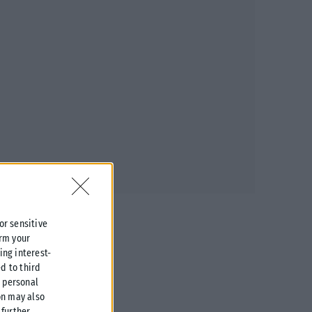
 or sensitive
irm your
ing interest-
d to third
r personal
on may also
further