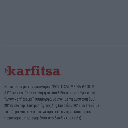
Η εταιρεία με την επωνυμία “POLITICAL MEDIA GROUP
A.E.” και κατ’ επέκταση η ιστοσελίδα που κατέχει αυτή
“www.karfitsa.gr” συμμορφώνονται με τη Σύσταση (ΕΕ)
2018/334 της Επιτροπής της 1ης Μαρτίου 2018 σχετικά με
τα μέτρα για την αποτελεσματική αντιμετώπιση του
παράνομου περιεχομένου στο διαδίκτυο (L 63).