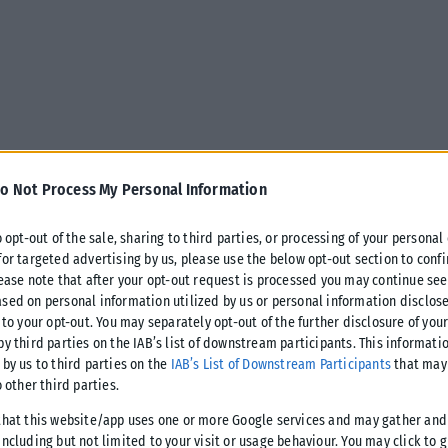
o Not Process My Personal Information
o opt-out of the sale, sharing to third parties, or processing of your personal
for targeted advertising by us, please use the below opt-out section to conf
lease note that after your opt-out request is processed you may continue see
sed on personal information utilized by us or personal information disclose
 94 Studios της Νέας Υόρκης, το Netflix παρουσίασε τη ταινία
 to your opt-out. You may separately opt-out of the further disclosure of you
by third parties on the IAB’s list of downstream participants. This informati
αγωνιστές την Τζένιφερ Λόπεζ (Jennifer Lopez) και τον Μπρετ
 by us to third parties on the
IAB’s List of Downstream Participants
that may 
Γκόλντσταϊν (Brett Goldstein).
o other third parties.
that this website/app uses one or more Google services and may gather and
α τη συνεργασία, με τον Γκόλντσταϊν να δηλώνει πως
ncluding but not limited to your visit or usage behaviour. You may click to 