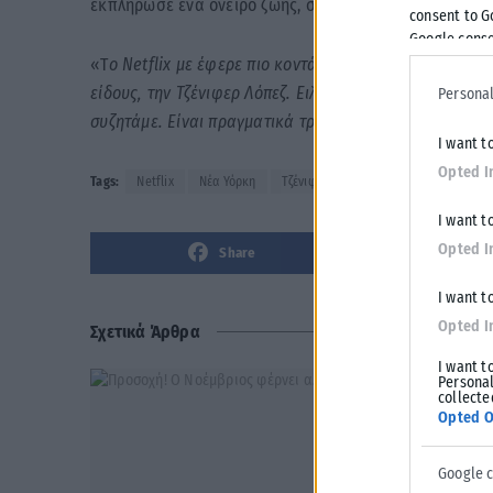
εκπλήρωσε ένα όνειρο ζωής, σύμφωνα με το Variety.
consent to G
Google conse
«Τ
ο Netflix με έφερε πιο κοντά στο όνειρό μου: να γυ
είδους, την Τζένιφερ Λόπεζ. Ειλικρινά, αδυνατώ να πι
Personal
συζητάμε. Είναι πραγματικά τρελό
», δήλωσε ο πρωταγ
I want t
Opted I
Tags:
Netflix
Νέα Υόρκη
Τζένιφερ Λόπεζ
I want t
Opted I
Share
I want t
Opted I
Σχετικά Άρθρα
I want t
Personal
collecte
Opted O
Google 