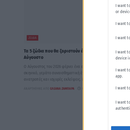
I want t
or devic
I want t
I want t
ΖΏΔΙΑ
Τα 5 ζώδια που θα ζοριστούν άσχημα αυτόν τον
I want t
Αύγουστο
device i
Ο Αύγουστος του 2026 φέρνει ένα εκρηκτικό αστρολογικό
I want t
σκηνικό, γεμάτο συναισθηματική ένταση, απρόοπτες
app.
ανατροπές και ισχυρές εκλείψεις. Με 2 εκρηκτικές...
I want t
ΑΝΑΡΤΉΘΗΚΕ ΑΠΌ
ΕΛΕΆΝΑ ΖΑΜΠΆΡΑ
09/08/2026
I want t
authenti