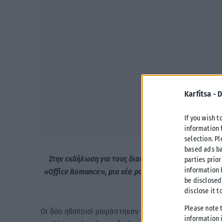
Karfitsa -
D
If you wish t
information 
selection. P
based ads ba
Στην εκδήλωση για τους διαφημιστές στα Sunset Pier
parties prior
information 
«Office Romance», μια νέα ρομαντική κομεντί με πρωτ
be disclosed
disclose it t
Please note 
Οι δύο ηθοποιοί μοιράστηκαν τον ενθουσιασμό τους γι
information i