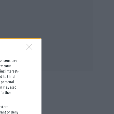
 or sensitive
irm your
ing interest-
d to third
r personal
on may also
further
 store
grant or deny