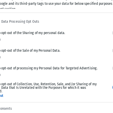
oogle and its third-party tags to use your data for below specified purposes
nt section.
ρίσω μια κλασική ρομαντική κομεντί με τη «βασίλισσα» του
στέψω ότι όντως συνέβη, αλλά να που είμαστε εδώ και το
 Data Processing Opt Outs
ωνιστής.
o opt-out of the Sharing of my personal data.
n
o opt-out of the Sale of my Personal Data.
n
Tweet
Send
o opt-out of processing my Personal Data for Targeted Advertising.
n
o opt-out of Collection, Use, Retention, Sale, and/or Sharing of my
 Data that Is Unrelated with the Purposes for which it was
d.
ut
consents