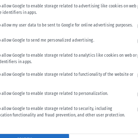
o allow Google to enable storage related to advertising like cookies on web
e identifiers in apps.
o allow my user data to be sent to Google for online advertising purposes.
o allow Google to send me personalized advertising.
LIFESTYLE
Η Ελίζαμπεθ Ελέτσι πήρε την ευχή για τον γιο της στον
o allow Google to enable storage related to analytics like cookies on web or
Άγιο Νεκτάριο – Η συγκινητική ανάρτηση
dentifiers in apps.
Μια ιδιαίτερα συγκινητική στιγμή μοιράστηκε με τους
o allow Google to enable storage related to functionality of the website or
διαδικτυακούς της φίλους η Ελίζαμπεθ Ελέτσι, η οποία
επισκέφθηκε μαζί με τον σύζυγό...
o allow Google to enable storage related to personalization.
ΑΝΑΡΤΉΘΗΚΕ ΑΠΌ
ΔΉΜΗΤΡΑ ΚΑΤΡΑΜΆΔΟΥ
08/08/2026
o allow Google to enable storage related to security, including
cation functionality and fraud prevention, and other user protection.