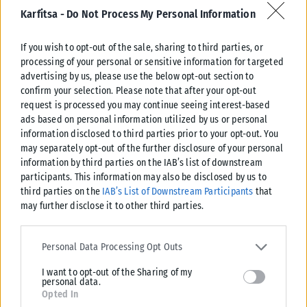
Karfitsa -
Do Not Process My Personal Information
Αυτοψία Λίνας Μενδώνη στα Αιγόσθενα μετά το πέρασμα της
πυρκαγιάς
If you wish to opt-out of the sale, sharing to third parties, or
Η υπουργός Πολιτισμού, Λίνα Μενδώνη, πραγματοποίησε χθες, Τετάρτη
processing of your personal or sensitive information for targeted
5 Αυγούστου, το απόγευμα, αυτοψία στην περιοχή του Πόρτο Γερμενού,
advertising by us, please use the below opt-out section to
προκειμένου να...
confirm your selection. Please note that after your opt-out
request is processed you may continue seeing interest-based
ΑΝΑΡΤΉΘΗΚΕ ΑΠΌ
KARFITSANEWS
06/08/2026
ads based on personal information utilized by us or personal
information disclosed to third parties prior to your opt-out. You
may separately opt-out of the further disclosure of your personal
information by third parties on the IAB’s list of downstream
participants. This information may also be disclosed by us to
third parties on the
IAB’s List of Downstream Participants
that
may further disclose it to other third parties.
Please note that this website/app uses one or more Google
services and may gather and store information including but not
Personal Data Processing Opt Outs
limited to your visit or usage behaviour. You may click to grant or
I want to opt-out of the Sharing of my
deny consent to Google and its third-party tags to use your data
personal data.
for below specified purposes in below Google consent section.
Opted In