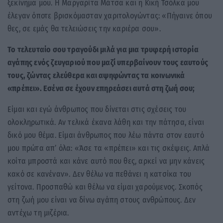
ξεκίνημα μου. Η Μαργαρίτα Μάτσα και η Κική Τσόλκα μου
έλεγαν όποτε βρισκόμασταν χαριτολογώντας: «Πήγαινε όπου
θες, σε εμάς θα τελειώσεις την καριέρα σου».
Το τελευταίο σου τραγούδι μιλά για μια τρυφερή ιστορία
αγάπης ενός ζευγαριού που μαζί υπερβαίνουν τους εαυτούς
τους, ζώντας ελεύθερα και αψηφώντας τα κοινωνικά
«πρέπει». Εσένα σε έχουν επηρεάσει αυτά στη ζωή σου;
Είμαι και εγώ άνθρωπος που δίνεται στις σχέσεις του
ολοκληρωτικά. Αν τελικά έκανα λάθη και την πάτησα, είναι
δικό μου θέμα. Είμαι άνθρωπος που λέω πάντα στον εαυτό
μου πρώτα απ’ όλα: «Άσε τα «πρέπει» και τις σκέψεις. Απλά
κοίτα μπροστά και κάνε αυτό που θες, αρκεί να μην κάνεις
κακό σε κανέναν». Δεν θέλω να πεθάνει η κατσίκα του
γείτονα. Προσπαθώ και θέλω να είμαι χαρούμενος. Σκοπός
στη ζωή μου είναι να δίνω αγάπη στους ανθρώπους. Δεν
αντέχω τη μιζέρια.