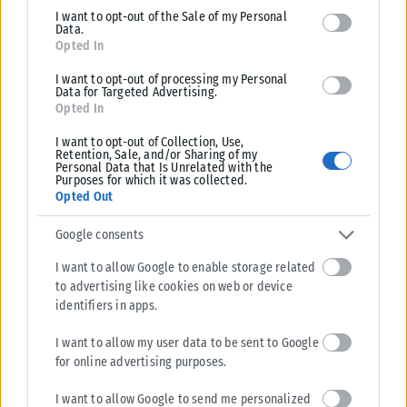
I want to opt-out of the Sale of my Personal
LIFESTYLE
Data.
Opted In
Χαλκιδική: Γιόγκα και φιλοζωία στην πρώτη συνεδρία Puppy
Yoga με διασωθέντα κουτάβια
I want to opt-out of processing my Personal
Data for Targeted Advertising.
Μια ξεχωριστή εμπειρία που συνδυάζει την ευεξία, τη χαλάρωση και τη
Opted In
φιλοζωική προσφορά έρχεται για πρώτη φορά στη Χαλκιδική. Την...
I want to opt-out of Collection, Use,
ΑΝΑΡΤΉΘΗΚΕ ΑΠΌ
KARFITSANEWS
05/08/2026
Retention, Sale, and/or Sharing of my
Personal Data that Is Unrelated with the
Purposes for which it was collected.
Opted Out
Google consents
I want to allow Google to enable storage related
to advertising like cookies on web or device
identifiers in apps.
I want to allow my user data to be sent to Google
for online advertising purposes.
I want to allow Google to send me personalized