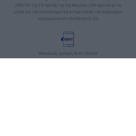
2018/334 της Επιτροπής της 1ης Μαρτίου 2018 σχετικά με τα
μέτρα για την αποτελεσματική αντιμετώπιση του παράνομου
περιεχομένου στο διαδίκτυο (L 63).
Μοναδικός αριθμός Μ.Η.Τ. 262048
ΤΑ ΠΡΩΤΟΣΕΛΙΔΑ ΣΗΜΕΡΑ