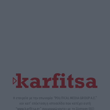
Η εταιρεία με την επωνυμία “POLITICAL MEDIA GROUP A.E.”
και κατ’ επέκταση η ιστοσελίδα που κατέχει αυτή
“www.karfitsa.gr” συμμορφώνονται με τη Σύσταση (ΕΕ)