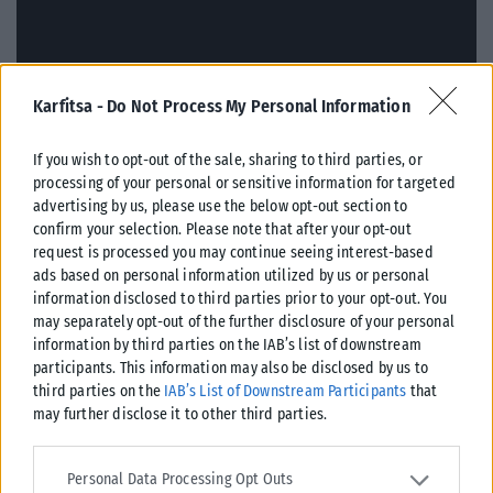
Karfitsa -
Do Not Process My Personal Information
Το «Speed», στο οποίο πρωταγωνιστεί μαζί με τη Sandra
If you wish to opt-out of the sale, sharing to third parties, or
Bullock και στη διάρκειά του, προσπαθεί να σταματήσει την
processing of your personal or sensitive information for targeted
τρελή πορεία ενός λεωφορείου, γιορτάζει την 30ή επέτειό του
advertising by us, please use the below opt-out section to
με μια ειδική προβολή την Τρίτη στο Λος Άντζελες, στην οποία
confirm your selection. Please note that after your opt-out
θα παρευρεθούν τόσο η Bullock όσο και ο Reeves.
request is processed you may continue seeing interest-based
ads based on personal information utilized by us or personal
Πηγή: MarieClaire
information disclosed to third parties prior to your opt-out. You
may separately opt-out of the further disclosure of your personal
information by third parties on the IAB’s list of downstream
participants. This information may also be disclosed by us to
third parties on the
IAB’s List of Downstream Participants
that
may further disclose it to other third parties.
Please note that this website/app uses one or more Google
Σχετικά Άρθρα
services and may gather and store information including but not
Personal Data Processing Opt Outs