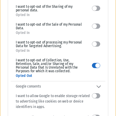
limited to your visit or usage behaviour. You may click to grant or
I want to opt-out of the Sharing of my
deny consent to Google and its third-party tags to use your data
personal data.
for below specified purposes in below Google consent section.
Opted In
I want to opt-out of the Sale of my Personal
Data.
Opted In
I want to opt-out of processing my Personal
Data for Targeted Advertising.
Opted In
I want to opt-out of Collection, Use,
Retention, Sale, and/or Sharing of my
Personal Data that Is Unrelated with the
Purposes for which it was collected.
LIFESTYLE
Opted Out
Τέλος εποχής για το «Avatar»; Ο Τζέιμς Κάμερον αφήνει να
Google consents
εννοηθεί ότι τελείωσε τα γυρίσματα
I want to allow Google to enable storage related
Ο Τζέιμς Κάμερον άφησε να εννοηθεί ότι τα γυρίσματα ταινιών Avatar
to advertising like cookies on web or device
μπορεί να φτάνουν στο τέλος και ότι τώρα σκέφτεται...
identifiers in apps.
ΑΝΑΡΤΉΘΗΚΕ ΑΠΌ
KARFITSANEWS
07/08/2026