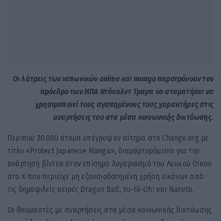
Οι λάτρεις των ιαπωνικών anime και manga παροτρύνουν τον
πρόεδρο των ΗΠΑ Ντόναλντ Τραμπ να σταματήσει να
χρησιμοποιεί τους αγαπημένους τους χαρακτήρες στις
αναρτήσεις του στα μέσα κοινωνικής δικτύωσης.
Περίπου 20.000 άτομα υπέγραψαν αίτημα στο Change.org με
τίτλο «Protect Japanese Manga», διαμαρτυρόμενοι για την
ανάρτηση βίντεο στον επίσημο λογαριασμό του Λευκού Οίκου
στο X που περιείχε μη εξουσιοδοτημένη χρήση εικόνων από
τις δημοφιλείς σειρές Dragon Ball, Yu-Gi-Oh! και Naruto.
Οι θαυμαστές με αναρτήσεις στα μέσα κοινωνικής δικτύωσης