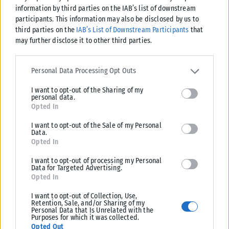
information by third parties on the IAB’s list of downstream
participants. This information may also be disclosed by us to
third parties on the
IAB’s List of Downstream Participants
that
may further disclose it to other third parties.
Please note that this website/app uses one or more Google
services and may gather and store information including but not
Personal Data Processing Opt Outs
limited to your visit or usage behaviour. You may click to grant or
I want to opt-out of the Sharing of my
deny consent to Google and its third-party tags to use your data
personal data.
for below specified purposes in below Google consent section.
Opted In
I want to opt-out of the Sale of my Personal
LIFESTYLE
Data.
Opted In
Χαλκιδική: Γιόγκα και φιλοζωία στην πρώτη συνεδρία Puppy
Yoga με διασωθέντα κουτάβια
I want to opt-out of processing my Personal
Data for Targeted Advertising.
Μια ξεχωριστή εμπειρία που συνδυάζει την ευεξία, τη χαλάρωση και τη
Opted In
φιλοζωική προσφορά έρχεται για πρώτη φορά στη Χαλκιδική. Την...
I want to opt-out of Collection, Use,
ΑΝΑΡΤΉΘΗΚΕ ΑΠΌ
KARFITSANEWS
05/08/2026
Retention, Sale, and/or Sharing of my
Personal Data that Is Unrelated with the
Purposes for which it was collected.
Opted Out