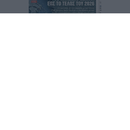
Τα
πρωτοσέλιδα
των
εφημερίδων
ΕΝΗΜΕΡΩΣΟΥ ΠΡΩΤΟΣ
Εγγραφή στο Newsletter
Ταυτότητα
Επικοινωνία & Διαφήμιση
Όροι Χρήσης – Πολιτική Απορρήτου
© 2026 Karfitsa