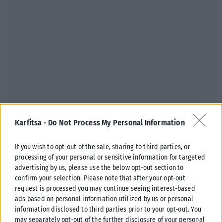
ΠΟΛΙΤΙΚΉ
Karfitsa -
Do Not Process My Personal Information
Αυτοψία Λίνας Μενδώνη στα Αιγόσθενα μετά το πέρασμα της
πυρκαγιάς
If you wish to opt-out of the sale, sharing to third parties, or
Η υπουργός Πολιτισμού, Λίνα Μενδώνη, πραγματοποίησε χθες, Τετάρτη
processing of your personal or sensitive information for targeted
5 Αυγούστου, το απόγευμα, αυτοψία στην περιοχή του Πόρτο Γερμενού,
advertising by us, please use the below opt-out section to
προκειμένου να...
confirm your selection. Please note that after your opt-out
request is processed you may continue seeing interest-based
ΑΝΑΡΤΉΘΗΚΕ ΑΠΌ
KARFITSANEWS
06/08/2026
ads based on personal information utilized by us or personal
information disclosed to third parties prior to your opt-out. You
may separately opt-out of the further disclosure of your personal