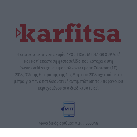
Η εταιρεία με την επωνυμία “POLITICAL MEDIA GROUP A.E.”
και κατ’ επέκταση η ιστοσελίδα που κατέχει αυτή
“www.karfitsa.gr” συμμορφώνονται με τη Σύσταση (ΕΕ)
2018/334 της Επιτροπής της 1ης Μαρτίου 2018 σχετικά με τα
μέτρα για την αποτελεσματική αντιμετώπιση του παράνομου
περιεχομένου στο διαδίκτυο (L 63).
Μοναδικός αριθμός Μ.Η.Τ. 262048
ΤΑ ΠΡΩΤΟΣΕΛΙΔΑ ΣΗΜΕΡΑ