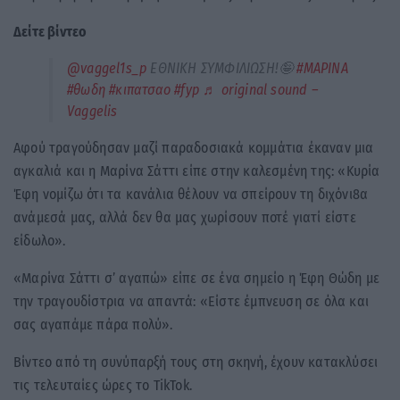
Δείτε βίντεο
@vaggel1s_p
ΕΘΝΙΚΗ ΣΥΜΦΙΛΙΩΣΗ!🤪
#ΜΑΡΙΝΑ
#θωδη
#κιπατσαο
#fyp
♬ original sound –
Vaggelis
Αφού τραγούδησαν μαζί παραδοσιακά κομμάτια έκαναν μια
αγκαλιά και η Μαρίνα Σάττι είπε στην καλεσμένη της: «Κυρία
Έφη νομίζω ότι τα κανάλια θέλουν να σπείρουν τη διχόνι8α
ανάμεσά μας, αλλά δεν θα μας χωρίσουν ποτέ γιατί είστε
είδωλο».
«Μαρίνα Σάττι σ’ αγαπώ» είπε σε ένα σημείο η Έφη Θώδη με
την τραγουδίστρια να απαντά: «Είστε έμπνευση σε όλα και
σας αγαπάμε πάρα πολύ».
Βίντεο από τη συνύπαρξή τους στη σκηνή, έχουν κατακλύσει
τις τελευταίες ώρες το TikTok.