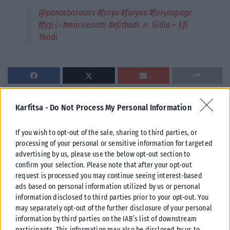
@panosbaroutis
#foryo
#foryou
#foryoupage
#fypシ
#marinasatti
#efithodi
♬ Gidia – Efi
Thodi
Karfitsa -
Do Not Process My Personal Information
Σχετικά Άρθρα
If you wish to opt-out of the sale, sharing to third parties, or
processing of your personal or sensitive information for targeted
advertising by us, please use the below opt-out section to
confirm your selection. Please note that after your opt-out
request is processed you may continue seeing interest-based
ads based on personal information utilized by us or personal
information disclosed to third parties prior to your opt-out. You
may separately opt-out of the further disclosure of your personal
information by third parties on the IAB’s list of downstream
participants. This information may also be disclosed by us to