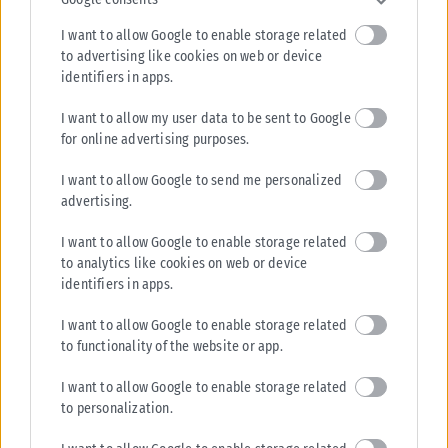
I want to allow Google to enable storage related
to advertising like cookies on web or device
LIFESTYLE
identifiers in apps.
Τέλος εποχής για το «Avatar»; Ο Τζέιμς Κάμερον αφήνει να
I want to allow my user data to be sent to Google
εννοηθεί ότι τελείωσε τα γυρίσματα
for online advertising purposes.
Ο Τζέιμς Κάμερον άφησε να εννοηθεί ότι τα γυρίσματα ταινιών Avatar
μπορεί να φτάνουν στο τέλος και ότι τώρα σκέφτεται...
I want to allow Google to send me personalized
advertising.
ΑΝΑΡΤΉΘΗΚΕ ΑΠΌ
KARFITSANEWS
07/08/2026
I want to allow Google to enable storage related
to analytics like cookies on web or device
identifiers in apps.
I want to allow Google to enable storage related
to functionality of the website or app.
I want to allow Google to enable storage related
to personalization.