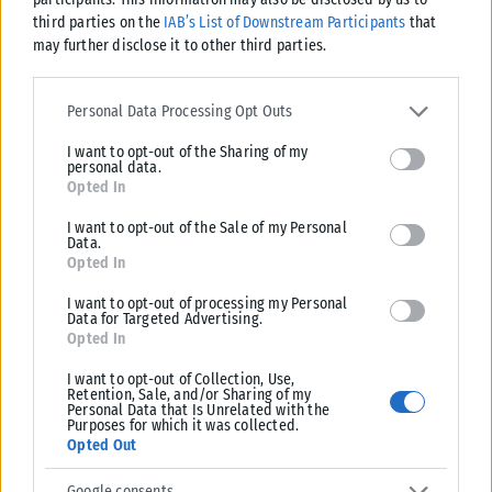
third parties on the
IAB’s List of Downstream Participants
that
may further disclose it to other third parties.
Please note that this website/app uses one or more Google
ΖΏΔΙΑ
services and may gather and store information including but not
Personal Data Processing Opt Outs
limited to your visit or usage behaviour. You may click to grant or
Τι λένε τα άστρα για το Σαββατοκύριακο 8-9 Αυγούστου
I want to opt-out of the Sharing of my
deny consent to Google and its third-party tags to use your data
Το Σαββατοκύριακο 8 και 9 Αυγούστου φέρνει μια πολύ όμορφη αλλαγή
personal data.
for below specified purposes in below Google consent section.
Opted In
στη διάθεση και τους ρυθμούς μας Το Σάββατο 8...
ΑΝΑΡΤΉΘΗΚΕ ΑΠΌ
ΕΛΕΆΝΑ ΖΑΜΠΆΡΑ
08/08/2026
I want to opt-out of the Sale of my Personal
Data.
Opted In
I want to opt-out of processing my Personal
Data for Targeted Advertising.
Opted In
I want to opt-out of Collection, Use,
Retention, Sale, and/or Sharing of my
Personal Data that Is Unrelated with the
Purposes for which it was collected.
Opted Out
Google consents