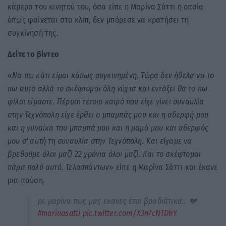
κάμερα του κινητού του, όσα είπε η Μαρίνα Σάττι η οποία
όπως φαίνεται στο κλιπ, δεν μπόρεσε να κρατήσει τη
συγκίνησή της.
Δείτε το βίντεο
«
Να πω κάτι είμαι κάπως συγκινημένη. Τώρα δεν ήθελα να το
πω αυτό αλλά το σκέφτομαι όλη νύχτα και εντάξει θα το πω
φίλοι είμαστε. Πέρυσι τέτοιο καιρό που είχε γίνει συναυλία
στην Τεχνόπολη είχε έρθει ο μπαμπάς μου και η αδερφή μου
και η γυναίκα του μπαμπά μου και η μαμά μου και αδερφός
μου σ’ αυτή τη συναυλία στην Τεχνόπολη. Και είχαμε να
βρεθούμε όλοι μαζί 22 χρόνια όλοι μαζί. Και το σκέφτομαι
πάρα πολύ αυτό. Τελοσπάντων
» είπε η Μαρίνα Σάττι και έκανε
μια παύση.
ρε μαρίνα πως μας εκανες έτσι βραδιάτικα.. 💔
#marinasatti
pic.twitter.com/X3n7cNTDkY