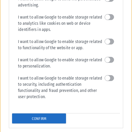
advertising.
I want to allow Google to enable storage related
to analytics like cookies on web or device
identifiers in apps.
ΠΟΛΙΤΙΚΉ
I want to allow Google to enable storage related
to functionality of the website or app.
Αυτοψία Λίνας Μενδώνη στα Αιγόσθενα μετά το πέρασμα της
πυρκαγιάς
I want to allow Google to enable storage related
Η υπουργός Πολιτισμού, Λίνα Μενδώνη, πραγματοποίησε χθες, Τετάρτη
to personalization.
5 Αυγούστου, το απόγευμα, αυτοψία στην περιοχή του Πόρτο Γερμενού,
προκειμένου να...
I want to allow Google to enable storage related
to security, including authentication
ΑΝΑΡΤΉΘΗΚΕ ΑΠΌ
KARFITSANEWS
06/08/2026
functionality and fraud prevention, and other
user protection.
CONFIRM