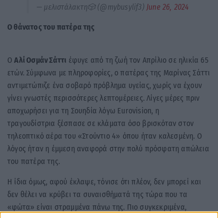
— μελιστάλακτη🎲 (@mybusylif3)
June 26, 2024
Ο θάνατος του πατέρα της
Ο
Αλί Οσμάν Σάττι
έφυγε από τη ζωή τον Απρίλιο σε ηλικία 65
ετών. Σύμφωνα με πληροφορίες, ο πατέρας της Μαρίνας Σάττι
αντιμετώπιζε ένα σοβαρό πρόβλημα υγείας, χωρίς να έχουν
γίνει γνωστές περισσότερες λεπτομέρειες. Λίγες μέρες πριν
αποχωρήσει για τη Σουηδία λόγω Eurovision, η
τραγουδίστρια ξέσπασε σε κλάματα όσο βρισκόταν στον
τηλεοπτικό αέρα του «Στούντιο 4» όπου ήταν καλεσμένη. Ο
λόγος ήταν η έμμεση αναφορά στην πολύ πρόσφατη απώλεια
του πατέρα της.
Η ίδια όμως, αφού έκλαψε, τόνισε ότι πλέον, δεν μπορεί και
δεν θέλει να κρύβει τα συναισθήματά της τώρα που τα
«φώτα» είναι στραμμένα πάνω της. Πιο συγκεκριμένα,