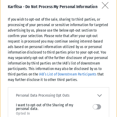
εξήγησε: «
Να πω μόνο αυτό: Επειδή όλα αυτά συμβαίνουν
Karfitsa -
Do Not Process My Personal Information
πλέον μπροστά στον κόσμο – ρεζίλι τέλος πάντων – όλα αυτά
που συμβαίνουν μπροστά στον κόσμο και πλέον δεν έχω κάτι
If you wish to opt-out of the sale, sharing to third parties, or
να κρύψω, τίποτα, αποφάσισα να είμαι πια τελείως ανοιχτή
processing of your personal or sensitive information for targeted
και να πηγαίνω με αυτό».
advertising by us, please use the below opt-out section to
confirm your selection. Please note that after your opt-out
request is processed you may continue seeing interest-based
ads based on personal information utilized by us or personal
information disclosed to third parties prior to your opt-out. You
may separately opt-out of the further disclosure of your personal
information by third parties on the IAB’s list of downstream
Σχετικά Άρθρα
participants. This information may also be disclosed by us to
third parties on the
IAB’s List of Downstream Participants
that
may further disclose it to other third parties.
Please note that this website/app uses one or more Google
services and may gather and store information including but not
Personal Data Processing Opt Outs
limited to your visit or usage behaviour. You may click to grant or
I want to opt-out of the Sharing of my
deny consent to Google and its third-party tags to use your data
personal data.
for below specified purposes in below Google consent section.
Opted In