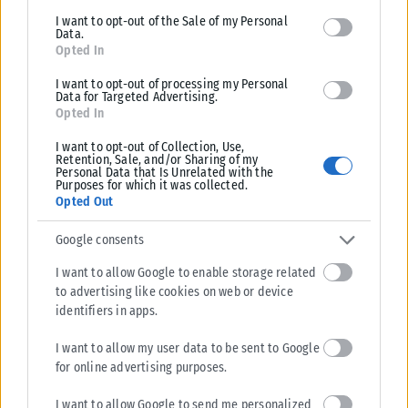
I want to opt-out of the Sale of my Personal
Data.
Opted In
I want to opt-out of processing my Personal
Data for Targeted Advertising.
ΖΏΔΙΑ
Opted In
Το Σαββατοκύριακο ανήκει σε αυτά τα 2 ζώδια: Έρωτας,
I want to opt-out of Collection, Use,
Retention, Sale, and/or Sharing of my
χρήμα και τύχη χωρίς φρένο
Personal Data that Is Unrelated with the
Purposes for which it was collected.
Επιτέλους, το σύμπαν αποφάσισε να αφήσει στην άκρη τα νεύρα, τις
Opted Out
αναποδιές και τα «τι άλλο θα μου συμβεί;» και...
Google consents
ΑΝΑΡΤΉΘΗΚΕ ΑΠΌ
ΓΕΩΡΓΊΑ ΝΤΟΎΝΗ
07/08/2026
I want to allow Google to enable storage related
to advertising like cookies on web or device
identifiers in apps.
I want to allow my user data to be sent to Google
for online advertising purposes.
I want to allow Google to send me personalized