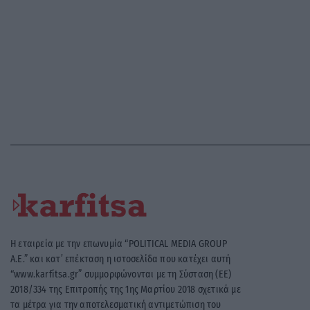
Η εταιρεία με την επωνυμία “POLITICAL MEDIA GROUP
A.E.” και κατ’ επέκταση η ιστοσελίδα που κατέχει αυτή
“www.karfitsa.gr” συμμορφώνονται με τη Σύσταση (ΕΕ)
2018/334 της Επιτροπής της 1ης Μαρτίου 2018 σχετικά με
τα μέτρα για την αποτελεσματική αντιμετώπιση του