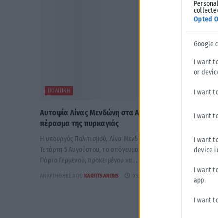
Personal
collecte
Opted O
Google 
I want t
or devic
ΠΟΛΙΤΙΚΉ
I want t
Αυτοψία Λίνας Μενδώνη στα Αιγόσθενα μετά το
I want t
πέρασμα της πυρκαγιάς
Η υπουργός Πολιτισμού, Λίνα Μενδώνη, πραγματοποίησε χθες,
I want t
Τετάρτη 5 Αυγούστου, το απόγευμα, αυτοψία στην περιοχή του
device i
Πόρτο Γερμενού, προκειμένου να...
I want t
ΑΝΑΡΤΉΘΗΚΕ ΑΠΌ
KARFITSANEWS
06/08/2026
app.
I want t