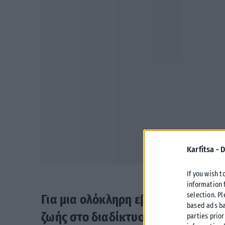
Karfitsa -
D
If you wish t
information 
selection. P
Για μια ολόκληρη εβδομάδα η Ελευ
based ads ba
ζωής στο διαδίκτυο, δεν ανέβασε 
parties prior