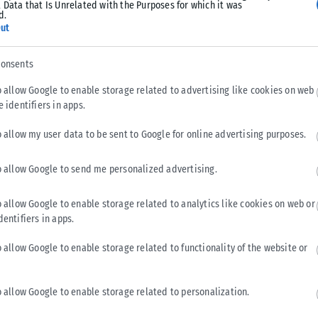
 Data that Is Unrelated with the Purposes for which it was
d.
ut
consents
o allow Google to enable storage related to advertising like cookies on web
e identifiers in apps.
LIFESTYLE
o allow my user data to be sent to Google for online advertising purposes.
Χαλκιδική: Γιόγκα και φιλοζωία στην πρώτη συνεδρία
o allow Google to send me personalized advertising.
Puppy Yoga με διασωθέντα κουτάβια
Μια ξεχωριστή εμπειρία που συνδυάζει την ευεξία, τη
o allow Google to enable storage related to analytics like cookies on web or
χαλάρωση και τη φιλοζωική προσφορά έρχεται για πρώτη
dentifiers in apps.
φορά στη Χαλκιδική. Την...
o allow Google to enable storage related to functionality of the website or
ΑΝΑΡΤΉΘΗΚΕ ΑΠΌ
KARFITSANEWS
05/08/2026
o allow Google to enable storage related to personalization.