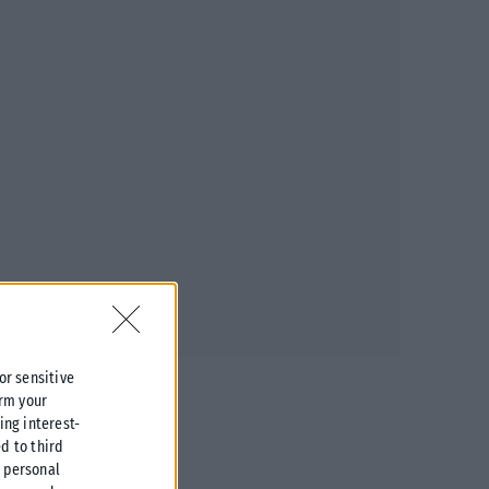
 or sensitive
irm your
ing interest-
d to third
r personal