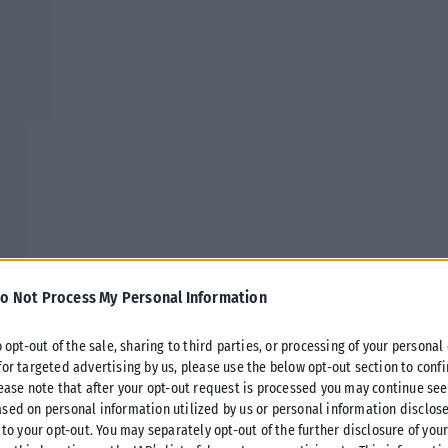
o Not Process My Personal Information
o opt-out of the sale, sharing to third parties, or processing of your personal
for targeted advertising by us, please use the below opt-out section to conf
lease note that after your opt-out request is processed you may continue see
θερία Ελευθερίου δεν έδωσε σημεία
sed on personal information utilized by us or personal information disclose
ούτε μία φωτογραφία και οι followers
 to your opt-out. You may separately opt-out of the further disclosure of you