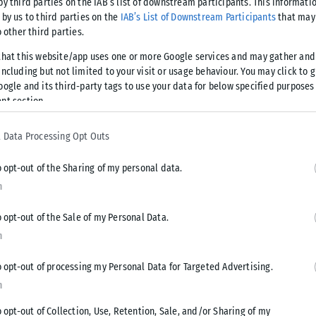
by third parties on the IAB’s list of downstream participants. This informati
ό συμβαίνει.
 by us to third parties on the
IAB’s List of Downstream Participants
that may 
o other third parties.
δεν παρέτεινε άλλο την αγωνία των θαυμαστών της και
that this website/app uses one or more Google services and may gather and
 την έριξε στο κρεβάτι: «Υπερεκτίμησα τις δυνάμεις μου
ncluding but not limited to your visit or usage behaviour. You may click to 
ιά ίωση με υψηλούς πυρετούς! Σήμερα κάπως νιώθω
oogle and its third-party tags to use your data for below specified purposes
nt section.
 Data Processing Opt Outs
o opt-out of the Sharing of my personal data.
n
Tweet
Send
o opt-out of the Sale of my Personal Data.
n
o opt-out of processing my Personal Data for Targeted Advertising.
n
o opt-out of Collection, Use, Retention, Sale, and/or Sharing of my