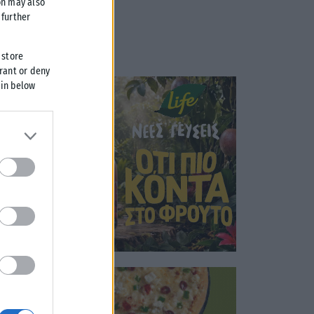
on may also
further
 store
grant or deny
 in below